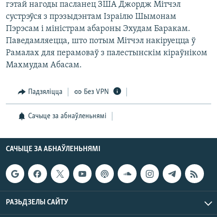
гэтай нагоды пасланец ЗША Джордж Мітчэл
КУЛЬТУРА
МОВА
сустрэўся з прэзыдэнтам Ізраілю Шымонам
КАЛЯНДАР
НА ХВАЛЯХ СВАБОДЫ
Пэрэсам і міністрам абароны Эхудам Баракам.
Паведамляецца, што потым Мітчэл накіруецца ў
Рамалах для перамоваў з палестынскім кіраўніком
Махмудам Абасам.
Падзяліцца
Без VPN
Сачыце за абнаўленьнямі
САЧЫЦЕ ЗА АБНАЎЛЕНЬНЯМІ
РАЗЬДЗЕЛЫ САЙТУ