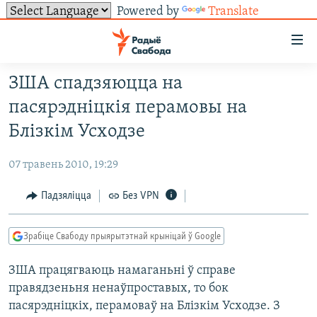
Powered by
Translate
Лінкі
ўнівэрсальнага
доступу
ЗША спадзяюцца на
НАВІНЫ
Перайсьці
пасярэдніцкія перамовы на
да
ТОЛЬКІ НА СВАБОДЗЕ
УСЕ НАВІНЫ
Блізкім Усходзе
галоўнага
СУВЯЗЬ
ВІДЭА І ФОТА
ТЭСТЫ
зьместу
07 травень 2010, 19:29
Перайсьці
ПАДПІСАЦЦА
ЛЮДЗІ
БЛОГІ
АБЫСЬЦІ БЛЯКАВАНЬНЕ
да
Падзяліцца
Без VPN
ПАЛІТЫКА
ГІСТОРЫЯ НА СВАБОДЗЕ
ПАДЗЯЛІЦЦА ІНФАРМАЦЫЯЙ
RSS
галоўнай
САЧЫЦЕ ЗА АБНАЎЛЕНЬНЯМІ
навігацыі
ЭКАНОМІКА
ПАДКАСТЫ
ПАДКАСТЫ
Зрабіце Свабоду прыярытэтнай крыніцай ў Google
Перайсьці
ВАЙНА
КНІГІ
FACEBOOK
да
ЗША працягваюць намаганьні ў справе
БЕЛАРУСЫ НА ВАЙНЕ
АЎДЫЁКНІГІ
TWITTER
пошуку
правядзеньня ненаўпроставых, то бок
ПАЛІТВЯЗЬНІ
PREMIUM
Усе сайты РС/РСЭ
пасярэдніцкіх, перамоваў на Блізкім Усходзе. З