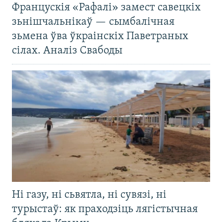
Францускія «Рафалі» замест савецкіх
зьнішчальнікаў — сымбалічная
зьмена ўва ўкраінскіх Паветраных
сілах. Аналіз Свабоды
Ні газу, ні сьвятла, ні сувязі, ні
турыстаў: як праходзіць лягістычная