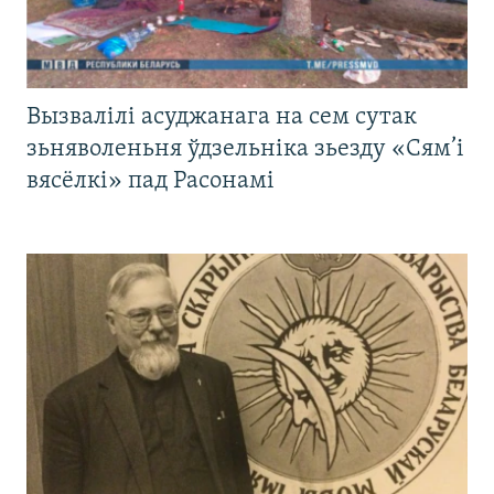
Вызвалілі асуджанага на сем сутак
зьняволеньня ўдзельніка зьезду «Сям’і
вясёлкі» пад Расонамі