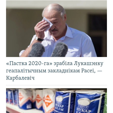
«Пастка 2020-га» зрабіла Лукашэнку
геапалітычным закладнікам Расеі, —
Карбалевіч