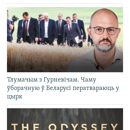
Тлумачым з Гурневічам. Чаму
ўборачную ў Беларусі ператвараюць у
цырк