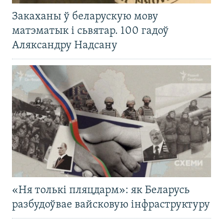
Закаханы ў беларускую мову
матэматык і сьвятар. 100 гадоў
Аляксандру Надсану
«Ня толькі пляцдарм»: як Беларусь
разбудоўвае вайсковую інфраструктуру