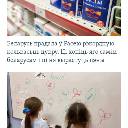
Беларусь прадала ў Расею рэкордную
колькасьць цукру. Ці хопіць яго самім
беларусам і ці ня вырастуць цэны