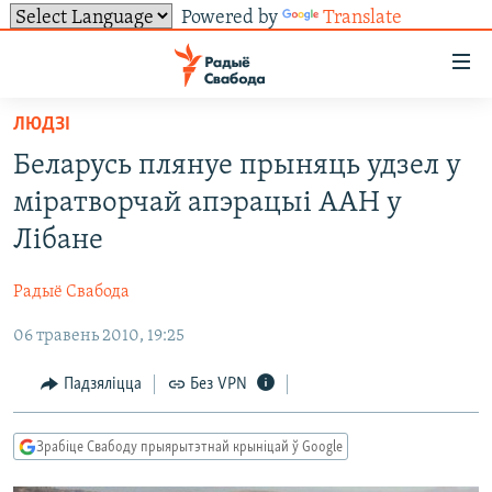
Powered by
Translate
Лінкі
ўнівэрсальнага
доступу
ЛЮДЗІ
НАВІНЫ
Перайсьці
Беларусь плянуе прыняць удзел у
да
ТОЛЬКІ НА СВАБОДЗЕ
УСЕ НАВІНЫ
міратворчай апэрацыі ААН у
галоўнага
СУВЯЗЬ
ВІДЭА І ФОТА
ТЭСТЫ
зьместу
Лібане
Перайсьці
ПАДПІСАЦЦА
ЛЮДЗІ
БЛОГІ
АБЫСЬЦІ БЛЯКАВАНЬНЕ
да
Радыё Свабода
ПАЛІТЫКА
ГІСТОРЫЯ НА СВАБОДЗЕ
ПАДЗЯЛІЦЦА ІНФАРМАЦЫЯЙ
RSS
галоўнай
САЧЫЦЕ ЗА АБНАЎЛЕНЬНЯМІ
06 травень 2010, 19:25
навігацыі
ЭКАНОМІКА
ПАДКАСТЫ
ПАДКАСТЫ
Перайсьці
ВАЙНА
КНІГІ
FACEBOOK
Падзяліцца
Без VPN
да
БЕЛАРУСЫ НА ВАЙНЕ
АЎДЫЁКНІГІ
TWITTER
пошуку
Зрабіце Свабоду прыярытэтнай крыніцай ў Google
ПАЛІТВЯЗЬНІ
PREMIUM
Усе сайты РС/РСЭ