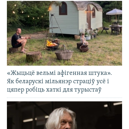
«Жыцьцё вельмі афігенная штука».
Як беларускі мільянэр страціў усё і
цяпер робіць хаткі для турыстаў