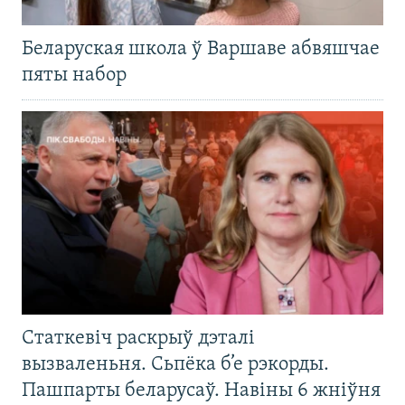
Беларуская школа ў Варшаве абвяшчае
пяты набор
Статкевіч раскрыў дэталі
вызваленьня. Сьпёка б’е рэкорды.
Пашпарты беларусаў. Навіны 6 жніўня