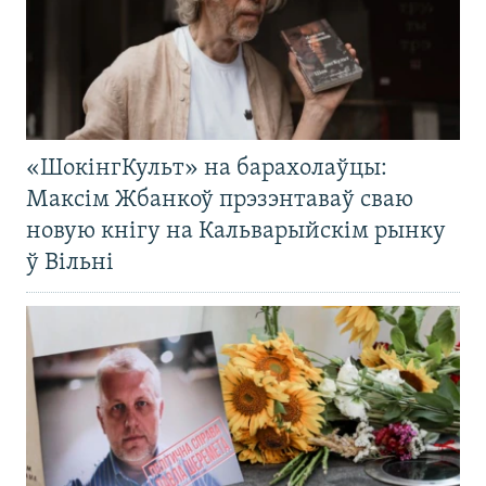
«ШокінгКульт» на барахолаўцы:
Максім Жбанкоў прэзэнтаваў сваю
новую кнігу на Кальварыйскім рынку
ў Вільні