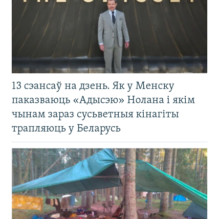
13 сэансаў на дзень. Як у Менску
паказваюць «Адысэю» Нолана і якім
чынам зараз сусьветныя кінагіты
трапляюць у Беларусь