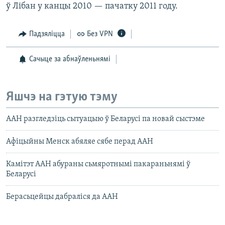
ў Лібан у канцы 2010 — пачатку 2011 году.
Падзяліцца
Без VPN
Сачыце за абнаўленьнямі
Яшчэ на гэтую тэму
ААН разгледзіць сытуацыю ў Беларусі па новай сыстэме
Афіцыйны Менск абяляе сябе перад ААН
Камітэт ААН абураны сьмяротнымі пакараньнямі ў
Беларусі
Берасьцейцы дабраліся да ААН