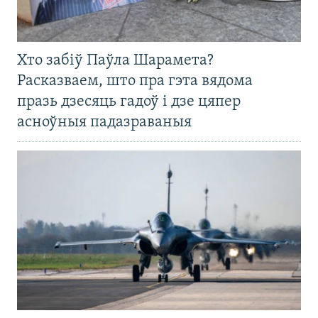
Хто забіў Паўла Шарамета?
Расказваем, што пра гэта вядома
празь дзесяць гадоў і дзе цяпер
асноўныя падазраваныя