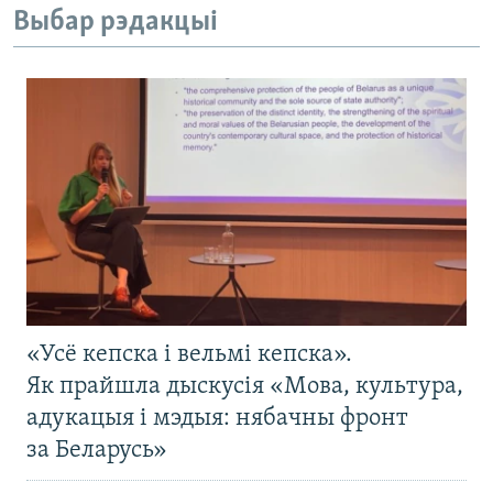
Выбар рэдакцыі
«Усё кепска і вельмі кепска».
Як прайшла дыскусія «Мова, культура,
адукацыя і мэдыя: нябачны фронт
за Беларусь»