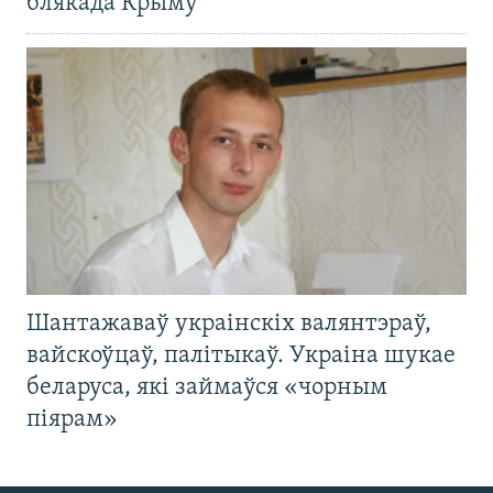
блякада Крыму
Шантажаваў украінскіх валянтэраў,
вайскоўцаў, палітыкаў. Украіна шукае
беларуса, які займаўся «чорным
піярам»