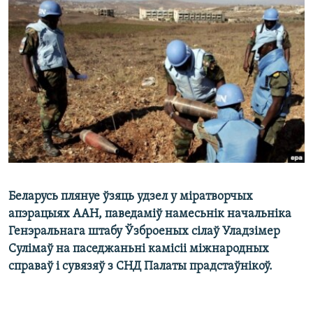
КУЛЬТУРА
МОВА
КАЛЯНДАР
НА ХВАЛЯХ СВАБОДЫ
Беларусь плянуе ўзяць удзел у міратворчых
апэрацыях ААН, паведаміў намесьнік начальніка
Генэральнага штабу Ўзброеных сілаў Уладзімер
Сулімаў на паседжаньні камісіі міжнародных
справаў і сувязяў з СНД Палаты прадстаўнікоў.