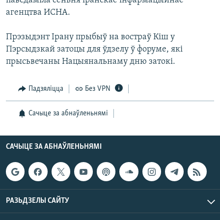
паведаміла сёньня іранскае інфармацыйнае
КУЛЬТУРА
МОВА
агенцтва ИСНА.
КАЛЯНДАР
НА ХВАЛЯХ СВАБОДЫ
Прэзыдэнт Ірану прыбыў на востраў Кіш у
Пэрсыдзкай затоцы для ўдзелу ў форуме, які
прысьвечаны Нацыянальнаму дню затокі.
Падзяліцца
Без VPN
Сачыце за абнаўленьнямі
САЧЫЦЕ ЗА АБНАЎЛЕНЬНЯМІ
РАЗЬДЗЕЛЫ САЙТУ