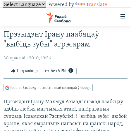
Powered by
Translate
Лінкі
ўнівэрсальнага
доступу
Прэзыдэнт Ірану паабяцаў
НАВІНЫ
Перайсьці
"выбіць зубы" агрэсарам
да
ТОЛЬКІ НА СВАБОДЗЕ
УСЕ НАВІНЫ
галоўнага
30 красавік 2010, 19:56
СУВЯЗЬ
ВІДЭА І ФОТА
ТЭСТЫ
зьместу
Перайсьці
ПАДПІСАЦЦА
ЛЮДЗІ
БЛОГІ
АБЫСЬЦІ БЛЯКАВАНЬНЕ
Падзяліцца
Без VPN
да
ПАЛІТЫКА
ГІСТОРЫЯ НА СВАБОДЗЕ
ПАДЗЯЛІЦЦА ІНФАРМАЦЫЯЙ
RSS
галоўнай
САЧЫЦЕ ЗА АБНАЎЛЕНЬНЯМІ
Зрабіце Свабоду прыярытэтнай крыніцай ў Google
навігацыі
ЭКАНОМІКА
ПАДКАСТЫ
ПАДКАСТЫ
Перайсьці
Прэзыдэнт Ірану Махмуд Ахмадзінэжад паабяцаў
ВАЙНА
КНІГІ
FACEBOOK
да
адбіць любыя магчымыя атакі, накіраваныя
БЕЛАРУСЫ НА ВАЙНЕ
АЎДЫЁКНІГІ
TWITTER
пошуку
супраць Ісламскай Рэспублікі, і "выбіць зубы" любой
ПАЛІТВЯЗЬНІ
PREMIUM
краіне, якая яырашыць напасьці на іранскі народ,
Усе сайты РС/РСЭ