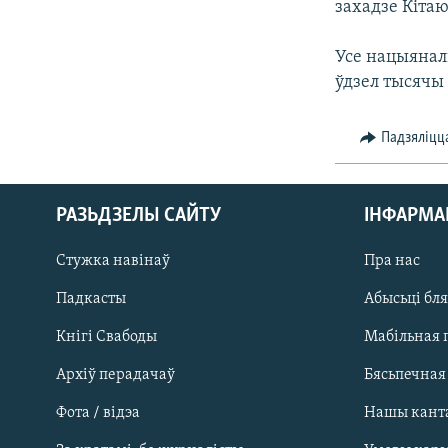
захадзе Кіта
КАЛЯНДАР
НА ХВАЛЯХ СВАБОДЫ
Усе нацыянал
ўдзел тысячы 
Падзяліцц
РАЗЬДЗЕЛЫ САЙТУ
ІНФАРМ
Стужка навінаў
Пра нас
Падкасты
Абысьці бл
Кнігі Свабоды
Мабільная 
Архіў перадачаў
Бясьпечная
Фота / відэа
Нашы кант