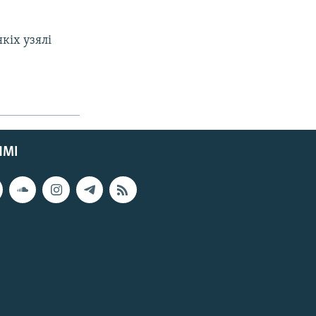
кіх узялі
ЯМІ