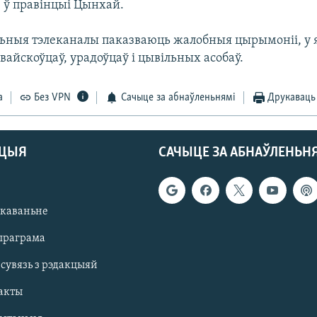
ю ў правінцыі Цынхай.
ьныя тэлеканалы паказваюць жалобныя цырымоніі, у я
вайскоўцаў, урадоўцаў і цывільных асобаў.
а
Без VPN
Сачыце за абнаўленьнямі
Друкаваць
АЦЫЯ
САЧЫЦЕ ЗА АБНАЎЛЕНЬН
якаваньне
праграма
 сувязь з рэдакцыяй
акты