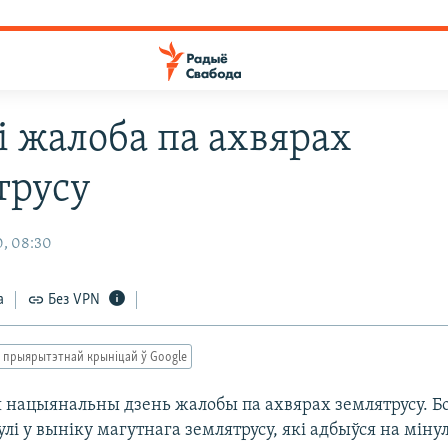
і жалоба па ахвярах
трусу
0, 08:30
а
Без VPN
 прыярытэтнай крыніцай ў Google
я нацыянальны дзень жалобы па ахвярах землятрусу. Б
улі у выніку магутнага землятрусу, які адбыўся на мін