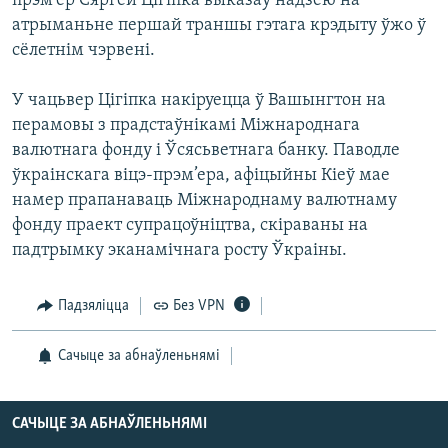
прэм’ер Сяргей Цігіпка выказаў надзею на
КУЛЬТУРА
МОВА
атрыманьне першай траншы гэтага крэдыту ўжо ў
КАЛЯНДАР
НА ХВАЛЯХ СВАБОДЫ
сёлетнім чэрвені.
У чацьвер Цігіпка накіруецца ў Вашынгтон на
перамовы з прадстаўнікамі Міжнароднага
валютнага фонду і Ўсясьветнага банку. Паводле
ўкраінскага віцэ-прэм’ера, афіцыйны Кіеў мае
намер прапанаваць Міжнароднаму валютнаму
фонду праект супрацоўніцтва, скіраваны на
падтрымку эканамічнага росту Ўкраіны.
Падзяліцца
Без VPN
Сачыце за абнаўленьнямі
САЧЫЦЕ ЗА АБНАЎЛЕНЬНЯМІ