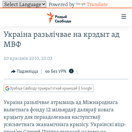
Powered by
Translate
Лінкі
ўнівэрсальнага
доступу
Украіна разьлічвае на крэдыт ад
НАВІНЫ
Перайсьці
МВФ
да
ТОЛЬКІ НА СВАБОДЗЕ
УСЕ НАВІНЫ
галоўнага
20 красавік 2010, 23:03
СУВЯЗЬ
ВІДЭА І ФОТА
ТЭСТЫ
зьместу
Перайсьці
ПАДПІСАЦЦА
ЛЮДЗІ
БЛОГІ
АБЫСЬЦІ БЛЯКАВАНЬНЕ
Падзяліцца
Без VPN
да
ПАЛІТЫКА
ГІСТОРЫЯ НА СВАБОДЗЕ
ПАДЗЯЛІЦЦА ІНФАРМАЦЫЯЙ
RSS
галоўнай
САЧЫЦЕ ЗА АБНАЎЛЕНЬНЯМІ
Зрабіце Свабоду прыярытэтнай крыніцай ў Google
навігацыі
ЭКАНОМІКА
ПАДКАСТЫ
ПАДКАСТЫ
Перайсьці
Украіна разьлічвае атрымаць ад Міжнароднага
ВАЙНА
КНІГІ
FACEBOOK
да
валютнага фонду 12 мільярдаў даляраў новага
БЕЛАРУСЫ НА ВАЙНЕ
АЎДЫЁКНІГІ
TWITTER
пошуку
крэдыту для пераадоленьня наступстваў
ПАЛІТВЯЗЬНІ
PREMIUM
усясьветнага эканамічнага крызісу. Украінскі віцэ-
Усе сайты РС/РСЭ