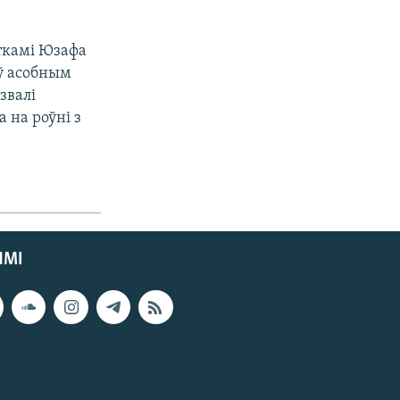
ткамі Юзафа
ў асобным
звалі
 на роўні з
ЯМІ