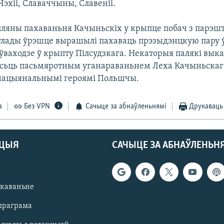
эхіі, Славаччыны, Славеніі.
ляны пахаваньня Качыньскіх у крыпце побач з парэш
 улады ўрэшце вырашылі пахаваць прэзыдэнцкую пару 
ўваходзе ў крыпту Пілсудзкага. Некаторыя палякі выка
сьць пасьмяротным уганараваньнем Леха Качыньскага
нацыянальнымі героямі Польшчы.
а
Без VPN
Сачыце за абнаўленьнямі
Друкаваць
АЦЫЯ
САЧЫЦЕ ЗА АБНАЎЛЕНЬН
якаваньне
праграма