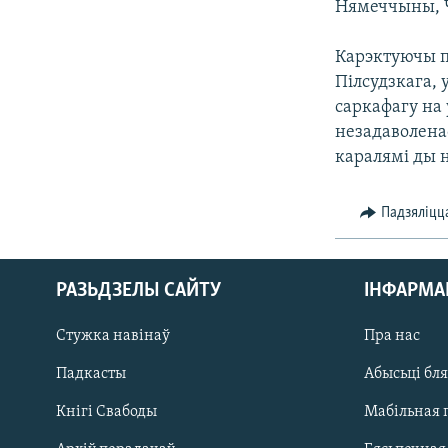
Нямеччыны, Ч
КАЛЯНДАР
НА ХВАЛЯХ СВАБОДЫ
Карэктуючы п
Пілсудзкага,
саркафагу на 
незадаволена
каралямі ды 
Падзяліцц
РАЗЬДЗЕЛЫ САЙТУ
ІНФАРМ
Стужка навінаў
Пра нас
Падкасты
Абысьці бл
Кнігі Свабоды
Мабільная 