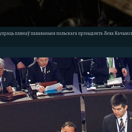
супраць плянаў пахаваньня польскага прэзыдэнта Леха Качынск