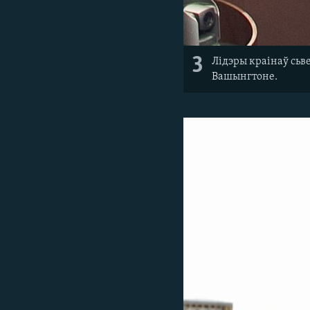
3
Лідэры краінаў сьв
Вашынгтоне.