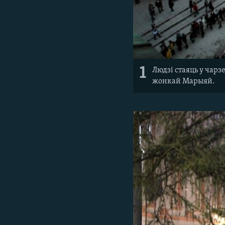
1
Людзі стаяць у чарз
жонкай Марыяй.