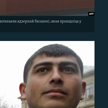
ытаньнях ядзернай бясьпекі, якая праходзіць у