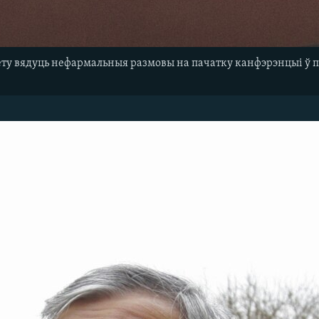
ету вядуць нефармальныя размовы на пачатку канфэрэнцыі ў п