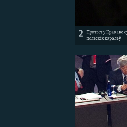
2
Пратэст у Кракаве 
польскіх каралёў.