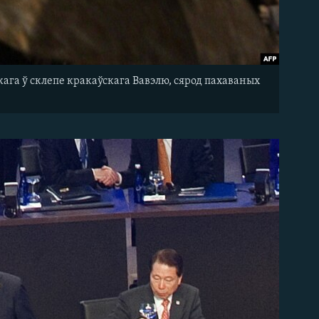
ага ў склепе кракаўскага Вавэлю, сярод пахаваных