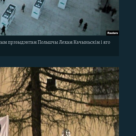
нулым прэзыдэнтам Польшчы Лехам Качыньскім і яго