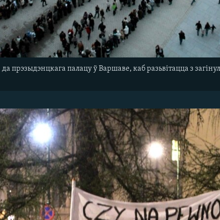
е да прэзыдэнцкага палацу ў Варшаве, каб разьвітацца з загі