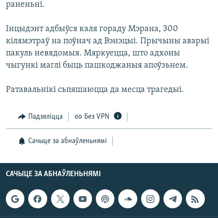
раненьні.
КУЛЬТУРА
МОВА
КАЛЯНДАР
НА ХВАЛЯХ СВАБОДЫ
Інцыдэнт адбыўся каля гораду Мэрана, 300
кілямэтраў на поўнач ад Вэнэцыі. Прычыны аварыі
пакуль невядомыя. Мяркуецца, што адхоны
чыгункі маглі быць пашкоджаныя апоўзьнем.
Ратавальнікі сьпяшаюцца да месца трагедыі.
Падзяліцца
Без VPN
Сачыце за абнаўленьнямі
САЧЫЦЕ ЗА АБНАЎЛЕНЬНЯМІ