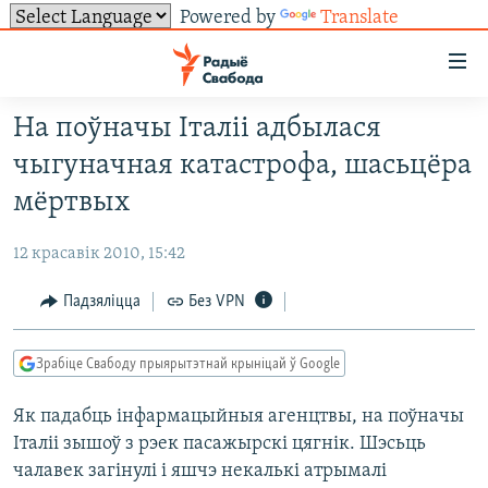
Powered by
Translate
Лінкі
ўнівэрсальнага
доступу
На поўначы Італіі адбылася
НАВІНЫ
Перайсьці
чыгуначная катастрофа, шасьцёра
да
ТОЛЬКІ НА СВАБОДЗЕ
УСЕ НАВІНЫ
мёртвых
галоўнага
СУВЯЗЬ
ВІДЭА І ФОТА
ТЭСТЫ
зьместу
12 красавік 2010, 15:42
Перайсьці
ПАДПІСАЦЦА
ЛЮДЗІ
БЛОГІ
АБЫСЬЦІ БЛЯКАВАНЬНЕ
да
Падзяліцца
Без VPN
ПАЛІТЫКА
ГІСТОРЫЯ НА СВАБОДЗЕ
ПАДЗЯЛІЦЦА ІНФАРМАЦЫЯЙ
RSS
галоўнай
САЧЫЦЕ ЗА АБНАЎЛЕНЬНЯМІ
навігацыі
ЭКАНОМІКА
ПАДКАСТЫ
ПАДКАСТЫ
Зрабіце Свабоду прыярытэтнай крыніцай ў Google
Перайсьці
ВАЙНА
КНІГІ
FACEBOOK
да
Як падабць інфармацыйныя агенцтвы, на поўначы
БЕЛАРУСЫ НА ВАЙНЕ
АЎДЫЁКНІГІ
TWITTER
пошуку
Італіі зышоў з рэек пасажырскі цягнік. Шэсьць
ПАЛІТВЯЗЬНІ
PREMIUM
Усе сайты РС/РСЭ
чалавек загінулі і яшчэ некалькі атрымалі