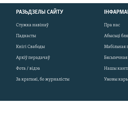
РАЗЬДЗЕЛЫ САЙТУ
ІНФАРМ
Стужка навінаў
Пра нас
Падкасты
Абысьці бл
Кнігі Свабоды
Мабільная 
Архіў перадачаў
Бясьпечная
Фота / відэа
Нашы кант
САЧЫЦЕ ЗА АБНАЎЛЕНЬНЯМІ
За кратамі, бо журналісты
Умовы кар
Усе сайты РС/РСЭ