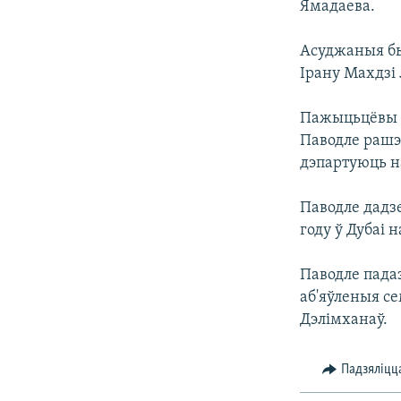
Ямадаева.
КАЛЯНДАР
НА ХВАЛЯХ СВАБОДЫ
Асуджаныя бы
Ірану Махдзі
Пажыцьцёвы т
Паводле рашэн
дэпартуюць н
Паводле дадзе
году ў Дубаі 
Паводле пада
аб'яўленыя с
Дэлімханаў.
Падзяліцц