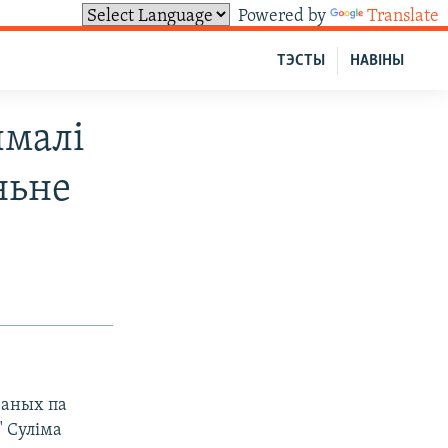
Powered by
Translate
ТЭСТЫ
НАВІНЫ
ымалі
ньне
чаных па
" Суліма