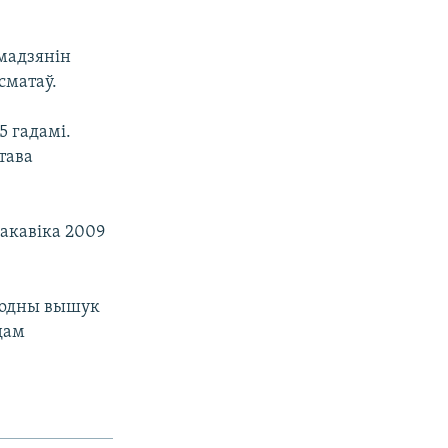
мадзянін
сматаў.
 гадамі.
тава
сакавіка 2009
ародны вышук
дам