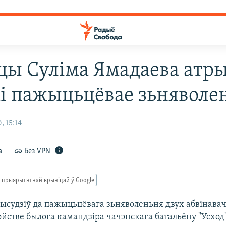
цы Суліма Ямадаева атр
аі пажыцьцёвае зьняволе
, 15:14
а
Без VPN
 прыярытэтнай крыніцай ў Google
прысудзіў да пажыцьцёвага зьняволеньня двух абвінава
ойстве былога камандзіра чачэнскага батальёну "Усход