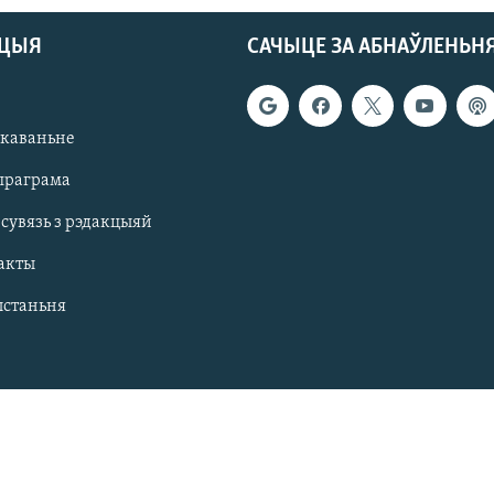
АЦЫЯ
САЧЫЦЕ ЗА АБНАЎЛЕНЬН
якаваньне
праграма
 сувязь з рэдакцыяй
акты
ыстаньня