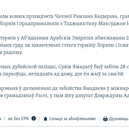
лы конюх прэзыдэнта Чачэніі Рамзана Кадырава, гра
 Лорнія і прадпрымальнік з Таджыкістану Максуджон І
эрмін у Аб'яднаных Арабскіх Эміратах абмежаваны 25
ьня суду, па заканчэньні гэтага тэрміну Лорнію і Ісма
а радзіму.
ных дубайской паліцыі, Сулім Ямадаеў быў забіты 28 
на паркоўцы, непадалёк ад дому, дзе ён жыў зь сям'ёй.
зрэньня ў дачыненьні да забойства Ямадаева ў міжн
ем грамадзянаў Расеі, у тым ліку дэпутат Дзярждумы А
а
Без VPN
Сачыце за абнаўленьнямі
Друкаваць