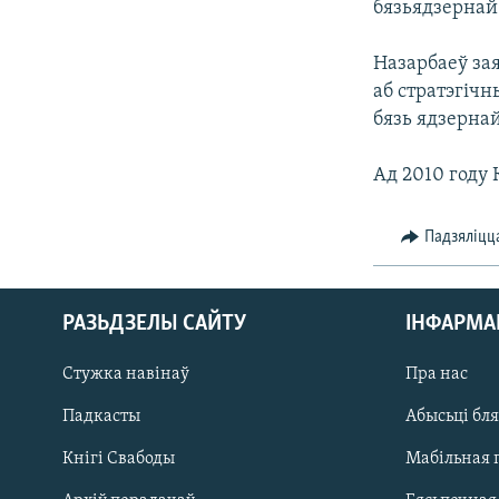
бязьядзернай 
КАЛЯНДАР
НА ХВАЛЯХ СВАБОДЫ
Назарбаеў за
аб стратэгічн
бязь ядзерна
Ад 2010 году
Падзяліцц
РАЗЬДЗЕЛЫ САЙТУ
ІНФАРМ
Стужка навінаў
Пра нас
Падкасты
Абысьці бл
Кнігі Свабоды
Мабільная 