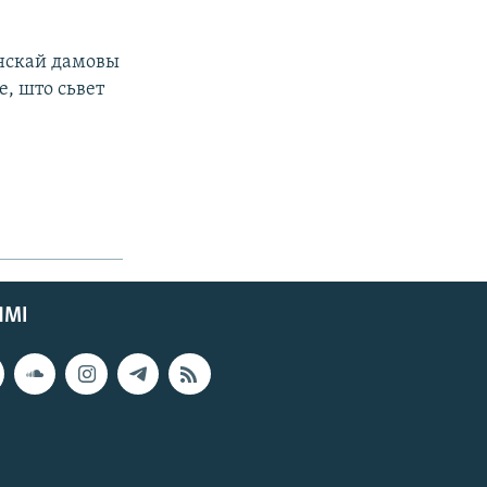
анскай дамовы
е, што сьвет
ЯМІ