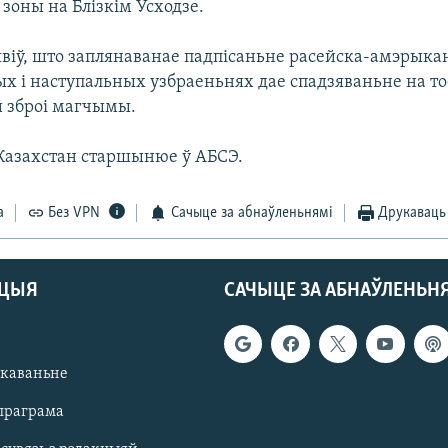
зоны на Блізкім Усходзе.
явіў, што заплянаванае падпісаньне расейска-амэрык
ых і наступальных узбраеньнях дае спадзяваньне на то
й зброі магчымы.
 Казахстан старшынюе ў АБСЭ.
а
Без VPN
Сачыце за абнаўленьнямі
Друкаваць
АЦЫЯ
САЧЫЦЕ ЗА АБНАЎЛЕНЬН
якаваньне
праграма