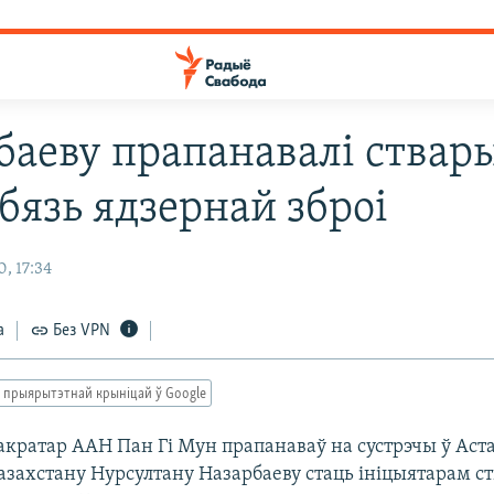
баеву прапанавалі ствар
бязь ядзернай зброі
, 17:34
а
Без VPN
 прыярытэтнай крыніцай ў Google
акратар ААН Пан Гі Мун прапанаваў на сустрэчы ў Аст
азахстану Нурсултану Назарбаеву стаць ініцыятарам с