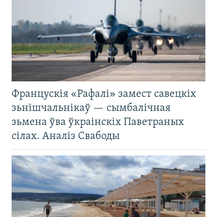
Францускія «Рафалі» замест савецкіх
зьнішчальнікаў — сымбалічная
зьмена ўва ўкраінскіх Паветраных
сілах. Аналіз Свабоды