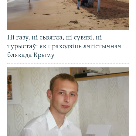
Ні газу, ні сьвятла, ні сувязі, ні
турыстаў: як праходзіць лягістычная
блякада Крыму