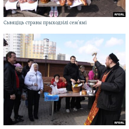
Сьвяціць стравы прыходзілі сем'ямі