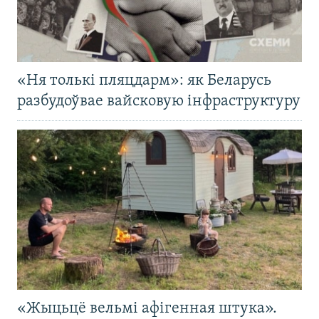
«Ня толькі пляцдарм»: як Беларусь
разбудоўвае вайсковую інфраструктуру
«Жыцьцё вельмі афігенная штука».