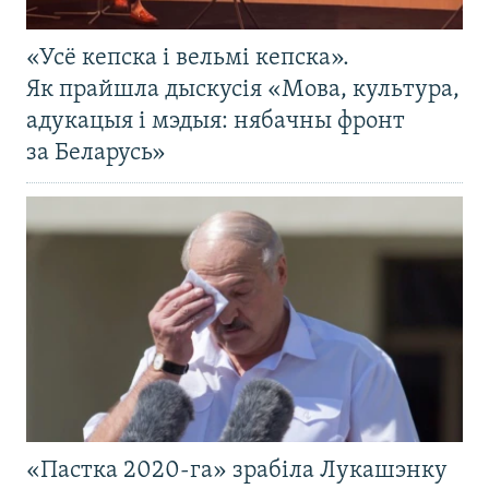
«Усё кепска і вельмі кепска».
Як прайшла дыскусія «Мова, культура,
адукацыя і мэдыя: нябачны фронт
за Беларусь»
«Пастка 2020-га» зрабіла Лукашэнку