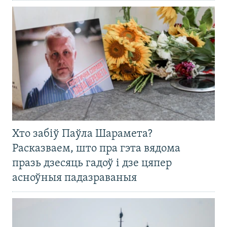
Хто забіў Паўла Шарамета?
Расказваем, што пра гэта вядома
празь дзесяць гадоў і дзе цяпер
асноўныя падазраваныя