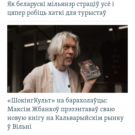
Як беларускі мільянэр страціў усё і
цяпер робіць хаткі для турыстаў
«ШокінгКульт» на барахолаўцы:
Максім Жбанкоў прэзэнтаваў сваю
новую кнігу на Кальварыйскім рынку
ў Вільні