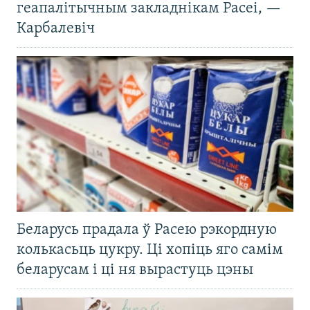
геапалітычным закладнікам Расеі, —
Карбалевіч
Беларусь прадала ў Расею рэкордную
колькасьць цукру. Ці хопіць яго самім
беларусам і ці ня вырастуць цэны