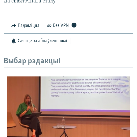
Да сьвяточнага сталу
Падзяліцца
Без VPN
Сачыце за абнаўленьнямі
Выбар рэдакцыі