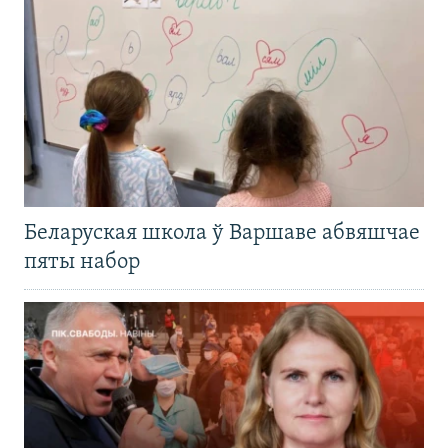
Беларуская школа ў Варшаве абвяшчае
пяты набор