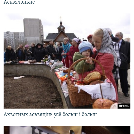
Асьвячэньне
Ахвотных асьвяціць усё больш і больш