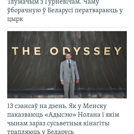
Тлумачым з Гурневічам. Чаму
ўборачную ў Беларусі ператвараюць у
цырк
13 сэансаў на дзень. Як у Менску
паказваюць «Адысэю» Нолана і якім
чынам зараз сусьветныя кінагіты
трапляюць у Беларусь