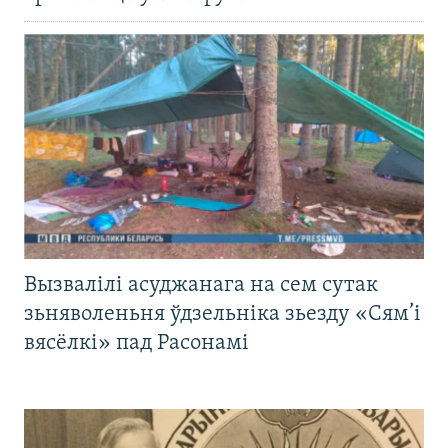
Вызвалілі асуджанага на сем сутак
зьняволеньня ўдзельніка зьезду «Сям’і
вясёлкі» пад Расонамі