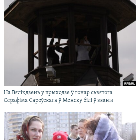
На Вялікдзень у прыходзе ў гонар сьвятога
Серафіма Сароўскага ў Менску білі ў званы