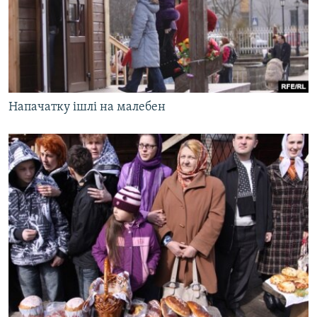
Напачатку ішлі на малебен