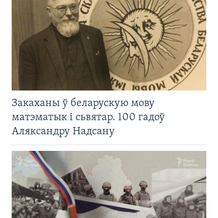
Закаханы ў беларускую мову
матэматык і сьвятар. 100 гадоў
Аляксандру Надсану