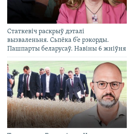
Статкевіч раскрыў дэталі
вызваленьня. Сьпёка б’е рэкорды.
Пашпарты беларусаў. Навіны 6 жніўня