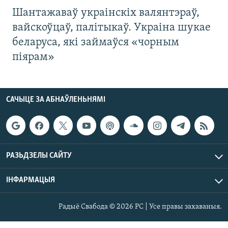
Шантажаваў украінскіх валянтэраў,
вайскоўцаў, палітыкаў. Украіна шукае
беларуса, які займаўся «чорным
піярам»
САЧЫЦЕ ЗА АБНАЎЛЕНЬНЯМІ
РАЗЬДЗЕЛЫ САЙТУ
ІНФАРМАЦЫЯ
Радыё Свабода © 2026 РС | Усе правы захаваныя.