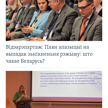
Відэарэпартаж: Плян апазыцыі на
выпадак зьнікненьня рэжыму: што
чакае Беларусь?