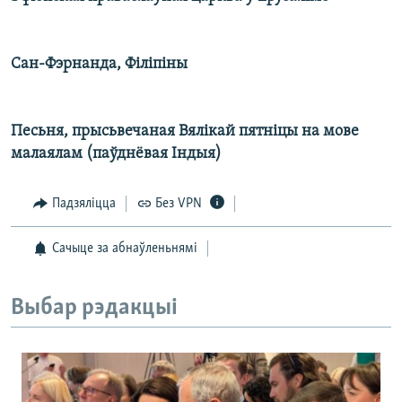
Сан-Фэрнанда, Філіпіны
Песьня, прысьвечаная Вялікай пятніцы на мове
малаялам (паўднёвая Індыя)
Падзяліцца
Без VPN
Сачыце за абнаўленьнямі
Выбар рэдакцыі