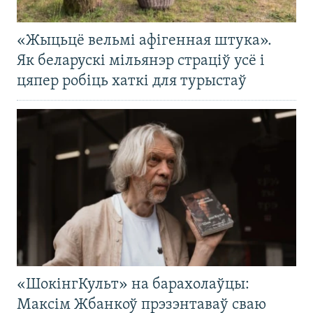
«Жыцьцё вельмі афігенная штука».
Як беларускі мільянэр страціў усё і
цяпер робіць хаткі для турыстаў
«ШокінгКульт» на барахолаўцы:
Максім Жбанкоў прэзэнтаваў сваю