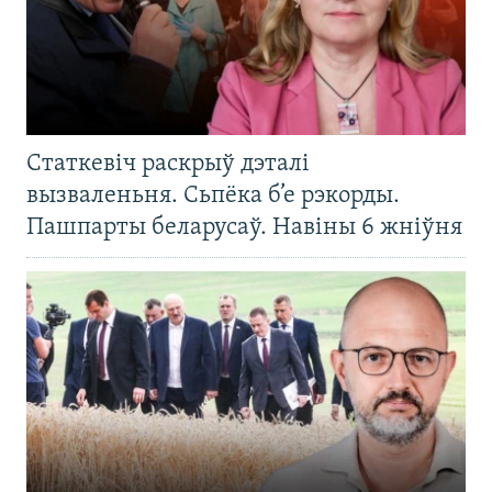
Статкевіч раскрыў дэталі
вызваленьня. Сьпёка б’е рэкорды.
Пашпарты беларусаў. Навіны 6 жніўня