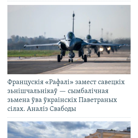
Францускія «Рафалі» замест савецкіх
зьнішчальнікаў — сымбалічная
зьмена ўва ўкраінскіх Паветраных
сілах. Аналіз Свабоды