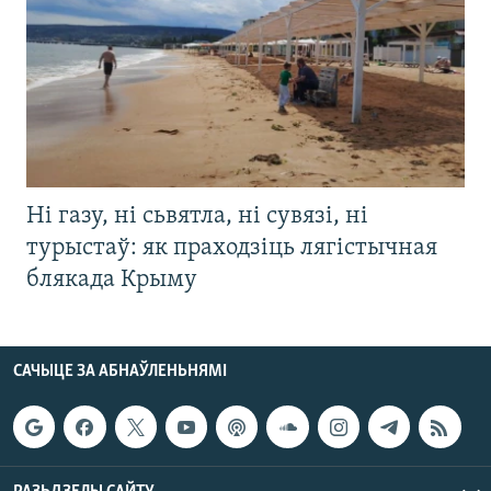
Ні газу, ні сьвятла, ні сувязі, ні
турыстаў: як праходзіць лягістычная
блякада Крыму
САЧЫЦЕ ЗА АБНАЎЛЕНЬНЯМІ