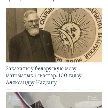
Закаханы ў беларускую мову
матэматык і сьвятар. 100 гадоў
Аляксандру Надсану