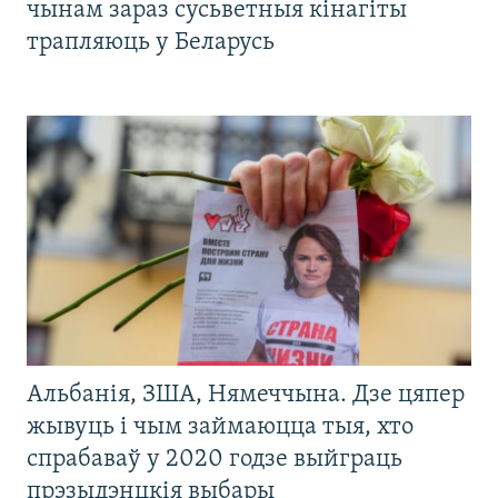
чынам зараз сусьветныя кінагіты
трапляюць у Беларусь
Альбанія, ЗША, Нямеччына. Дзе цяпер
жывуць і чым займаюцца тыя, хто
спрабаваў у 2020 годзе выйграць
прэзыдэнцкія выбары