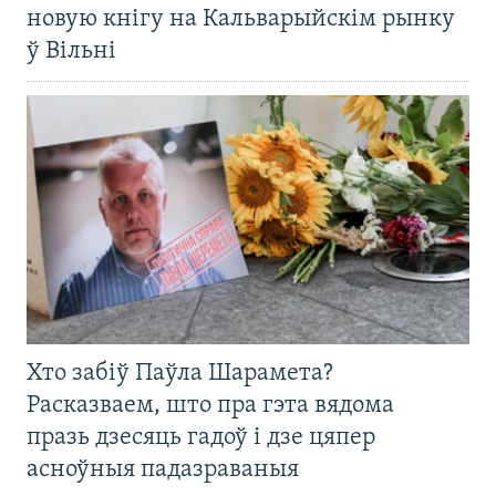
новую кнігу на Кальварыйскім рынку
ў Вільні
Хто забіў Паўла Шарамета?
Расказваем, што пра гэта вядома
празь дзесяць гадоў і дзе цяпер
асноўныя падазраваныя