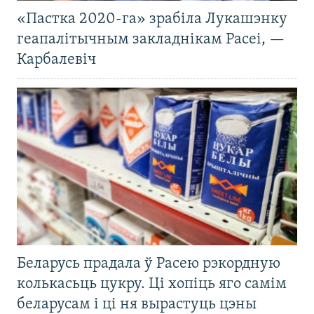
«Пастка 2020-га» зрабіла Лукашэнку
геапалітычным закладнікам Расеі, —
Карбалевіч
Беларусь прадала ў Расею рэкордную
колькасьць цукру. Ці хопіць яго самім
беларусам і ці ня вырастуць цэны