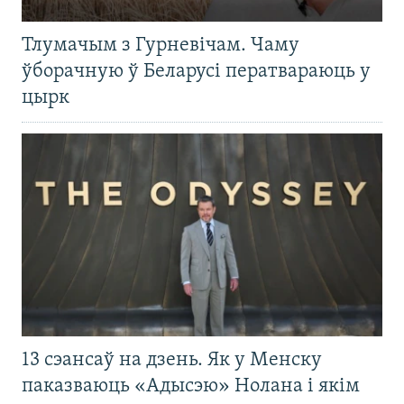
Тлумачым з Гурневічам. Чаму
ўборачную ў Беларусі ператвараюць у
цырк
13 сэансаў на дзень. Як у Менску
паказваюць «Адысэю» Нолана і якім