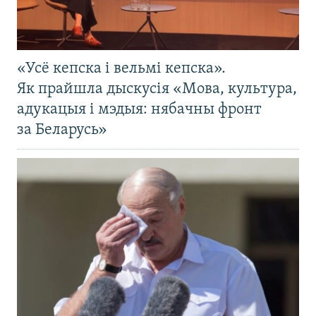
«Усё кепска і вельмі кепска».
Як прайшла дыскусія «Мова, культура,
адукацыя і мэдыя: нябачны фронт
за Беларусь»