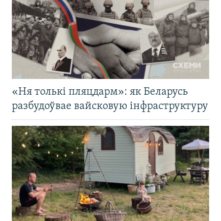
«Ня толькі пляцдарм»: як Беларусь
разбудоўвае вайсковую інфраструктуру