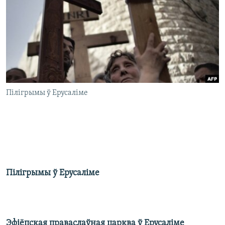
КУЛЬТУРА
МОВА
КАЛЯНДАР
НА ХВАЛЯХ СВАБОДЫ
Пілігрымы ў Ерусаліме
Пілігрымы ў Ерусаліме
Эфіёпская праваслаўная царква ў Ерусаліме