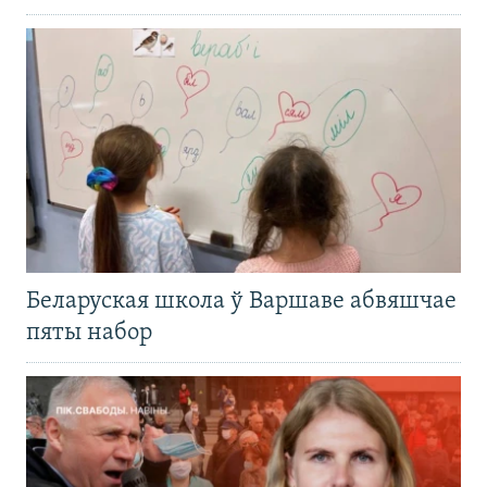
Беларуская школа ў Варшаве абвяшчае
пяты набор