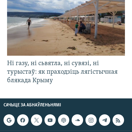
Ні газу, ні сьвятла, ні сувязі, ні
турыстаў: як праходзіць лягістычная
блякада Крыму
САЧЫЦЕ ЗА АБНАЎЛЕНЬНЯМІ