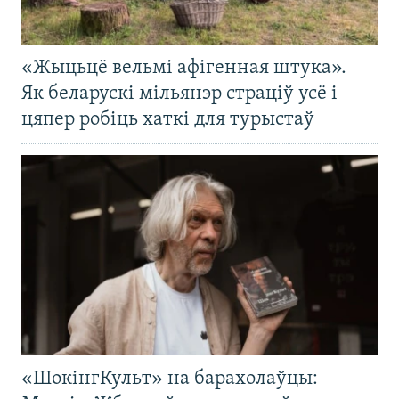
«Жыцьцё вельмі афігенная штука».
Як беларускі мільянэр страціў усё і
цяпер робіць хаткі для турыстаў
«ШокінгКульт» на барахолаўцы: