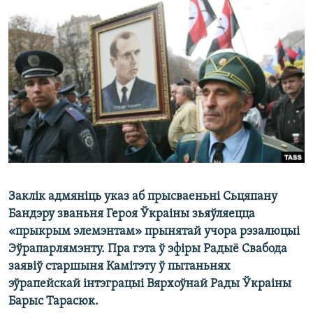
КУЛЬТУРА
МОВА
КАЛЯНДАР
НА ХВАЛЯХ СВАБОДЫ
Заклік адмяніць указ аб прысваеньні Сьцяпану
Бандэру званьня Героя Ўкраіны зьяўляецца
«прыкрым элемэнтам» прынятай учора рэзалюцыі
Эўрапарлямэнту. Пра гэта ў эфіры Радыё Свабода
заявіў старшыня Камітэту ў пытаньнях
эўрапейскай інтэграцыі Вярхоўнай Рады Ўкраіны
Барыс Тарасюк.