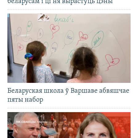
беларусам і ці ня вырастуць цэны
Беларуская школа ў Варшаве абвяшчае
пяты набор