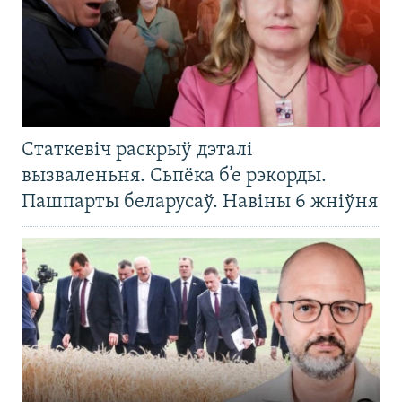
Статкевіч раскрыў дэталі
вызваленьня. Сьпёка б’е рэкорды.
Пашпарты беларусаў. Навіны 6 жніўня