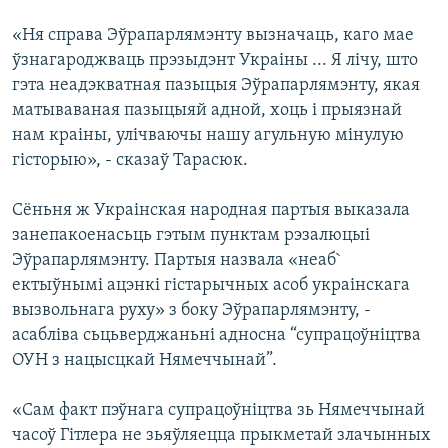
«Ня справа Эўрапарлямэнту вызначаць, каго мае
ўзнагароджваць прэзыдэнт Украіны ... Я лічу, што
гэта неадэкватная пазыцыя Эўрапарлямэнту, якая
матываваная пазыцыяй адной, хоць і прыязнай
нам краіны, улічваючы нашу агульную мінулую
гісторыю», - сказаў Тарасюк.
Сёньня ж Украінская народная партыя выказала
занепакоенасьць гэтым пунктам рэзалюцыі
Эўрапарлямэнту. Партыя назвала «неаб`
ектыўнымі ацэнкі гістарычных асоб украінскага
вызвольнага руху» з боку Эўрапарлямэнту, -
асабліва сьцьверджаньні адносна “супрацоўніцтва
ОУН з нацысцкай Нямеччынай”.
«Сам факт пэўнага супрацоўніцтва зь Нямеччынай
часоў Гітлера не зьяўляецца прыкметай злачынных