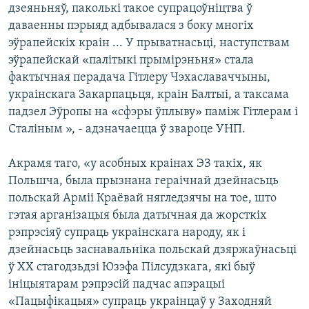
дзеяньняў, паколькі такое супрацоўніцтва ў
даваенны пэрыяд адбывалася з боку многіх
эўрапейскіх краін ... У прыватнасьці, наступствам
эўрапейскай «палітыкі прымірэньня» стала
фактычная перадача Гітлеру Чэхаславаччыны,
украінскага Закарпацьця, краін Балтыі, а таксама
падзел Эўропы на «сфэры ўплыву» паміж Гітлерам і
Сталіным », - адзначаецца ў звароце УНП.
Акрамя таго, «у асобных краінах ЭЗ такіх, як
Польшча, была прызнана гераічнай дзейнасьць
польскай Арміі Краёвай нягледзячы на тое, што
гэтая арганізацыя была датычная да жорсткіх
рэпрэсіяў супраць украінскага народу, як і
дзейнасьць заснавальніка польскай дзяржаўнасьці
ў ХХ стагодзьдзі Юзэфа Пілсудзкага, які быў
ініцыятарам рэпрэсій падчас апэрацыі
«Пацыфікацыя» супраць украінцаў у Заходняй