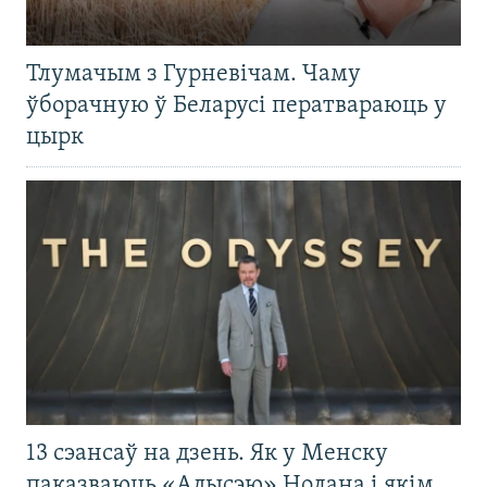
Тлумачым з Гурневічам. Чаму
ўборачную ў Беларусі ператвараюць у
цырк
13 сэансаў на дзень. Як у Менску
паказваюць «Адысэю» Нолана і якім