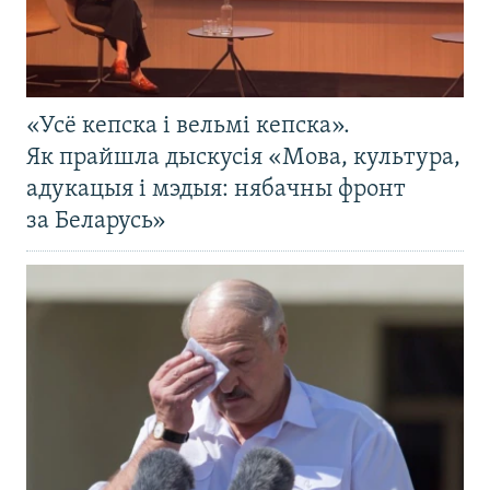
«Усё кепска і вельмі кепска».
Як прайшла дыскусія «Мова, культура,
адукацыя і мэдыя: нябачны фронт
за Беларусь»