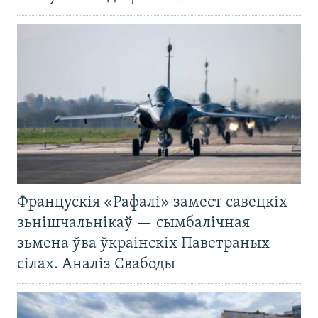
Францускія «Рафалі» замест савецкіх
зьнішчальнікаў — сымбалічная
зьмена ўва ўкраінскіх Паветраных
сілах. Аналіз Свабоды