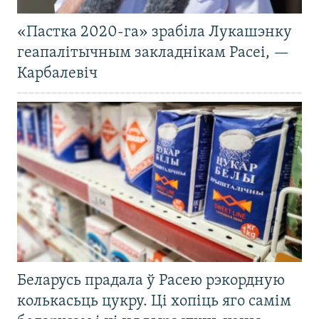
«Пастка 2020-га» зрабіла Лукашэнку
геапалітычным закладнікам Расеі, —
Карбалевіч
Беларусь прадала ў Расею рэкордную
колькасьць цукру. Ці хопіць яго самім