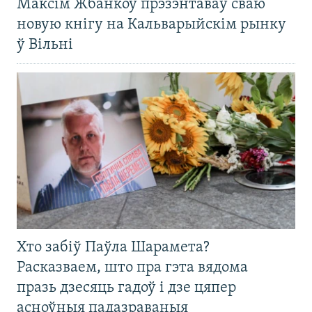
Максім Жбанкоў прэзэнтаваў сваю
новую кнігу на Кальварыйскім рынку
ў Вільні
Хто забіў Паўла Шарамета?
Расказваем, што пра гэта вядома
празь дзесяць гадоў і дзе цяпер
асноўныя падазраваныя