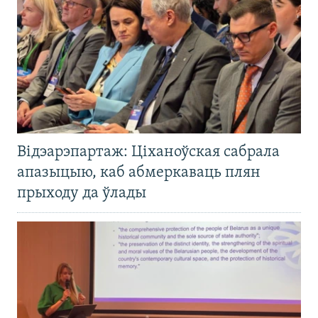
Відэарэпартаж: Ціханоўская сабрала
апазыцыю, каб абмеркаваць плян
прыходу да ўлады