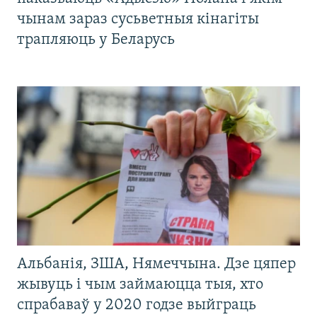
чынам зараз сусьветныя кінагіты
трапляюць у Беларусь
Альбанія, ЗША, Нямеччына. Дзе цяпер
жывуць і чым займаюцца тыя, хто
спрабаваў у 2020 годзе выйграць