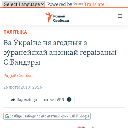
Powered by
Translate
Лінкі
ўнівэрсальнага
доступу
ПАЛІТЫКА
НАВІНЫ
Перайсьці
Ва Ўкраіне ня згодныя з
да
ТОЛЬКІ НА СВАБОДЗЕ
УСЕ НАВІНЫ
эўрапейскай ацэнкай гераізацыі
галоўнага
СУВЯЗЬ
ВІДЭА І ФОТА
ТЭСТЫ
зьместу
С.Бандэры
Перайсьці
ПАДПІСАЦЦА
ЛЮДЗІ
БЛОГІ
АБЫСЬЦІ БЛЯКАВАНЬНЕ
да
Радыё Свабода
ПАЛІТЫКА
ГІСТОРЫЯ НА СВАБОДЗЕ
ПАДЗЯЛІЦЦА ІНФАРМАЦЫЯЙ
RSS
галоўнай
САЧЫЦЕ ЗА АБНАЎЛЕНЬНЯМІ
26 люты 2010, 23:16
навігацыі
ЭКАНОМІКА
ПАДКАСТЫ
ПАДКАСТЫ
Перайсьці
ВАЙНА
КНІГІ
FACEBOOK
Падзяліцца
Без VPN
да
БЕЛАРУСЫ НА ВАЙНЕ
АЎДЫЁКНІГІ
TWITTER
пошуку
Зрабіце Свабоду прыярытэтнай крыніцай ў Google
ПАЛІТВЯЗЬНІ
PREMIUM
Усе сайты РС/РСЭ