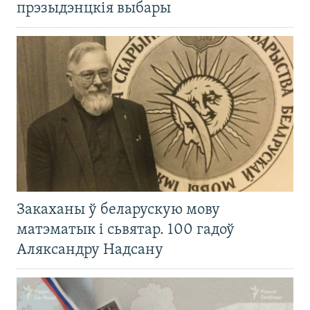
прэзыдэнцкія выбары
Закаханы ў беларускую мову
матэматык і сьвятар. 100 гадоў
Аляксандру Надсану