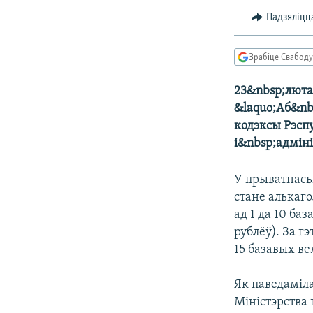
Падзяліцц
КАЛЯНДАР
НА ХВАЛЯХ СВАБОДЫ
Зрабіце Свабоду
23&nbsp;люта
&laquo;Аб&nb
кодэксы Рэсп
і&nbsp;адміні
У прыватнась
стане алькаг
ад 1 да 10 ба
рублёў). За 
15 базавых в
Як паведаміл
Міністэрства