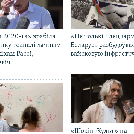
 2020-га» зрабіла
«Ня толькі пляцдарм
нку геапалітычным
Беларусь разбудоўва
ікам Расеі, —
вайсковую інфрастр
евіч
«ШокінгКульт» на