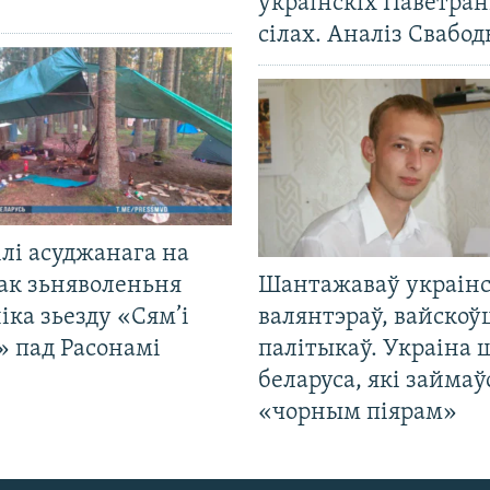
ўкраінскіх Паветра
сілах. Аналіз Свабо
лі асуджанага на
ак зьняволеньня
Шантажаваў украінс
іка зьезду «Сям’і
валянтэраў, вайскоў
» пад Расонамі
палітыкаў. Украіна 
беларуса, які займаў
«чорным піярам»