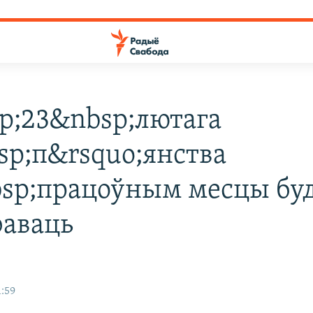
p;23&nbsp;лютага
sp;п&rsquo;янства
sp;працоўным месцы бу
аваць
1:59