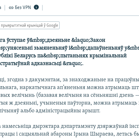
а
Без VPN
 прыярытэтнай крыніцай ў Google
га ўступае ў&nbsp;дзеяньне &laquo;Закон
sp;унясеньні зьмяненьняў і&nbsp;дапаўненьняў у&nb
ублікі Беларусь па&nbsp;пытаньнях крымінальнай
стратыўнай адказнасьці &raquo;.
ці, згодна з дакумэнтам, за знаходжаньне на працоўн
ольнага, наркатычнага ап’яненьня можна атрымаць ш
завых велічынь (базавая велічыня на сёньняшні дзень 
гэтыя ж дзеяньні, учыненыя паўторна, можна атрымаць 
елічыняў альбо адміністрацыйны арышт.
а намесьніца дырэктара дэпартамэнту дзяржаўнай інс
 працы і сацыяльнай абароны Ірына Шыраева, летась б