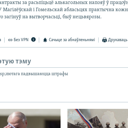
антракты за расьпіцьцё алькагольных напояў ў працоўн
 У Магілёўскай і Гомельскай абласьцях практычна кожн
о загінуў на вытворчасьці, быў нецьвярозы.
а
Без VPN
Сачыце за абнаўленьнямі
Друкаваць
этую тэму
sp;лютага падвышаюцца штрафы