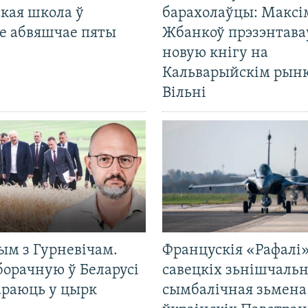
кая школа ў
барахолаўцы: Максі
е абвяшчае пяты
Жбанкоў прэзэнтава
новую кнігу на
Кальварыйскім рынк
Вільні
ым з Гурневічам.
Францускія «Рафалі»
борачную ў Беларусі
савецкіх зьнішчаль
араюць у цырк
сымбалічная зьмена