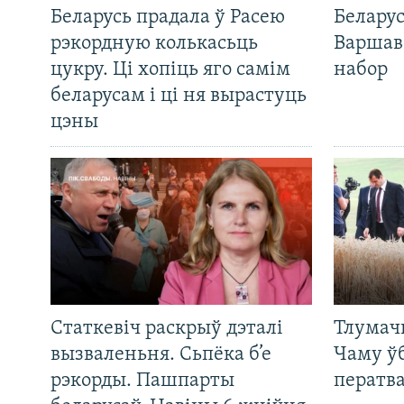
Беларусь прадала ў Расею
Беларус
рэкордную колькасьць
Варшав
цукру. Ці хопіць яго самім
набор
беларусам і ці ня вырастуць
цэны
Статкевіч раскрыў дэталі
Тлумач
вызваленьня. Сьпёка б’е
Чаму ў
рэкорды. Пашпарты
ператв