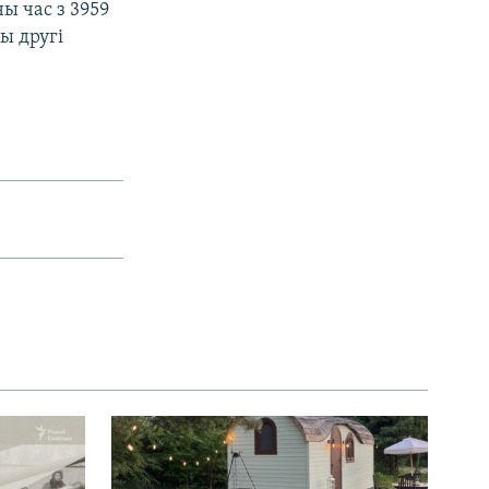
ы час з 3959
ы другі