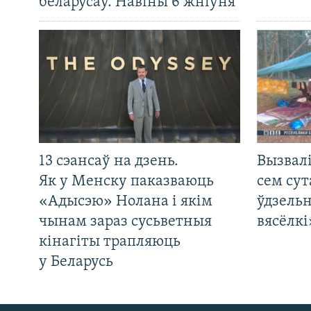
беларусаў. Навіны 6 жніўня
13 сэансаў на дзень.
Вызвалі
Як у Менску паказваюць
сем сут
«Адысэю» Нолана і якім
ўдзельн
чынам зараз сусьветныя
вясёлкі
кінагіты трапляюць
у Беларусь