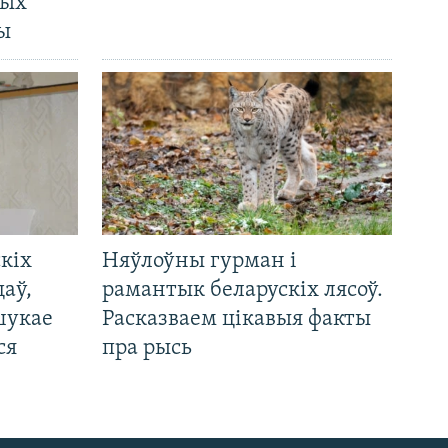
ных
ды
кіх
Няўлоўны гурман і
цаў,
рамантык беларускіх лясоў.
шукае
Расказваем цікавыя факты
ся
пра рысь