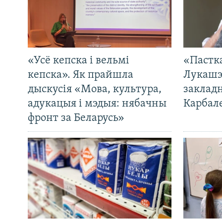
«Усё кепска і вельмі
«Пастка
кепска». Як прайшла
Лукашэ
дыскусія «Мова, культура,
закладн
адукацыя і мэдыя: нябачны
Карбал
фронт за Беларусь»