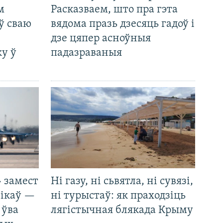
м
Расказваем, што пра гэта
ў сваю
вядома празь дзесяць гадоў і
дзе цяпер асноўныя
у ў
падазраваныя
 замест
Ні газу, ні сьвятла, ні сувязі,
нікаў —
ні турыстаў: як праходзіць
 ўва
лягістычная блякада Крыму