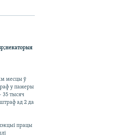
sp;некаторыя
ым месцы ў
траф у памеры
— 35 тысяч
штраф ад 2 да
пэкцыі працы
ылі