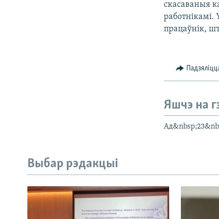
скасаваныя к
работнікамі.
працаўнік, шт
Падзяліцц
Яшчэ на г
Ад&nbsp;23&nb
Выбар рэдакцыі