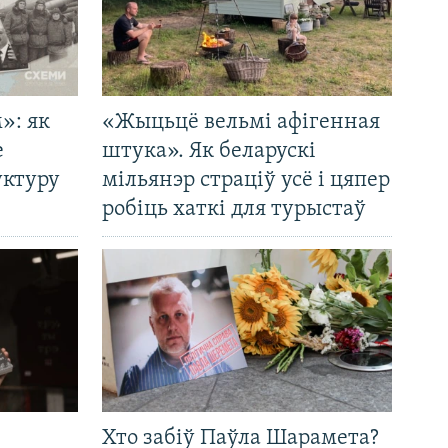
»: як
«Жыцьцё вельмі афігенная
е
штука». Як беларускі
уктуру
мільянэр страціў усё і цяпер
робіць хаткі для турыстаў
Хто забіў Паўла Шарамета?