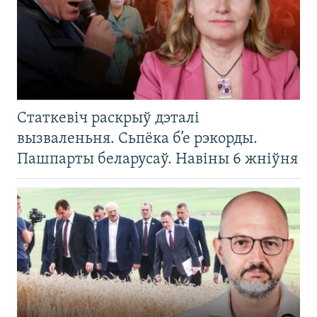
Статкевіч раскрыў дэталі
вызваленьня. Сьпёка б’е рэкорды.
Пашпарты беларусаў. Навіны 6 жніўня