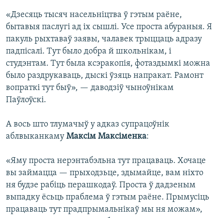
«Дзесяць тысяч насельніцтва ў гэтым раёне,
бытавыя паслугі ад іх сышлі. Усе проста абураныя. Я
пакуль рыхтаваў заявы, чалавек трыццаць адразу
падпісалі. Тут было добра й школьнікам, і
студэнтам. Тут была ксэракопія, фотаздымкі можна
было раздрукаваць, дыскі ўзяць напракат. Рамонт
вопраткі тут быў», — даводзіў чыноўнікам
Паўлоўскі.
А вось што тлумачыў у адказ супрацоўнік
аблвыканкаму
Максім Максіменка
:
«Яму проста нерэнтабэльна тут працаваць. Хочаце
вы займацца — прыходзьце, здымайце, вам ніхто
ня будзе рабіць перашкодаў. Проста ў дадзеным
выпадку ёсьць праблема ў гэтым раёне. Прымусіць
працаваць тут прадпрымальнікаў мы ня можам»,