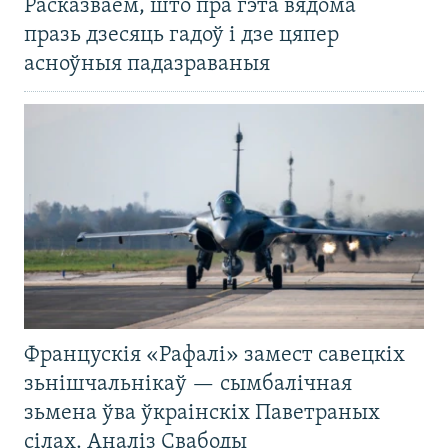
Расказваем, што пра гэта вядома
празь дзесяць гадоў і дзе цяпер
асноўныя падазраваныя
Францускія «Рафалі» замест савецкіх
зьнішчальнікаў — сымбалічная
зьмена ўва ўкраінскіх Паветраных
сілах. Аналіз Свабоды