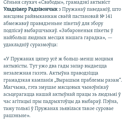
Сёньня слухач «Свабоды», грамадзкі актывіст
Уладзімер Радзівончык
з Пружанаў паведаміў, што
мясцовы райвыканкам сваёй пастановай № 141
абмежаваў правядзеньне пікетаў для збору
подпісаў выбаршчыкаў. «Забароненыя пікеты ў
найбольш людных месцах нашага гарадка», —
удакладніў суразмоўца:
«У Пружанах цяпер усё ж больш-менш моцныя
актывісты. Тут ужо два гады запар выдаецца
незалежная газэта. Актыўна праводзіцца
грамадзкая кампанія „Вырашым праблемы разам“.
Магчыма, гэта змушае мясцовых чыноўнікаў
асьцерагацца нашай актыўнай працы зь людзьмі ў
час агітацыі пры падрыхтоўцы да выбараў. Пэўна,
таму толькі ў Пружанах зьявілася такое суровае
рашэньне».