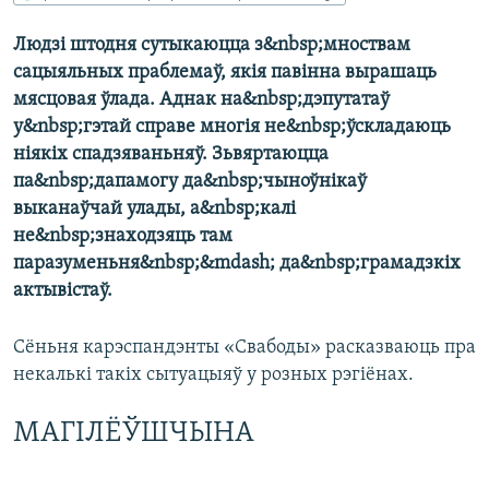
КУЛЬТУРА
МОВА
Людзі штодня сутыкаюцца з&nbsp;мноствам
КАЛЯНДАР
НА ХВАЛЯХ СВАБОДЫ
сацыяльных праблемаў, якія павінна вырашаць
мясцовая ўлада. Аднак на&nbsp;дэпутатаў
у&nbsp;гэтай справе многія не&nbsp;ўскладаюць
ніякіх спадзяваньняў. Зьвяртаюцца
па&nbsp;дапамогу да&nbsp;чыноўнікаў
выканаўчай улады, а&nbsp;калі
не&nbsp;знаходзяць там
паразуменьня&nbsp;&mdash; да&nbsp;грамадзкіх
актывістаў.
Сёньня карэспандэнты «Свабоды» расказваюць пра
некалькі такіх сытуацыяў у розных рэгіёнах.
МАГІЛЁЎШЧЫНА