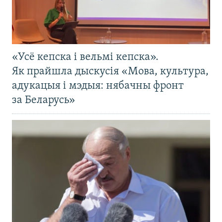
«Усё кепска і вельмі кепска».
Як прайшла дыскусія «Мова, культура,
адукацыя і мэдыя: нябачны фронт
за Беларусь»