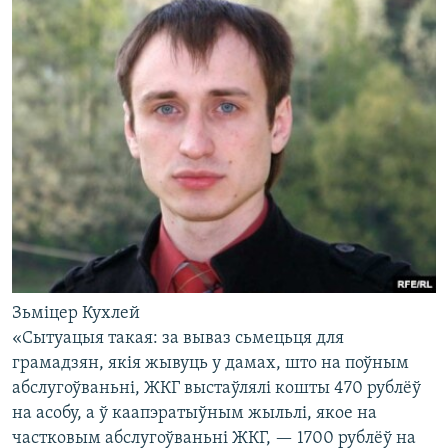
Зьміцер Кухлей
«Сытуацыя такая: за вываз сьмецьця для
грамадзян, якія жывуць у дамах, што на поўным
абслугоўваньні, ЖКГ выстаўлялі кошты 470 рублёў
на асобу, а ў каапэратыўным жыльлі, якое на
частковым абслугоўваньні ЖКГ, — 1700 рублёў на