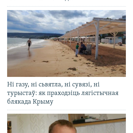
Ні газу, ні сьвятла, ні сувязі, ні
турыстаў: як праходзіць лягістычная
блякада Крыму