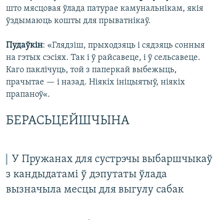
што мясцовая ўлада патурае камунальнікам, якія
ўздымаюць кошты для прыватнікаў.
Пудаўкін
: «Глядзіш, прыходзяць і сядзяць сонныя
на гэтых сэсіях. Так і ў райсавеце, і ў сельсавеце.
Каго паклічуць, той з паперкай выбежыць,
прачытае — і назад. Ніякіх ініцыятыў, ніякіх
прапаноў«.
БЕРАСЬЦЕЙШЧЫНА
У Пружанах для сустрэчы выбаршчыкаў
з кандыдатамі ў дэпутаты ўлада
вызначыла месцы для выгулу сабак