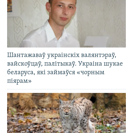
Шантажаваў украінскіх валянтэраў,
вайскоўцаў, палітыкаў. Украіна шукае
беларуса, які займаўся «чорным
піярам»