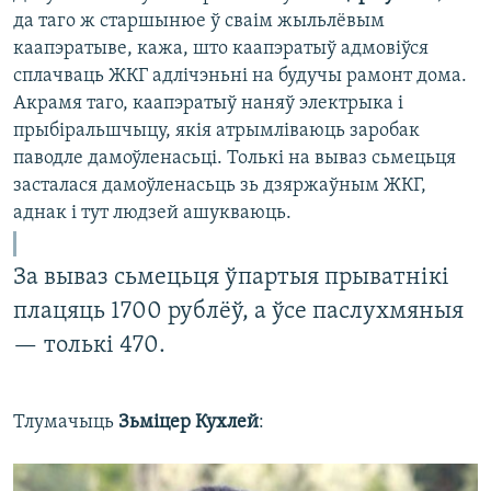
да таго ж старшынюе ў сваім жыльлёвым
каапэратыве, кажа, што каапэратыў адмовіўся
сплачваць ЖКГ адлічэньні на будучы рамонт дома.
Акрамя таго, каапэратыў наняў электрыка і
прыбіральшчыцу, якія атрымліваюць заробак
паводле дамоўленасьці. Толькі на вываз сьмецьця
засталася дамоўленасьць зь дзяржаўным ЖКГ,
аднак і тут людзей ашукваюць.
За вываз сьмецьця ўпартыя прыватнікі
плацяць 1700 рублёў, а ўсе паслухмяныя
— толькі 470.
Тлумачыць
Зьміцер Кухлей
: