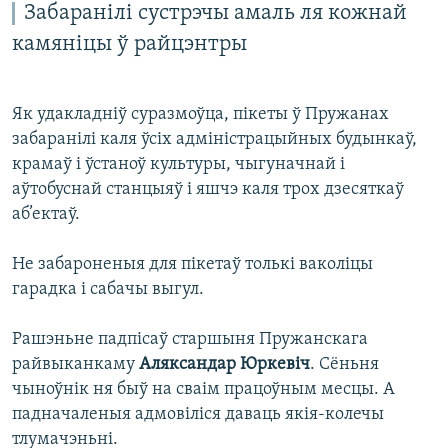
Забаранілі сустрэчы амаль ля кожнай
камяніцы ў райцэнтры
Як удакладніў суразмоўца, пікеты ў Пружанах
забаранілі каля ўсіх адміністрацыйных будынкаў,
крамаў і ўстаноў культуры, чыгуначнай і
аўтобуснай станцыяў і яшчэ каля трох дзесяткаў
аб’ектаў.
Не забароненыя для пікетаў толькі ваколіцы
гарадка і сабачы выгул.
Рашэньне падпісаў старшыня Пружанскага
райвыканкаму
Аляксандар Юркевіч
. Сёньня
чыноўнік ня быў на сваім працоўным месцы. А
падначаленыя адмовіліся даваць якія-колечы
тлумачэньні.