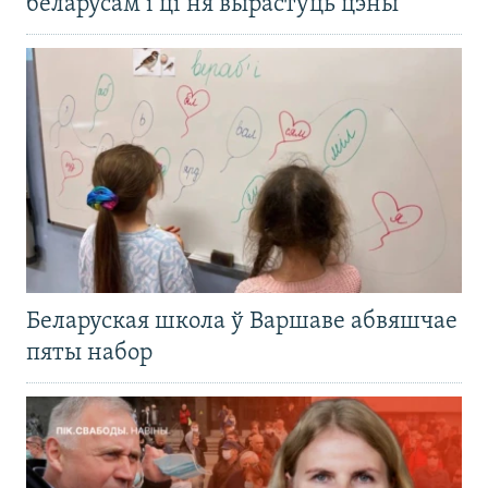
беларусам і ці ня вырастуць цэны
Беларуская школа ў Варшаве абвяшчае
пяты набор