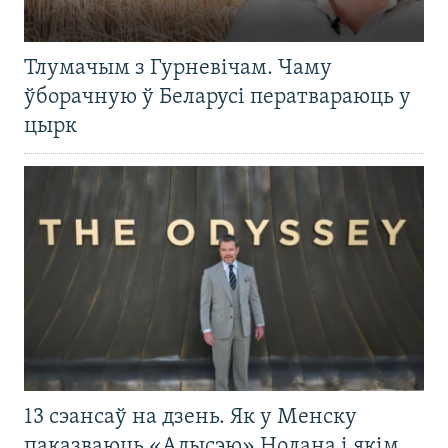
Тлумачым з Гурневічам. Чаму
ўборачную ў Беларусі ператвараюць у
цырк
13 сэансаў на дзень. Як у Менску
паказваюць «Адысэю» Нолана і якім