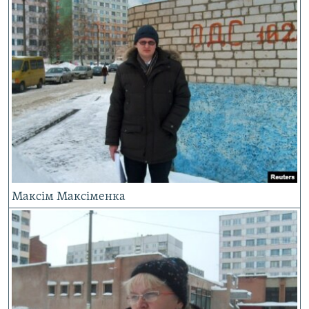
Максім Максіменка