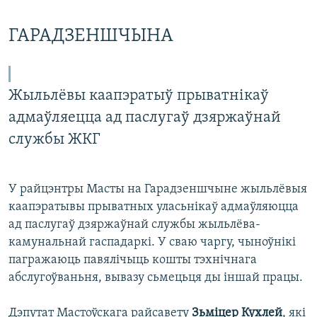
ГАРАДЗЕНШЧЫНА
Жыльлёвы каапэратыў прыватнікаў
адмаўляецца ад паслугаў дзяржаўнай
службы ЖКГ
У райцэнтры Масты на Гарадзеншчыне жыльлёвыя
каапэратывы прыватных уласьнікаў адмаўляюцца
ад паслугаў дзяржаўнай службы жыльлёва-
камунальнай гаспадаркі. У сваю чаргу, чыноўнікі
пагражаюць павялічыць кошты тэхнічнага
абслугоўваньня, вывазу сьмецьця ды іншай працы.
Дэпутат Мастоўскага райсавету
Зьміцер Кухлей
, які