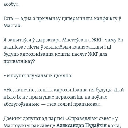
асобу».
Гэта — адна з прычынаў цяперашняга канфлікту ў
Мастах.
Я запытаўся ў дырэктара Мастоўскага ЖКГ: чаму ён
падпісвае лісты ў жыльлёвыя каапэратывы і ці
будуць адрозьнівацца кошты паслуг ЖКГ для
прыватнікаў?
Чыноўнік тлумачыць цьмяна:
«Не, канечне, кошты адрозьнівацца ня будуць. Дый
ніхто іх не прымушае пераходзіць на поўнае
абслугоўваньне — гэта толькі прапанова».
Дзейны дэпутат ад партыі «Справядлівы сьвет» у
Мастоўскім райсавеце
Аляксандар Пудаўкін
кажа,