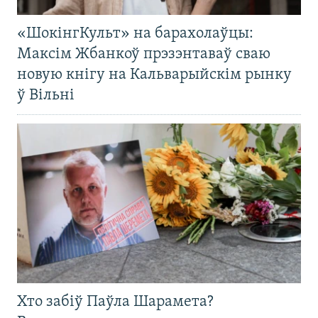
«ШокінгКульт» на барахолаўцы:
Максім Жбанкоў прэзэнтаваў сваю
новую кнігу на Кальварыйскім рынку
ў Вільні
Хто забіў Паўла Шарамета?