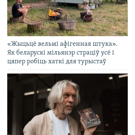
«Жыцьцё вельмі афігенная штука».
Як беларускі мільянэр страціў усё і
цяпер робіць хаткі для турыстаў