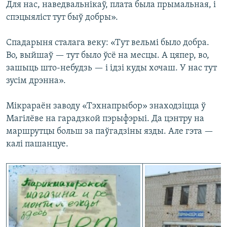
Для нас, наведвальнікаў, плата была прымальная, і
спэцыяліст тут быў добры».
Спадарыня сталага веку: «Тут вельмі было добра.
Во, выйшаў — тут было ўсё на месцы. А цяпер, во,
зашыць што-небудзь — і ідзі куды хочаш. У нас тут
зусім дрэнна».
Мікрараён заводу «Тэхнапрыбор» знаходзіцца ў
Магілёве на гарадзкой пэрыфэрыі. Да цэнтру на
маршрутцы больш за паўгадзіны язды. Але гэта —
калі пашанцуе.