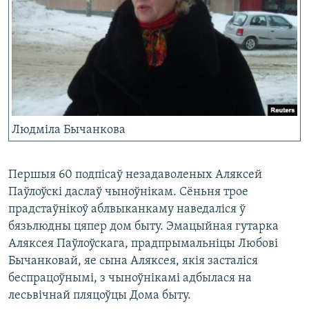
Людміла Бычанкова
Першыя 60 подпісаў незадаволеных Аляксей
Паўлоўскі даслаў чыноўнікам. Сёньня трое
прадстаўнікоў аблвыканкаму наведаліся ў
бязьлюдны цяпер дом быту. Эмацыйная гутарка
Аляксея Паўлоўскага, прадпрымальніцы Любові
Бычанковай, яе сына Аляксея, якія засталіся
беспрацоўнымі, з чыноўнікамі адбылася на
лесьвічнай пляцоўцы Дома быту.