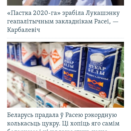
«Пастка 2020-га» зрабіла Лукашэнку
геапалітычным закладнікам Расеі, —
Карбалевіч
Беларусь прадала ў Расею рэкордную
колькасьць цукру. Ці хопіць яго самім