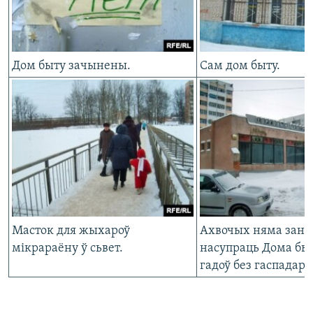
Дом быту зачынены.
Сам дом быту.
Масток для жыхароў
Ахвочых няма заняц
мікрараёну ў сьвет.
насупраць Дома быт
гадоў без гаспадара