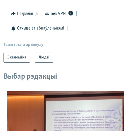
Падзяліцца
Без VPN
Сачыце за абнаўленьнямі
Тэмы гэтага артыкулу
Эканоміка
Людзі
Выбар рэдакцыі