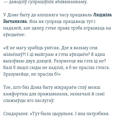
— даводзіў супрацоўнік аблвыканкаму.
У Доме быту да апошняга часу працавала
Людміла
Бычанкова
. Яна ня супраць працаваць тут і
надалей, але цяпер гэтае права трэба атрымаць на
аўкцыёне:
«Я не магу зрабіць унёсак. Дзе я вазьму сем
мільёнаў?! І ці выйграю я гэты аўкцыён? Я адна
выхоўваю двух дзяцей. Разумееце вы гэта ці не?
Калі б людзі сюды не хадзілі, я б не прасіла гэтага.
Зразумейце, не прасіла б!»
Тое, што бяз Дома быту мікрараён стаў менш
камфортны для пражываньня, зазначалі й самі
спажыўцы яго паслугаў:
Спадарыня: «Тут была цырульня. І яна патрэбная.