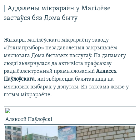
Аддалены мікрараён у Магілёве
застаўся бяз Дома быту
Жыхары магілёўскага мікрараёну заводу
«Тэхнапрыбор» незадаволеныя закрыцьцём
мясцовага Дома бытавых паслугаў. Па дапамогу
людзі зьвярнулася да актывіста прафсаюзу
радыёэлектроннай прамысловасьці
Аляксея
Паўлоўскага
, які зьбіраецца балятавацца на
мясцовых выбарах у дэпутаы. Ён таксама жыве ў
гэтым мікрараёне.
Аляксей Паўлоўскі