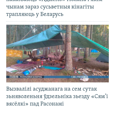
чынам зараз сусьветныя кінагіты
трапляюць у Беларусь
Вызвалілі асуджанага на сем сутак
зьняволеньня ўдзельніка зьезду «Сям’і
вясёлкі» пад Расонамі