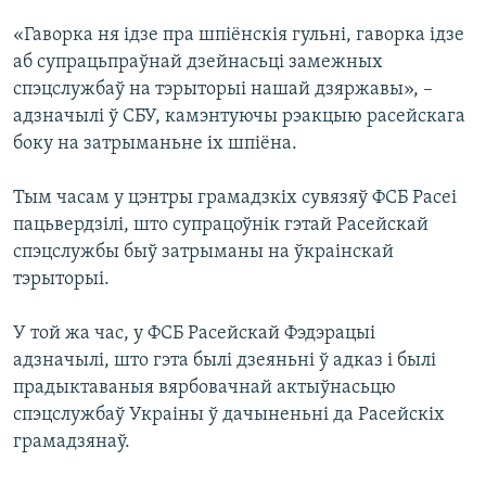
«Гаворка ня ідзе пра шпіёнскія гульні, гаворка ідзе
аб супрацьпраўнай дзейнасьці замежных
спэцслужбаў на тэрыторыі нашай дзяржавы», –
адзначылі ў СБУ, камэнтуючы рэакцыю расейскага
боку на затрыманьне іх шпіёна.
Тым часам у цэнтры грамадзкіх сувязяў ФСБ Расеі
пацьвердзілі, што супрацоўнік гэтай Расейскай
спэцслужбы быў затрыманы на ўкраінскай
тэрыторыі.
У той жа час, у ФСБ Расейскай Фэдэрацыі
адзначылі, што гэта былі дзеяньні ў адказ і былі
прадыктаваныя вярбовачнай актыўнасьцю
спэцслужбаў Украіны ў дачыненьні да Расейскіх
грамадзянаў.