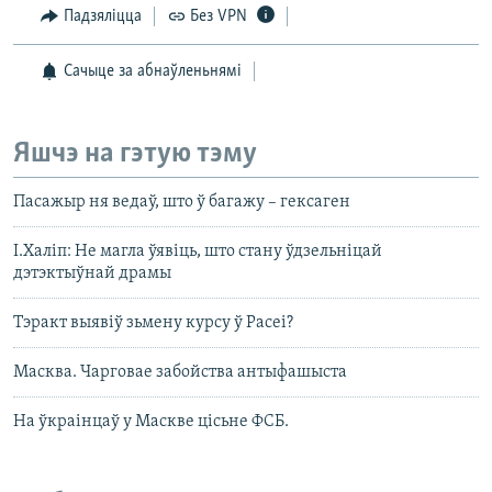
Падзяліцца
Без VPN
Сачыце за абнаўленьнямі
Яшчэ на гэтую тэму
Пасажыр ня ведаў, што ў багажу – гексаген
І.Халіп: Не магла ўявіць, што стану ўдзельніцай
дэтэктыўнай драмы
Тэракт выявіў зьмену курсу ў Расеі?
Масква. Чарговае забойства антыфашыста
На ўкраінцаў у Маскве цісьне ФСБ.