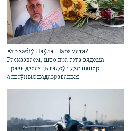
Хто забіў Паўла Шарамета?
Расказваем, што пра гэта вядома
празь дзесяць гадоў і дзе цяпер
асноўныя падазраваныя