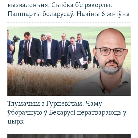
вызваленьня. Сьпёка б’е рэкорды.
Пашпарты беларусаў. Навіны 6 жніўня
Тлумачым з Гурневічам. Чаму
ўборачную ў Беларусі ператвараюць у
цырк