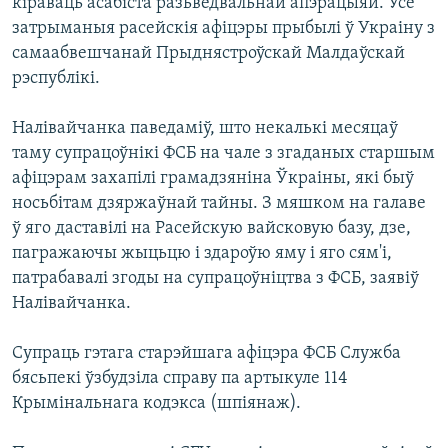
кіраваць асабіста разьведвальнай апэрацыяй. Усе
затрыманыя расейскія афіцэры прыбылі ў Украіну з
самаабвешчанай Прыднястроўскай Малдаўскай
рэспублікі.
Налівайчанка паведаміў, што некалькі месяцаў
таму супрацоўнікі ФСБ на чале з згаданых старшым
афіцэрам захапілі грамадзяніна Ўкраіны, які быў
носьбітам дзяржаўнай тайны. З мяшком на галаве
ў яго даставілі на Расейскую вайсковую базу, дзе,
пагражаючы жыцьцю і здароўю яму і яго сям'і,
патрабавалі згоды на супрацоўніцтва з ФСБ, заявіў
Налівайчанка.
Супраць гэтага старэйшага афіцэра ФСБ Служба
бясьпекі ўзбудзіла справу па артыкуле 114
Крымінальнага кодэкса (шпіянаж).