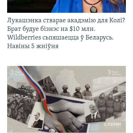
Лукашэнка стварае акадэмію для Колі?
Брат будуе бізнэс на $10 млн.
Wildberries сьпяшаецца ў Беларусь.
Навіны 5 жніўня