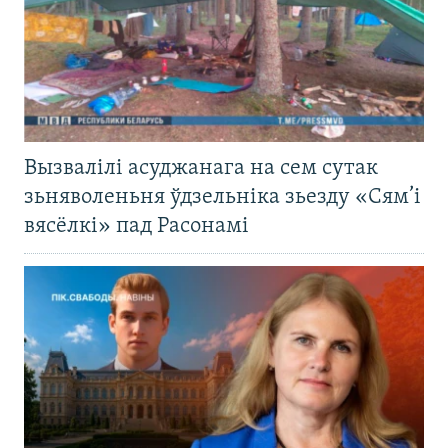
Вызвалілі асуджанага на сем сутак
зьняволеньня ўдзельніка зьезду «Сям’і
вясёлкі» пад Расонамі