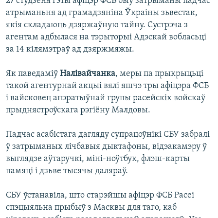
27 студзеня гэты афіцэр ФСБ быў затрыманы падчас
атрыманьня ад грамадзяніна Ўкраіны зьвестак,
якія складаюць дзяржаўную тайну. Сустрэча з
агентам адбылася на тэрыторыі Адэскай вобласьці
за 14 кілямэтраў ад дзяржмяжы.
Як паведаміў
Налівайчанка
, меры па прыкрыцьці
такой агентурнай акцыі вялі яшчэ тры афіцэра ФСБ
і вайсковец апэратыўнай групы расейскіх войскаў
прыднястроўскага рэгіёну Малдовы.
Падчас асабістага дагляду супрацоўнікі СБУ забралі
ў затрыманых лічбавыя дыктафоны, відэакамэру ў
выглядзе аўтаручкі, міні-ноўтбук, флэш-карты
памяці і дзьве тысячы даляраў.
СБУ ўстанавіла, што старэйшы афіцэр ФСБ Расеі
спэцыяльна прыбыў з Масквы для таго, каб