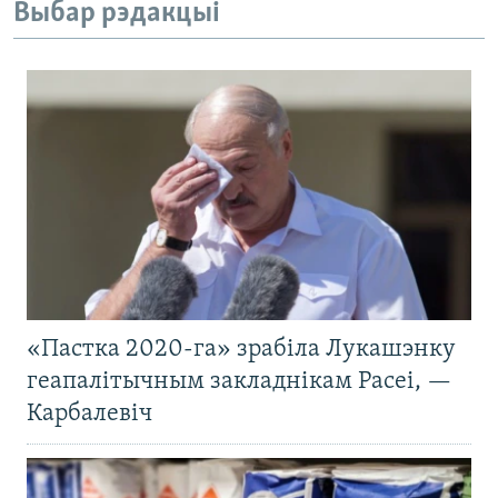
Выбар рэдакцыі
«Пастка 2020-га» зрабіла Лукашэнку
геапалітычным закладнікам Расеі, —
Карбалевіч