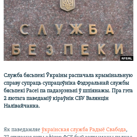
КУЛЬТУРА
МОВА
КАЛЯНДАР
НА ХВАЛЯХ СВАБОДЫ
Служба бясьпекі Ўкраіны распачала крымінальную
справу супраць супрацоўніка Фэдэральнай службы
бясьпекі Расеі па падазрэньні ў шпіянажы. Пра гэта
2 лютага паведаміў кіраўнік СБУ Валянцін
Налівайчанка.
Як паведамляе
ўкраінская служба Радыё Свабода
,