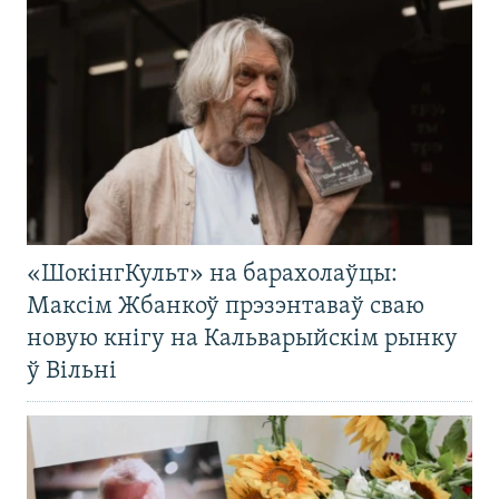
«ШокінгКульт» на барахолаўцы:
Максім Жбанкоў прэзэнтаваў сваю
новую кнігу на Кальварыйскім рынку
ў Вільні