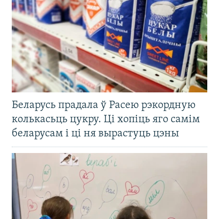
Беларусь прадала ў Расею рэкордную
колькасьць цукру. Ці хопіць яго самім
беларусам і ці ня вырастуць цэны