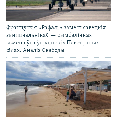
Францускія «Рафалі» замест савецкіх
зьнішчальнікаў — сымбалічная
зьмена ўва ўкраінскіх Паветраных
сілах. Аналіз Свабоды