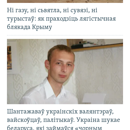
Ні газу, ні сьвятла, ні сувязі, ні
турыстаў: як праходзіць лягістычная
блякада Крыму
Шантажаваў украінскіх валянтэраў,
вайскоўцаў, палітыкаў. Украіна шукае
беларуса, які займаўся «чорным