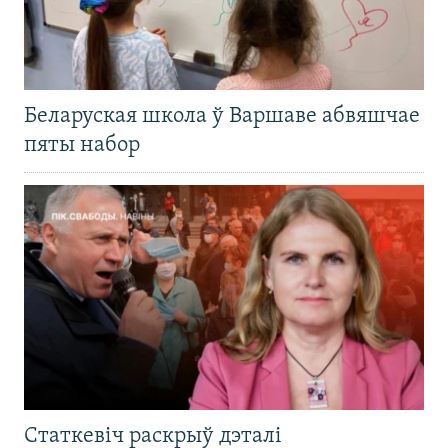
Беларуская школа ў Варшаве абвяшчае
пяты набор
Статкевіч раскрыў дэталі