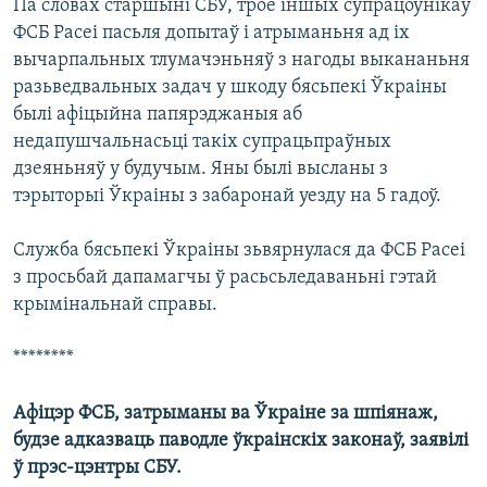
Па словах старшыні СБУ, трое іншых супрацоўнікаў
ФСБ Расеі пасьля допытаў і атрыманьня ад іх
вычарпальных тлумачэньняў з нагоды выкананьня
разьведвальных задач у шкоду бясьпекі Ўкраіны
былі афіцыйна папярэджаныя аб
недапушчальнасьці такіх супрацьпраўных
дзеяньняў у будучым. Яны былі высланы з
тэрыторыі Ўкраіны з забаронай уезду на 5 гадоў.
Служба бясьпекі Ўкраіны зьвярнулася да ФСБ Расеі
з просьбай дапамагчы ў расьсьледаваньні гэтай
крымінальнай справы.
********
Афіцэр ФСБ, затрыманы ва Ўкраіне за шпіянаж,
будзе адказваць паводле ўкраінскіх законаў, заявілі
ў прэс-цэнтры СБУ.