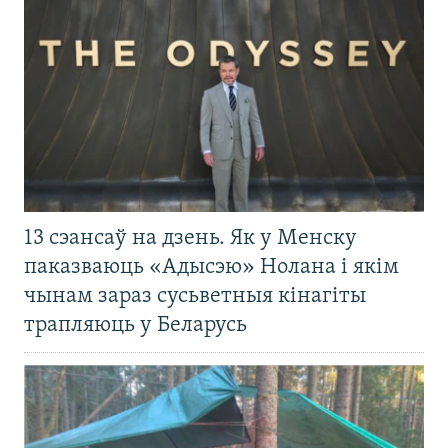
13 сэансаў на дзень. Як у Менску
паказваюць «Адысэю» Нолана і якім
чынам зараз сусьветныя кінагіты
трапляюць у Беларусь