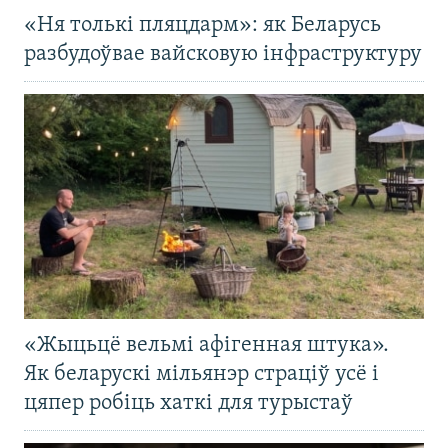
«Ня толькі пляцдарм»: як Беларусь
разбудоўвае вайсковую інфраструктуру
«Жыцьцё вельмі афігенная штука».
Як беларускі мільянэр страціў усё і
цяпер робіць хаткі для турыстаў