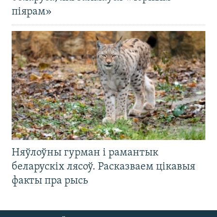
піярам»
Няўлоўны гурман і рамантык
беларускіх лясоў. Расказваем цікавыя
факты пра рысь