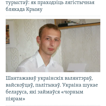
турыстаў: як праходзіць лягістычная
блякада Крыму
Шантажаваў украінскіх валянтэраў,
вайскоўцаў, палітыкаў. Украіна шукае
беларуса, які займаўся «чорным
піярам»