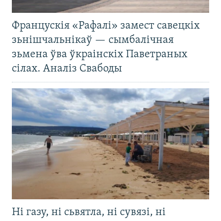
Францускія «Рафалі» замест савецкіх
зьнішчальнікаў — сымбалічная
зьмена ўва ўкраінскіх Паветраных
сілах. Аналіз Свабоды
Ні газу, ні сьвятла, ні сувязі, ні