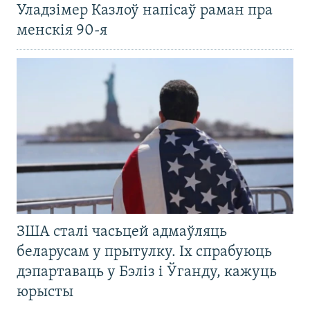
Уладзімер Казлоў напісаў раман пра
менскія 90-я
ЗША сталі часьцей адмаўляць
беларусам у прытулку. Іх спрабуюць
дэпартаваць у Бэліз і Ўганду, кажуць
юрысты