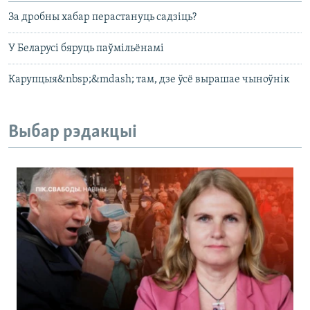
За дробны хабар перастануць садзіць?
У Беларусі бяруць паўмільёнамі
Карупцыя&nbsp;&mdash; там, дзе ўсё вырашае чыноўнік
Выбар рэдакцыі