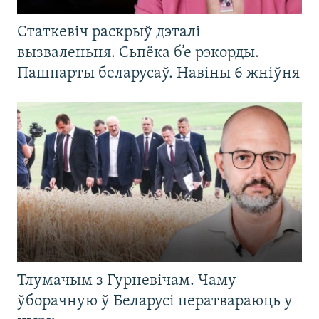
Статкевіч раскрыў дэталі
вызваленьня. Сьпёка б’е рэкорды.
Пашпарты беларусаў. Навіны 6 жніўня
Тлумачым з Гурневічам. Чаму
ўборачную ў Беларусі ператвараюць у