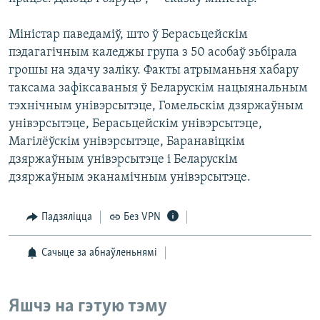
Міністар паведаміў, што ў Берасьцейскім
пэдагагічным каледжы група з 50 асобаў зьбірала
грошы на здачу заліку. Факты атрыманьня хабару
таксама зафіксаваныя ў Беларускім нацыянальным
тэхнічным унівэрсытэце, Гомельскім дзяржаўным
унівэрсытэце, Берасьцейскім унівэрсытэце,
Магілёўскім унівэрсытэце, Баранавіцкім
дзяржаўным унівэрсытэце і Беларускім
дзяржаўным эканамічным унівэрсытэце.
Падзяліцца
Без VPN
Сачыце за абнаўленьнямі
Яшчэ на гэтую тэму