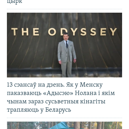
цырк
13 сэансаў на дзень. Як у Менску
паказваюць «Адысэю» Нолана і якім
чынам зараз сусьветныя кінагіты
трапляюць у Беларусь