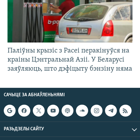
Паліўны крызіс з Расеі перакінуўся на
краіны Цэнтральнай Азіі. У Беларусі
заяўляюць, што дэфіцыту бэнзіну няма
САЧЫЦЕ ЗА АБНАЎЛЕНЬНЯМІ
РАЗЬДЗЕЛЫ САЙТУ