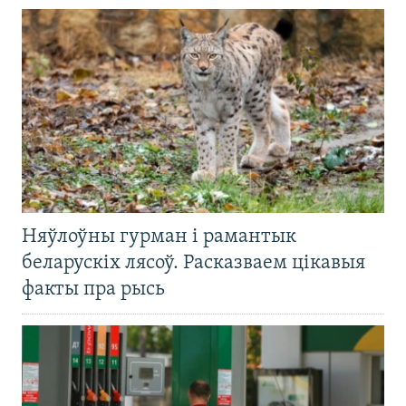
Няўлоўны гурман і рамантык
беларускіх лясоў. Расказваем цікавыя
факты пра рысь