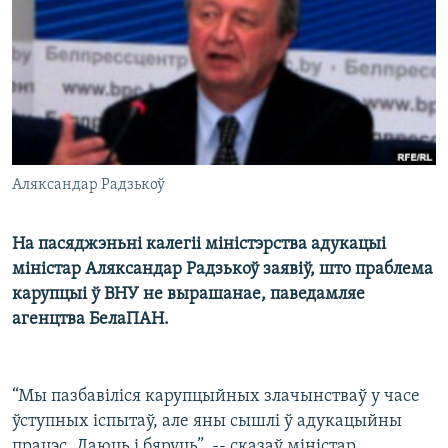
КУЛЬТУРА
МОВА
КАЛЯНДАР
НА ХВАЛЯХ СВАБОДЫ
Аляксандар Радзькоў
На пасяджэньні калегіі міністэрства адукацыі
міністар Аляксандар Радзькоў заявіў, што праблема
карупцыі ў ВНУ не вырашанае, паведамляе
агенцтва БелаПАН.
“Мы пазбавіліся карупцыйных злачынстваў у часе
ўступных іспытаў, але яны сышлі ў адукацыйны
працэс. Даюць і бяруць”, -- сказаў міністар.