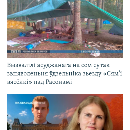
Вызвалілі асуджанага на сем сутак
зьняволеньня ўдзельніка зьезду «Сям’і
вясёлкі» пад Расонамі