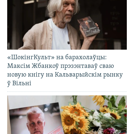
«ШокінгКульт» на барахолаўцы:
Максім Жбанкоў прэзэнтаваў сваю
новую кнігу на Кальварыйскім рынку
ў Вільні