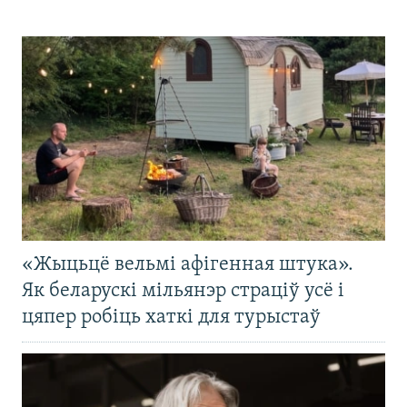
«Жыцьцё вельмі афігенная штука».
Як беларускі мільянэр страціў усё і
цяпер робіць хаткі для турыстаў