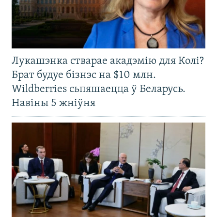
Лукашэнка стварае акадэмію для Колі?
Брат будуе бізнэс на $10 млн.
Wildberries сьпяшаецца ў Беларусь.
Навіны 5 жніўня