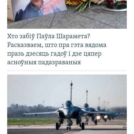
Хто забіў Паўла Шарамета?
Расказваем, што пра гэта вядома
празь дзесяць гадоў і дзе цяпер
асноўныя падазраваныя