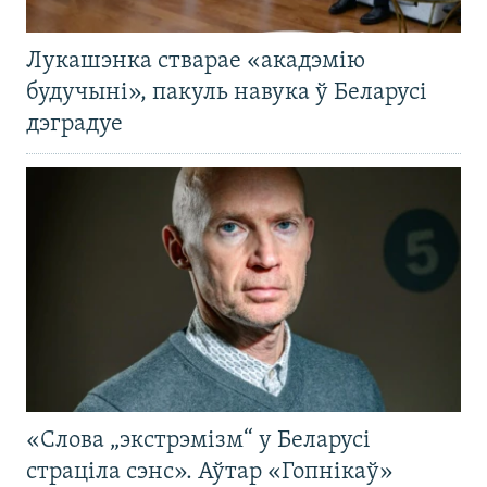
Лукашэнка стварае «акадэмію
будучыні», пакуль навука ў Беларусі
дэградуе
«Слова „экстрэмізм“ у Беларусі
страціла сэнс». Аўтар «Гопнікаў»