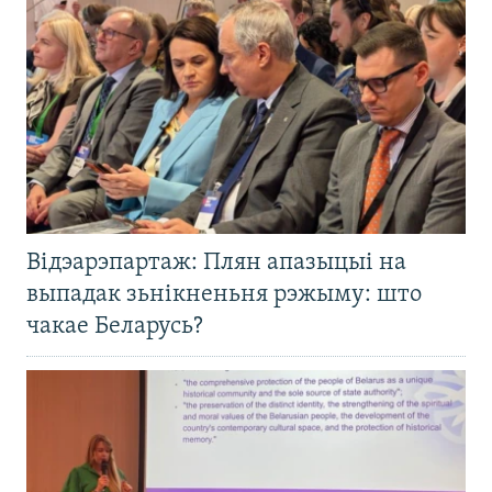
Відэарэпартаж: Плян апазыцыі на
выпадак зьнікненьня рэжыму: што
чакае Беларусь?