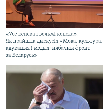
«Усё кепска і вельмі кепска».
Як прайшла дыскусія «Мова, культура,
адукацыя і мэдыя: нябачны фронт
за Беларусь»