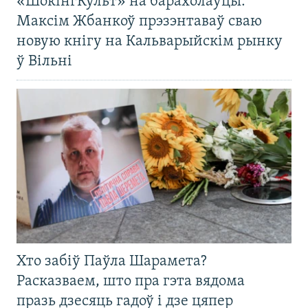
«ШокінгКульт» на барахолаўцы:
Максім Жбанкоў прэзэнтаваў сваю
новую кнігу на Кальварыйскім рынку
ў Вільні
Хто забіў Паўла Шарамета?
Расказваем, што пра гэта вядома
празь дзесяць гадоў і дзе цяпер