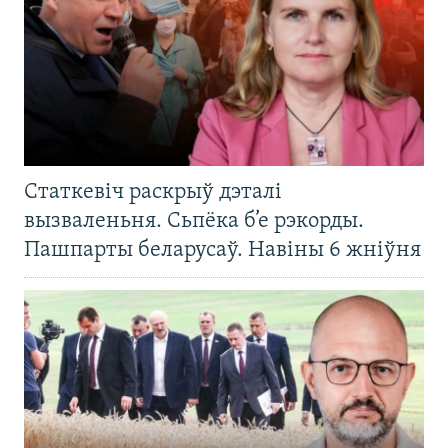
Статкевіч раскрыў дэталі
вызваленьня. Сьпёка б’е рэкорды.
Пашпарты беларусаў. Навіны 6 жніўня