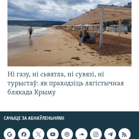
Ні газу, ні сьвятла, ні сувязі, ні
турыстаў: як праходзіць лягістычная
блякада Крыму
САЧЫЦЕ ЗА АБНАЎЛЕНЬНЯМІ