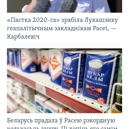
«Пастка 2020-га» зрабіла Лукашэнку
геапалітычным закладнікам Расеі, —
Карбалевіч
Беларусь прадала ў Расею рэкордную