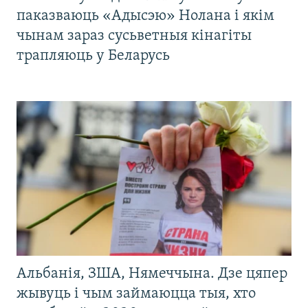
паказваюць «Адысэю» Нолана і якім
чынам зараз сусьветныя кінагіты
трапляюць у Беларусь
Альбанія, ЗША, Нямеччына. Дзе цяпер
жывуць і чым займаюцца тыя, хто