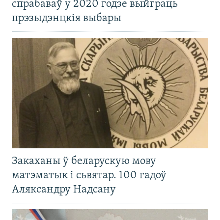
спрабаваў у 2020 годзе выйграць
прэзыдэнцкія выбары
Закаханы ў беларускую мову
матэматык і сьвятар. 100 гадоў
Аляксандру Надсану