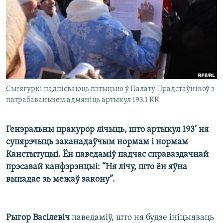
КУЛЬТУРА
МОВА
КАЛЯНДАР
НА ХВАЛЯХ СВАБОДЫ
Сьнягуркі падпісваюць пэтыцыю ў Палату Прадстаўнікоў з
патрабаваньнем адмяніць артыкул 193.1 КК
Генэральны пракурор лічыць, што артыкул 193’ ня
супярэчыць заканадаўчым нормам і нормам
Канстытуцыі. Ён паведаміў падчас справаздачнай
прэсавай канфэрэнцыі: “Ня лічу, што ён яўна
выпадае зь межаў закону”.
Рыгор Васілевіч
паведаміў, што ня будзе ініцыяваць