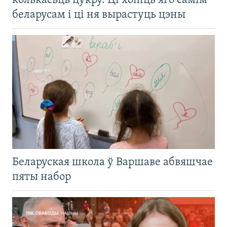
колькасьць цукру. Ці хопіць яго самім
беларусам і ці ня вырастуць цэны
Беларуская школа ў Варшаве абвяшчае
пяты набор