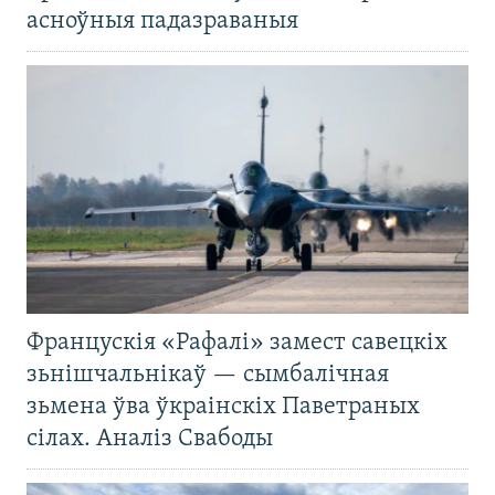
асноўныя падазраваныя
Францускія «Рафалі» замест савецкіх
зьнішчальнікаў — сымбалічная
зьмена ўва ўкраінскіх Паветраных
сілах. Аналіз Свабоды