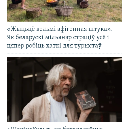
«Жыцьцё вельмі афігенная штука».
Як беларускі мільянэр страціў усё і
цяпер робіць хаткі для турыстаў