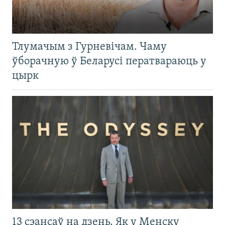
Тлумачым з Гурневічам. Чаму
ўборачную ў Беларусі ператвараюць у
цырк
13 сэансаў на дзень. Як у Менску