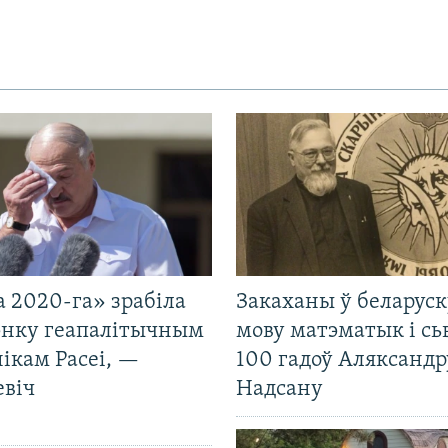
 2020-га» зрабіла
Закаханы ў беларус
нку геапалітычным
мову матэматык і сь
ікам Расеі, —
100 гадоў Аляксандр
евіч
Надсану