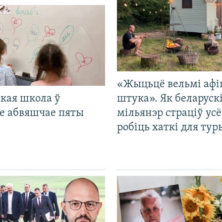
«Жыцьцё вельмі афі
кая школа ў
штука». Як беларуск
е абвяшчае пяты
мільянэр страціў усё
робіць хаткі для тур