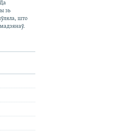
 Да
ы зь
яўляла, што
амадзянаў.