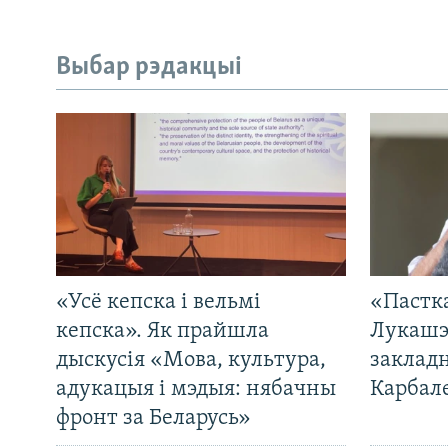
Выбар рэдакцыі
«Усё кепска і вельмі
«Пастка
кепска». Як прайшла
Лукашэ
дыскусія «Мова, культура,
закладн
адукацыя і мэдыя: нябачны
Карбал
фронт за Беларусь»