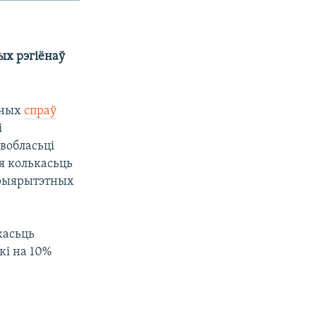
ых рэгіёнаў
жных
спраў
і
вобласьці
ая колькасьць
прыярытэтных
касьць
кі на 10%