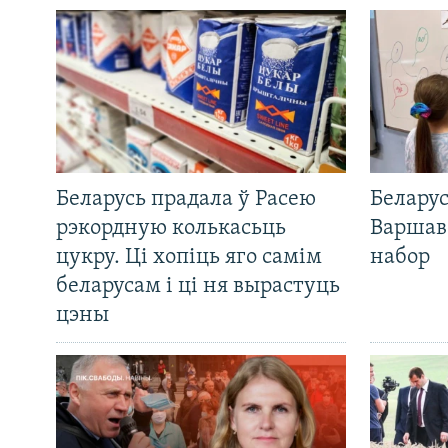
Беларусь прадала ў Расею
Беларус
рэкордную колькасьць
Варшав
цукру. Ці хопіць яго самім
набор
беларусам і ці ня вырастуць
цэны