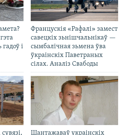
амета?
Францускія «Рафалі» замест
 гэта
савецкіх зьнішчальнікаў —
 гадоў і
сымбалічная зьмена ўва
ўкраінскіх Паветраных
сілах. Аналіз Свабоды
і сувязі,
Шантажаваў украінскіх