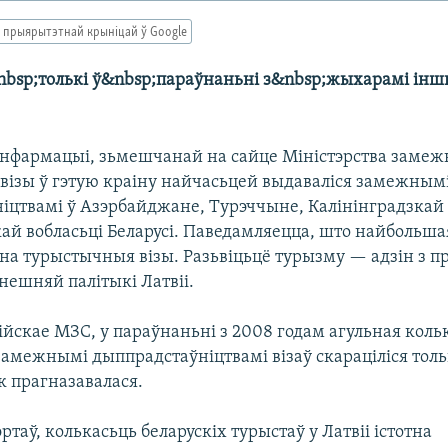
 прыярытэтнай крыніцай ў Google
sp;толькі ў&nbsp;параўнаньні з&nbsp;жыхарамі інш
 інфармацыі, зьмешчанай на сайце Міністэрства заме
ь візы ў гэтую краіну найчасьцей выдаваліся замежным
іцтвамі ў Азэрбайджане, Турэччыне, Калінінградзкай 
скай вобласьці Беларусі. Паведамляецца, што найбольш
 на турыстычныя візы. Разьвіцьцё турызму — адзін з 
нешняй палітыкі Латвіі.
ійскае МЗС, у параўнаньні з 2008 годам агульная коль
амежнымі дыппрадстаўніцтвамі візаў скараціліся толь
к прагназавалася.
ртаў, колькасьць беларускіх турыстаў у Латвіі істотна