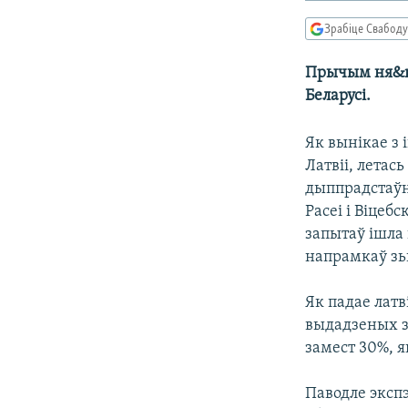
КАЛЯНДАР
НА ХВАЛЯХ СВАБОДЫ
Зрабіце Свабоду
Прычым ня&nb
Беларусі.
Як вынікае з
Латвіі, летас
дыппрадстаўн
Расеі і Віцеб
запытаў ішла
напрамкаў зь
Як падае латв
выдадзеных з
замест 30%, я
Паводле экспэ