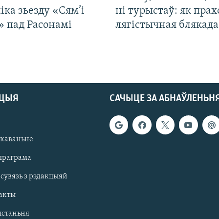
іка зьезду «Сям’і
ні турыстаў: як прах
» пад Расонамі
лягістычная блякад
АЦЫЯ
САЧЫЦЕ ЗА АБНАЎЛЕНЬН
якаваньне
праграма
 сувязь з рэдакцыяй
акты
ыстаньня