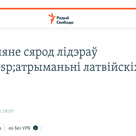
ляне сярод лідэраў
sp;атрыманьні латвійскі
, 19:07
а
Без VPN