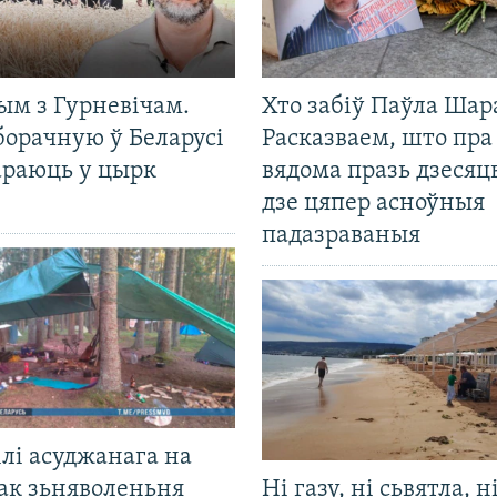
ым з Гурневічам.
Хто забіў Паўла Шар
борачную ў Беларусі
Расказваем, што пра
араюць у цырк
вядома празь дзесяць
дзе цяпер асноўныя
падазраваныя
лі асуджанага на
ак зьняволеньня
Ні газу, ні сьвятла, н