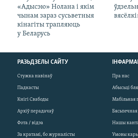
«Адысэю» Нолана і якім
ўдзельн
чынам зараз сусьветныя
вясёлкі
кінагіты трапляюць
у Беларусь
РАЗЬДЗЕЛЫ САЙТУ
ІНФАРМ
Стужка навінаў
Пра нас
Падкасты
Абысьці бл
Кнігі Свабоды
Мабільная 
Архіў перадачаў
Бясьпечная
Фота / відэа
Нашы кант
САЧЫЦЕ ЗА АБНАЎЛЕНЬНЯМІ
За кратамі, бо журналісты
Умовы кар