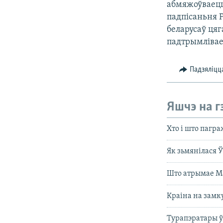
абмяжоўваецца
падпісаньня Р
беларусаў цяг
падтрымлівае 
Падзяліцц
Яшчэ на г
Хто і што пагра
Як зьмянілася 
Што атрымае Ма
Краіна на замк
Турапэратары 