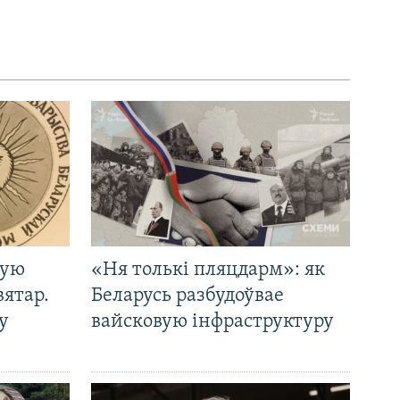
кую
«Ня толькі пляцдарм»: як
вятар.
Беларусь разбудоўвае
у
вайсковую інфраструктуру