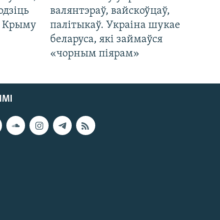
одзіць
валянтэраў, вайскоўцаў,
а Крыму
палітыкаў. Украіна шукае
беларуса, які займаўся
«чорным піярам»
ЯМІ