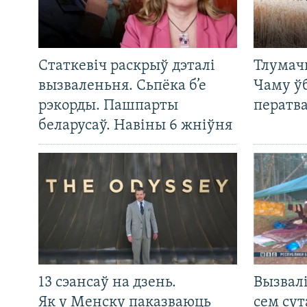
Статкевіч раскрыў дэталі
Тлумач
вызваленьня. Сьпёка б’е
Чаму ў
рэкорды. Пашпарты
ператв
беларусаў. Навіны 6 жніўня
13 сэансаў на дзень.
Вызвалі
Як у Менску паказваюць
сем сут