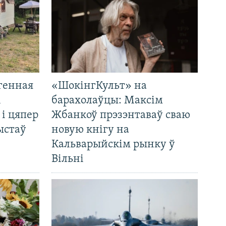
генная
«ШокінгКульт» на
і
барахолаўцы: Максім
 і цяпер
Жбанкоў прэзэнтаваў сваю
ыстаў
новую кнігу на
Кальварыйскім рынку ў
Вільні