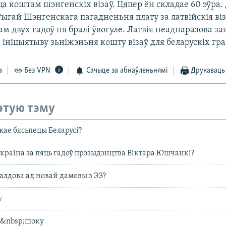
 коштам шэнгенскіх візаў. Цяпер ён складае 60 эўра.
ыгай Шэнгенскага пагадненьня плату за латвійскія віз
ам двух гадоў ня бралі ўвогуле. Латвія неаднаразова за
ініцыятыву зьніжэньня кошту візаў для беларускіх гр
а
Без VPN
Сачыце за абнаўленьнямі
Друкаваць
этую тэму
жае бясьпецы Беларусі?
Ўкраіна за пяць гадоў прэзыдэнцтва Віктара Юшчанкі?
лдова ад новай дамовы з ЭЗ?
у
ў&nbsp;шоку