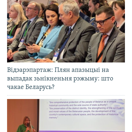
Відэарэпартаж: Плян апазыцыі на
выпадак зьнікненьня рэжыму: што
чакае Беларусь?