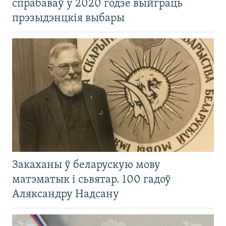
спрабаваў у 2020 годзе выйграць
прэзыдэнцкія выбары
Закаханы ў беларускую мову
матэматык і сьвятар. 100 гадоў
Аляксандру Надсану