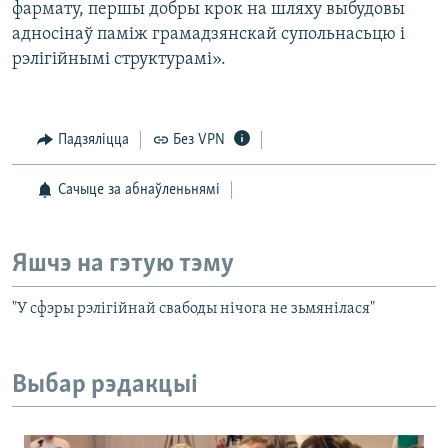
фармату, першы добры крок на шляху выбудовы
адносінаў паміж грамадзянскай супольнасьцю і
рэлігійнымі структурамі».
Падзяліцца
Без VPN
Сачыце за абнаўленьнямі
Яшчэ на гэтую тэму
"У сфэры рэлігійнай свабоды нічога не зьмянілася"
Выбар рэдакцыі