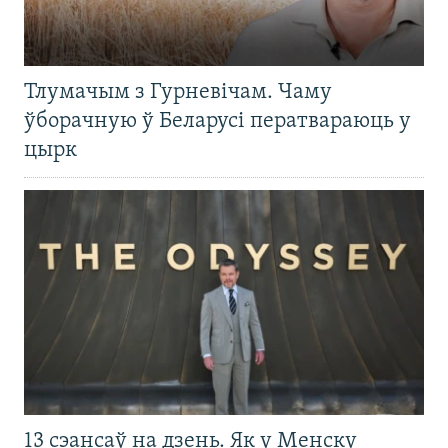
Тлумачым з Гурневічам. Чаму
ўборачную ў Беларусі ператвараюць у
цырк
13 сэансаў на дзень. Як у Менску