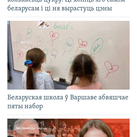
беларусам і ці ня вырастуць цэны
Беларуская школа ў Варшаве абвяшчае
пяты набор