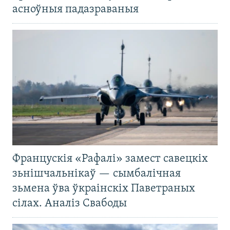
асноўныя падазраваныя
Францускія «Рафалі» замест савецкіх
зьнішчальнікаў — сымбалічная
зьмена ўва ўкраінскіх Паветраных
сілах. Аналіз Свабоды