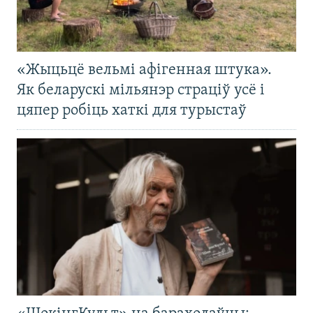
«Жыцьцё вельмі афігенная штука».
Як беларускі мільянэр страціў усё і
цяпер робіць хаткі для турыстаў