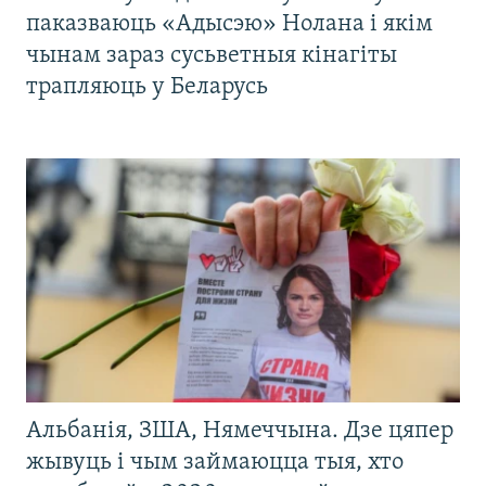
паказваюць «Адысэю» Нолана і якім
чынам зараз сусьветныя кінагіты
трапляюць у Беларусь
Альбанія, ЗША, Нямеччына. Дзе цяпер
жывуць і чым займаюцца тыя, хто