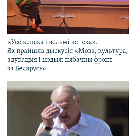
«Усё кепска і вельмі кепска».
Як прайшла дыскусія «Мова, культура,
адукацыя і мэдыя: нябачны фронт
за Беларусь»