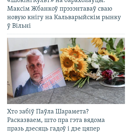
«ШокінгКульт» на барахолаўцы:
Максім Жбанкоў прэзэнтаваў сваю
новую кнігу на Кальварыйскім рынку
ў Вільні
Хто забіў Паўла Шарамета?
Расказваем, што пра гэта вядома
празь дзесяць гадоў і дзе цяпер