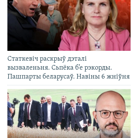
Статкевіч раскрыў дэталі
вызваленьня. Сьпёка б’е рэкорды.
Пашпарты беларусаў. Навіны 6 жніўня