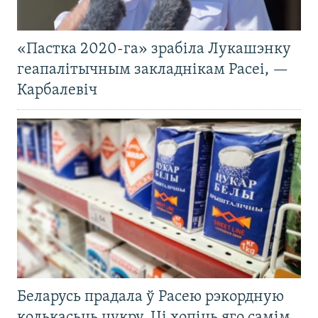
«Пастка 2020-га» зрабіла Лукашэнку
геапалітычным закладнікам Расеі, —
Карбалевіч
Беларусь прадала ў Расею рэкордную
колькасьць цукру. Ці хопіць яго самім