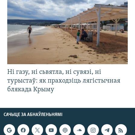
Ні газу, ні сьвятла, ні сувязі, ні
турыстаў: як праходзіць лягістычная
блякада Крыму
САЧЫЦЕ ЗА АБНАЎЛЕНЬНЯМІ