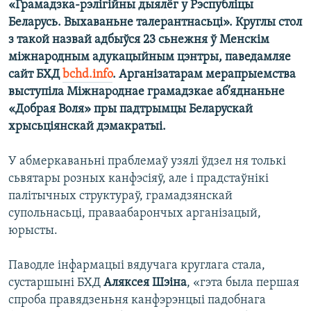
«Грамадзка-рэлігійны дыялёг у Рэспубліцы
КУЛЬТУРА
МОВА
Беларусь. Выхаваньне талерантнасьці». Круглы стол
КАЛЯНДАР
НА ХВАЛЯХ СВАБОДЫ
з такой назвай адбыўся 23 сьнежня ў Менскім
міжнародным адукацыйным цэнтры, паведамляе
сайт БХД
bchd.info
. Арганізатарам мерапрыемства
выступіла Міжнароднае грамадзкае аб’яднаньне
«Добрая Воля» пры падтрымцы Беларускай
хрысьціянскай дэмакратыі.
У абмеркаваньні праблемаў узялі ўдзел ня толькі
сьвятары розных канфэсіяў, але і прадстаўнікі
палітычных структураў, грамадзянскай
супольнасьці, праваабарончых арганізацый,
юрысты.
Паводле інфармацыі вядучага круглага стала,
сустаршыні БХД
Аляксея Шэіна
, «гэта была першая
спроба правядзеньня канфэрэнцыі падобнага