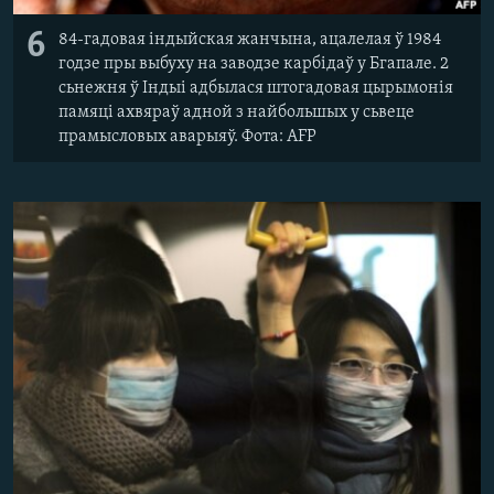
6
84-гадовая індыйская жанчына, ацалелая ў 1984
годзе пры выбуху на заводзе карбідаў у Бгапале. 2
сьнежня ў Індыі адбылася штогадовая цырымонія
памяці ахвяраў адной з найбольшых у сьвеце
прамысловых аварыяў. Фота: AFP