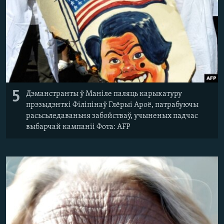
5
Дэманстранты ў Маніле паляць карыкатуру
прэзыдэнткі Філіпінаў Глёрыі Ароё, патрабуючы
расьсьледаваньня забойстваў, учыненых падчас
выбарчай кампаніі Фота: AFP