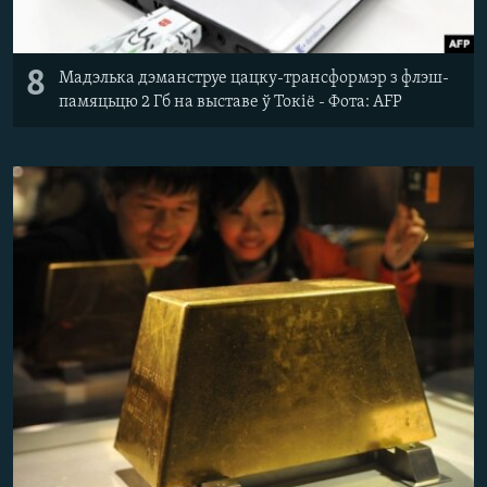
8
Мадэлька дэманструе цацку-трансформэр з флэш-
памяцьцю 2 Гб на выставе ў Токіё - Фота: AFP