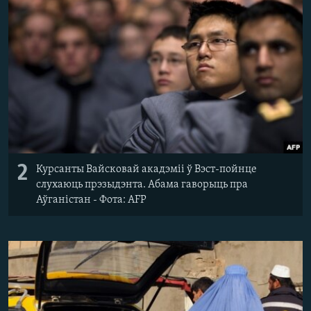
2
Курсанты Вайсковай акадэміі ў Вэст-пойнце
слухаюць прэзыдэнта. Абама гаворыць пра
Аўганістан - Фота: AFP