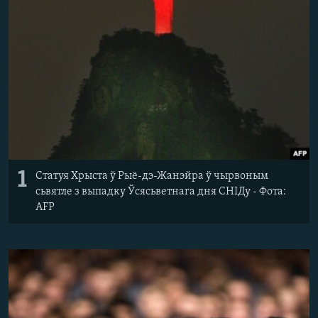
КУЛЬТУРА
МОВА
КАЛЯНДАР
НА ХВАЛЯХ СВАБОДЫ
1
Статуя Хрыста ў Рыё-дэ-Жанэйра ў чырвоным
сьвятле з выпадку Ўсясьветнага дня СНІДу - Фота:
AFP