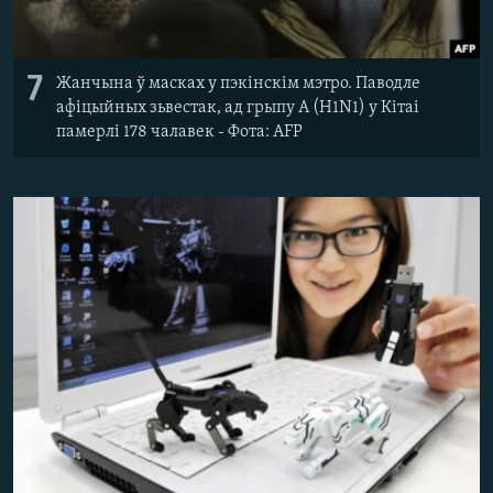
7
Жанчына ў масках у пэкінскім мэтро. Паводле
афіцыйных зьвестак, ад грыпу A (H1N1) у Кітаі
памерлі 178 чалавек - Фота: AFP