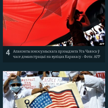
4
Апанэнты вэнэсуэльскага прэзыдэнта Уга Чавэса ў
часе дэманстрацыі на вуліцах Каракасу - Фота: AFP