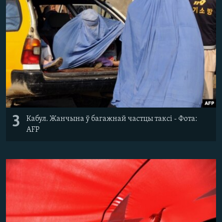
3
Кабул. Жанчына ў багажнай частцы таксі - Фота:
AFP