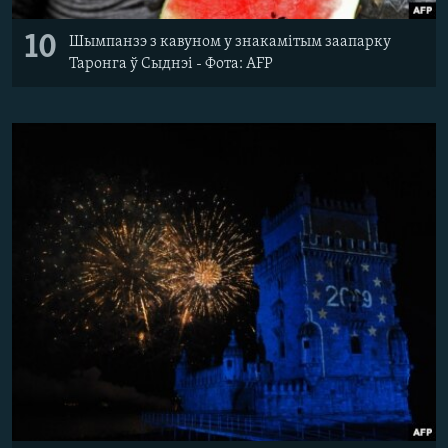
10
Шымпанзэ з кавуном у знакамітым заапарку
Таронга ў Сыднэі - Фота: AFP