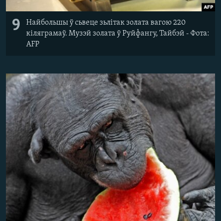
9
Найбольшы ў сьвеце зьлітак золата вагою 220
кіляграмаў. Музэй золата ў Руйфангу, Тайбэй - Фота:
AFP