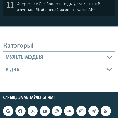
11
Фаервэрк у Лісабоне з нагоды ўступленьня ў
дзеяньне Лісабонскай дамовы - Фота: AFP
Катэгорыі
МУЛЬТЫМЭДЫЯ
ВІДЭА
САЧЫЦЕ ЗА АБНАЎЛЕНЬНЯМІ