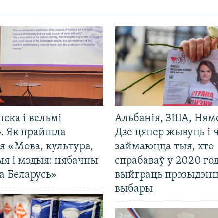
пска і вельмі
Альбанія, ЗША, Ням
». Як прайшла
Дзе цяпер жывуць і
я «Мова, культура,
займаюцца тыя, хто
ыя і мэдыя: нябачны
спрабаваў у 2020 го
а Беларусь»
выйграць прэзыдэнц
выбары