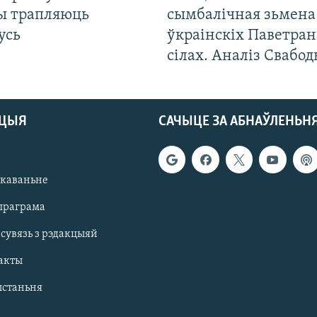
ты трапляюць
сымбалічная зьмена
усь
ўкраінскіх Паветра
сілах. Аналіз Свабо
АЦЫЯ
САЧЫЦЕ ЗА АБНАЎЛЕНЬН
якаваньне
праграма
 сувязь з рэдакцыяй
акты
ыстаньня