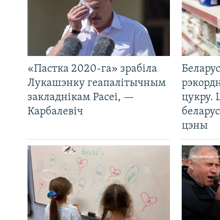
«Пастка 2020-га» зрабіла
Беларус
Лукашэнку геапалітычным
рэкорд
закладнікам Расеі, —
цукру. 
Карбалевіч
беларус
цэны