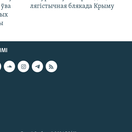
 ўва
лягістычная блякада Крыму
ных
ды
ЯМІ