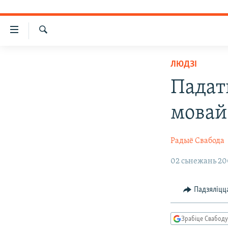
Лінкі
ўнівэрсальнага
Шукаць
доступу
НАВІНЫ
ЛЮДЗІ
Перайсьці
ТОЛЬКІ НА СВАБОДЗЕ
УСЕ НАВІНЫ
Падат
да
СУВЯЗЬ
галоўнага
ВІДЭА І ФОТА
ТЭСТЫ
мовай
зьместу
ПАДПІСАЦЦА
ЛЮДЗІ
БЛОГІ
АБЫСЬЦІ БЛЯКАВАНЬНЕ
Перайсьці
ПАЛІТЫКА
ГІСТОРЫЯ НА СВАБОДЗЕ
ПАДЗЯЛІЦЦА ІНФАРМАЦЫЯЙ
RSS
да
Радыё Свабода
галоўнай
ЭКАНОМІКА
ПАДКАСТЫ
ПАДКАСТЫ
навігацыі
02 сьнежань 200
ВАЙНА
КНІГІ
FACEBOOK
Перайсьці
да
БЕЛАРУСЫ НА ВАЙНЕ
АЎДЫЁКНІГІ
TWITTER
Падзяліцц
пошуку
ПАЛІТВЯЗЬНІ
PREMIUM
Зрабіце Свабоду
КУЛЬТУРА
МОВА