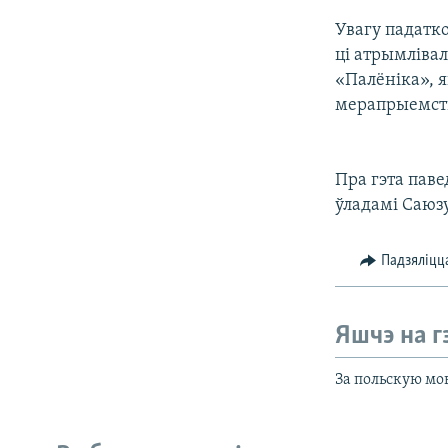
КАЛЯНДАР
НА ХВАЛЯХ СВАБОДЫ
Увагу падатко
ці атрымлівал
«Палёніка», я
мерапрыемства
Пра гэта пав
ўладамі Саюз
Падзяліцц
Яшчэ на г
За польскую мо