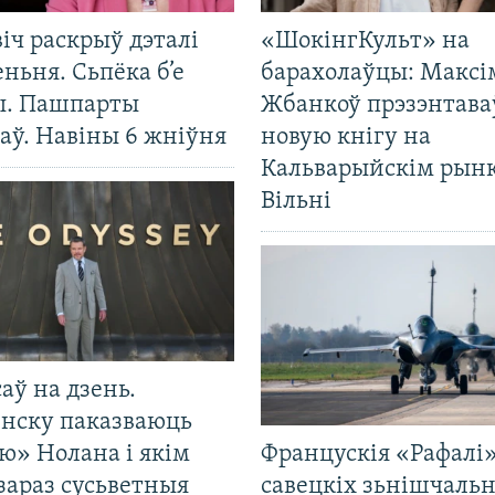
іч раскрыў дэталі
«ШокінгКульт» на
ньня. Сьпёка б’е
барахолаўцы: Максі
ы. Пашпарты
Жбанкоў прэзэнтава
аў. Навіны 6 жніўня
новую кнігу на
Кальварыйскім рынк
Вільні
саў на дзень.
енску паказваюць
ю» Нолана і якім
Францускія «Рафалі»
зараз сусьветныя
савецкіх зьнішчаль