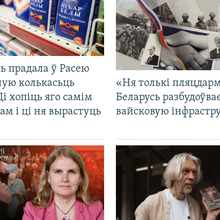
ь прадала ў Расею
ную колькасьць
«Ня толькі пляцдарм
Ці хопіць яго самім
Беларусь разбудоўва
ам і ці ня вырастуць
вайсковую інфрастр