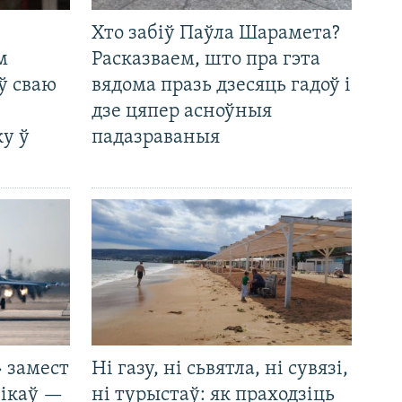
Хто забіў Паўла Шарамета?
м
Расказваем, што пра гэта
ў сваю
вядома празь дзесяць гадоў і
дзе цяпер асноўныя
у ў
падазраваныя
 замест
Ні газу, ні сьвятла, ні сувязі,
нікаў —
ні турыстаў: як праходзіць