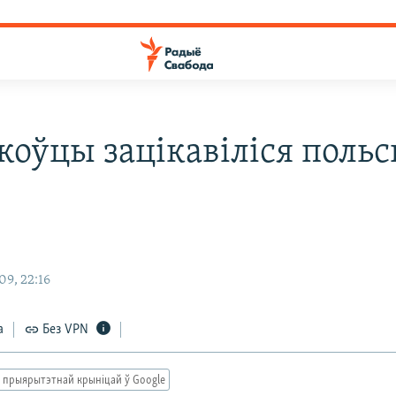
коўцы зацікавіліся поль
9, 22:16
а
Без VPN
 прыярытэтнай крыніцай ў Google