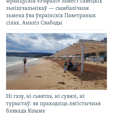
Францускія «Рафалі» замест савецкіх
зьнішчальнікаў — сымбалічная
зьмена ўва ўкраінскіх Паветраных
сілах. Аналіз Свабоды
Ні газу, ні сьвятла, ні сувязі, ні
турыстаў: як праходзіць лягістычная
блякада Крыму