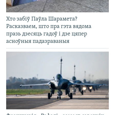
Хто забіў Паўла Шарамета?
Расказваем, што пра гэта вядома
празь дзесяць гадоў і дзе цяпер
асноўныя падазраваныя