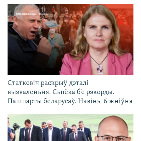
Статкевіч раскрыў дэталі
вызваленьня. Сьпёка б’е рэкорды.
Пашпарты беларусаў. Навіны 6 жніўня