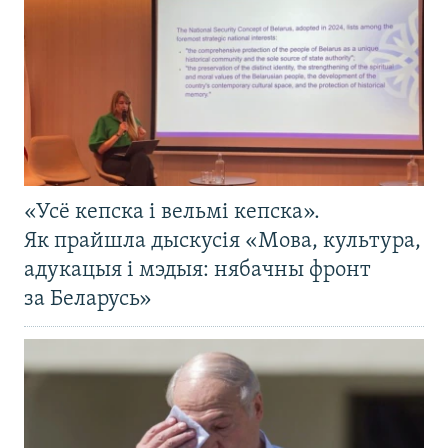
«Усё кепска і вельмі кепска».
Як прайшла дыскусія «Мова, культура,
адукацыя і мэдыя: нябачны фронт
за Беларусь»