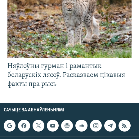
Няўлоўны гурман і рамантык
беларускіх лясоў. Расказваем цікавыя
факты пра рысь
САЧЫЦЕ ЗА АБНАЎЛЕНЬНЯМІ