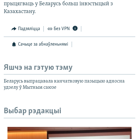
прыцягваць у Беларусь больш інвэстыцый з
Казахастану.
Падзяліцца
Без VPN
Сачыце за абнаўленьнямі
Яшчэ на гэтую тэму
Беларусь выпрацавала канчатковую пазыцыю адносна
удзелу ў Мытным саюзе
Выбар рэдакцыі