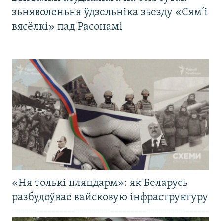
зьняволеньня ўдзельніка зьезду «Сям’і
вясёлкі» пад Расонамі
«Ня толькі пляцдарм»: як Беларусь
разбудоўвае вайсковую інфраструктуру