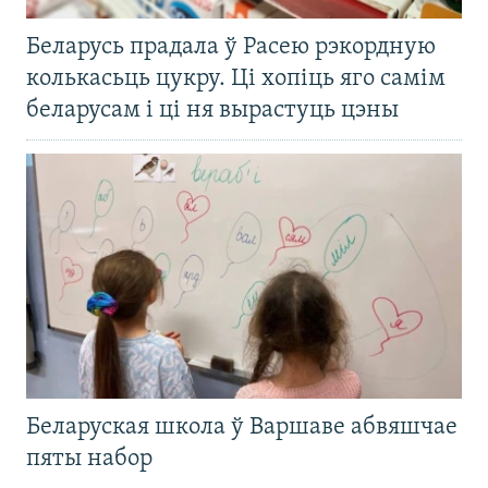
Беларусь прадала ў Расею рэкордную
колькасьць цукру. Ці хопіць яго самім
беларусам і ці ня вырастуць цэны
Беларуская школа ў Варшаве абвяшчае
пяты набор