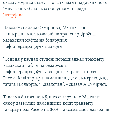
сказаў журналістам, што гэты візыт надасьць новы
імпульс двухбаковым стасункам, перадае
Інтэрфакс.
Паводле спадара Сьмірнова, Мытны саюз
пашырыць магчымасьці па транспарціроўцы
казахскай нафты на беларускія
нафтаперапрацоўчыя заводы.
"Сёньня ў пэўнай ступені перашкаджае транзыту
казахскай нафты на беларускія
нафтаперапрацоўчыя заводы яе транзыт праз
Расею. Калі тарыфы паменшацца, то выйграюць ад
гэтага і Беларусь, і Казахстан", - сказаў А.Сьмірноў.
Таксама ён адзначыў, што стварэньне Мытнага
саюзу дазволіць паменшыць кошт транзыту
тавараў праз Расею на 30%. Таксама саюз дазволіць