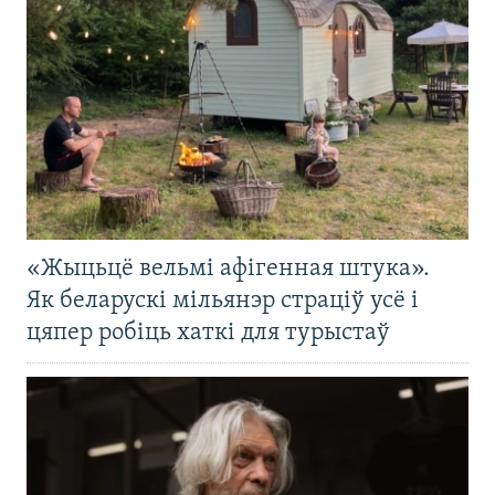
«Жыцьцё вельмі афігенная штука».
Як беларускі мільянэр страціў усё і
цяпер робіць хаткі для турыстаў