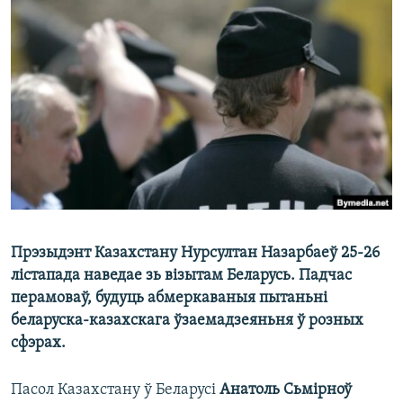
КУЛЬТУРА
МОВА
КАЛЯНДАР
НА ХВАЛЯХ СВАБОДЫ
Прэзыдэнт Казахстану Нурсултан Назарбаеў 25-26
лістапада наведае зь візытам Беларусь. Падчас
перамоваў, будуць абмеркаваныя пытаньні
беларуска-казахскага ўзаемадзеяньня ў розных
сфэрах.
Пасол Казахстану ў Беларусі
Анатоль Сьмірноў