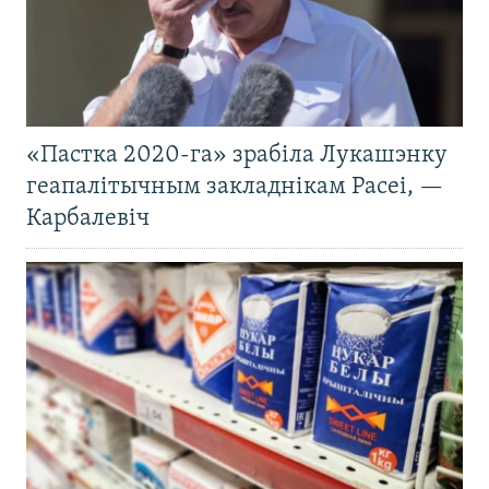
«Пастка 2020-га» зрабіла Лукашэнку
геапалітычным закладнікам Расеі, —
Карбалевіч