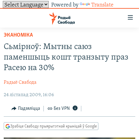
Powered by
Translate
Лінкі
ўнівэрсальнага
доступу
ЭКАНОМІКА
НАВІНЫ
Перайсьці
Сьмірноў: Мытны саюз
да
ТОЛЬКІ НА СВАБОДЗЕ
УСЕ НАВІНЫ
паменшыць кошт транзыту праз
галоўнага
СУВЯЗЬ
ВІДЭА І ФОТА
ТЭСТЫ
зьместу
Расею на 30%
Перайсьці
ПАДПІСАЦЦА
ЛЮДЗІ
БЛОГІ
АБЫСЬЦІ БЛЯКАВАНЬНЕ
да
Радыё Свабода
ПАЛІТЫКА
ГІСТОРЫЯ НА СВАБОДЗЕ
ПАДЗЯЛІЦЦА ІНФАРМАЦЫЯЙ
RSS
галоўнай
САЧЫЦЕ ЗА АБНАЎЛЕНЬНЯМІ
24 лістапад 2009, 16:06
навігацыі
ЭКАНОМІКА
ПАДКАСТЫ
ПАДКАСТЫ
Перайсьці
ВАЙНА
КНІГІ
FACEBOOK
Падзяліцца
Без VPN
да
БЕЛАРУСЫ НА ВАЙНЕ
АЎДЫЁКНІГІ
TWITTER
пошуку
Зрабіце Свабоду прыярытэтнай крыніцай ў Google
ПАЛІТВЯЗЬНІ
PREMIUM
Усе сайты РС/РСЭ