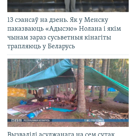
13 сэансаў на дзень. Як у Менску
паказваюць «Адысэю» Нолана і якім
чынам зараз сусьветныя кінагіты
трапляюць у Беларусь
Вызвалілі асуджанага на сем сутак