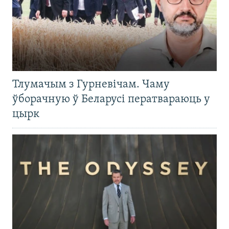
Тлумачым з Гурневічам. Чаму
ўборачную ў Беларусі ператвараюць у
цырк