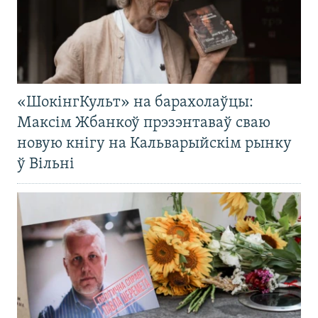
«ШокінгКульт» на барахолаўцы:
Максім Жбанкоў прэзэнтаваў сваю
новую кнігу на Кальварыйскім рынку
ў Вільні