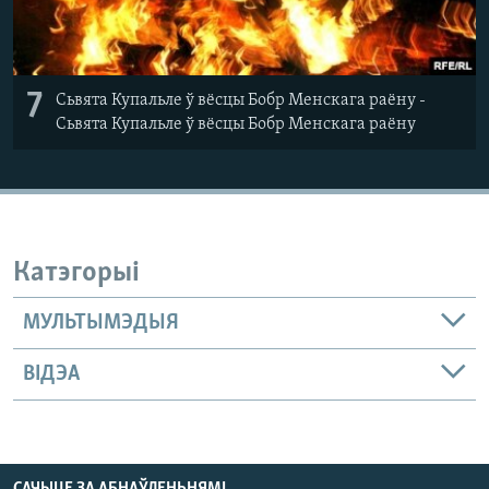
7
Сьвята Купальле ў вёсцы Бобр Менскага раёну -
Сьвята Купальле ў вёсцы Бобр Менскага раёну
Катэгорыі
МУЛЬТЫМЭДЫЯ
ВІДЭА
САЧЫЦЕ ЗА АБНАЎЛЕНЬНЯМІ