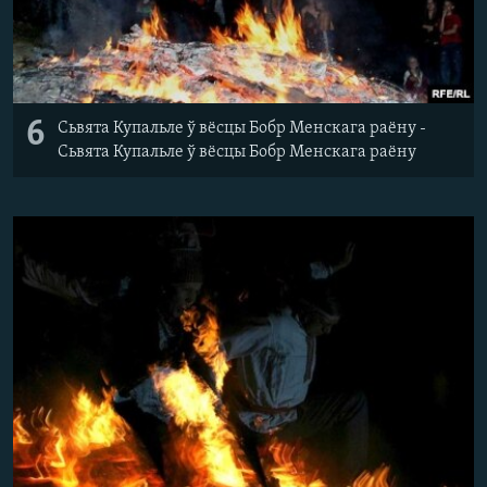
6
Сьвята Купальле ў вёсцы Бобр Менскага раёну -
Сьвята Купальле ў вёсцы Бобр Менскага раёну