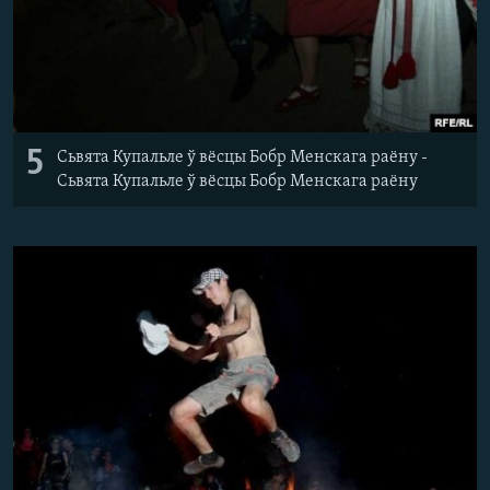
5
Сьвята Купальле ў вёсцы Бобр Менскага раёну -
Сьвята Купальле ў вёсцы Бобр Менскага раёну