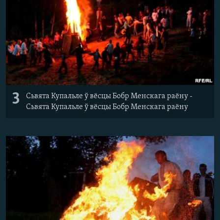
3
Сьвята Купальле ў вёсцы Бобр Менскага раёну -
Сьвята Купальле ў вёсцы Бобр Менскага раёну