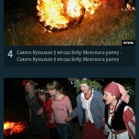
4
Сьвята Купальле ў вёсцы Бобр Менскага раёну -
Сьвята Купальле ў вёсцы Бобр Менскага раёну