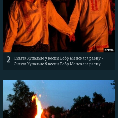
2
Сьвята Купальле ў вёсцы Бобр Менскага раёну -
Сьвята Купальле ў вёсцы Бобр Менскага раёну