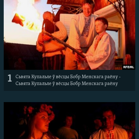
КУЛЬТУРА
МОВА
КАЛЯНДАР
НА ХВАЛЯХ СВАБОДЫ
1
Сьвята Купальле ў вёсцы Бобр Менскага раёну -
Сьвята Купальле ў вёсцы Бобр Менскага раёну