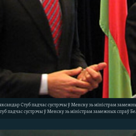
ксандар Стуб падчас сустрэчы ў Менску зь міністрам замежн
туб падчас сустрэчы ў Менску зь міністрам замежных спраў 