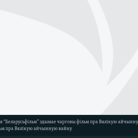
я “Беларусьфільм” здымае чарговы фільм пра Вялікую айчынну
льм пра Вялікую айчынную вайну