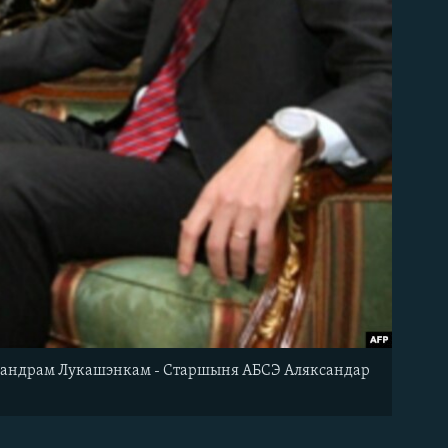
яксандрам Лукашэнкам - Старшыня АБСЭ Аляксандар