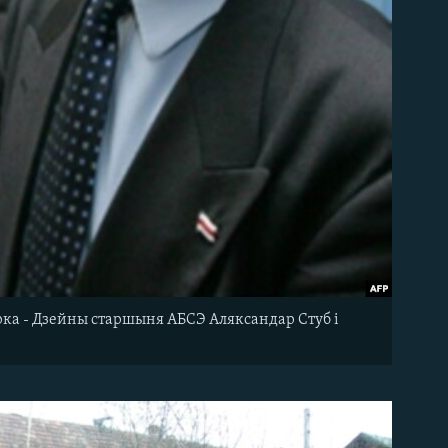
ка - Дзейны старшыня АБСЭ Аляксандар Стуб і