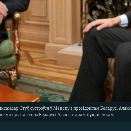
ксандар Стуб сустрэўся ў Менску з прэзідэнтам Беларусі Ал
енску з прэзідэнтам Беларусі Аляксандрам Лукашэнкам