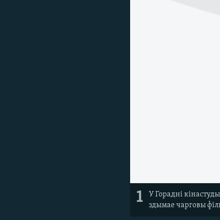
КАЛЯНДАР
НА ХВАЛЯХ СВАБОДЫ
1
У Горадні кінастуды
здымае чарговы фі