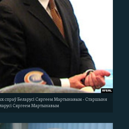
ых спраў Беларусі Сяргеем Мартынавым - Старшыня
Беларусі Сяргеем Мартынавым