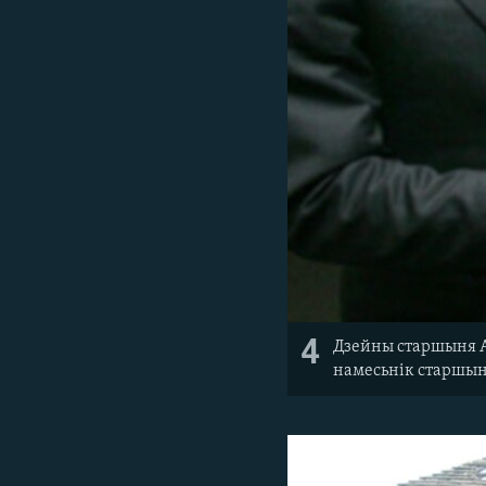
4
Дзейны старшыня А
намесьнік старшын