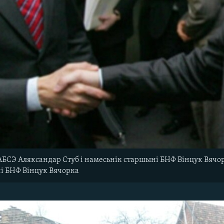
БСЭ Аляксандар Стуб і намесьнік старшыні БНФ Вінцук Вячор
і БНФ Вінцук Вячорка