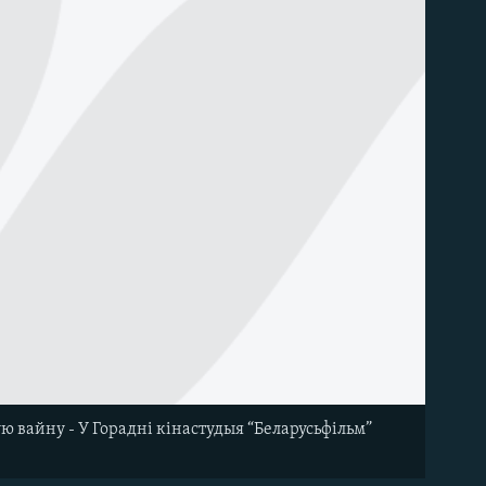
ю вайну - У Горадні кінастудыя “Беларусьфільм”