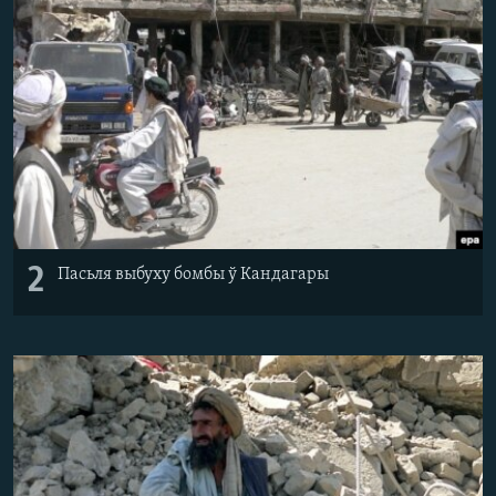
2
Пасьля выбуху бомбы ў Кандагары