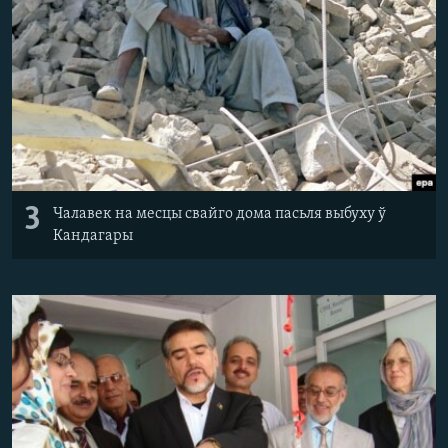
3
Чалавек на месцы свайго дома пасьля выбуху ў
Кандагары