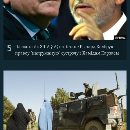
5
Пасланьнік ЗША ў Аўганістане Рычард Холбрук
правёў "напружаную" сустрэчу з Хамідам Карзаем