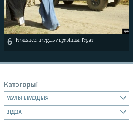
6
Італьянскі патруль у правінцыі Герат
Катэгорыі
МУЛЬТЫМЭДЫЯ
ВІДЭА