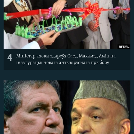
4
Міністар аховы здароўя Саед Махамэд Амін на
інаўгурацыі новага антывіруснага прыбору