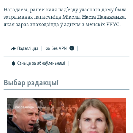
Нагадаем, раней каля пад’езду ўласнага дому была
затрыманая паплечніца Міколы
Наста Палажанка
,
якая зараз знаходзіцца ў адным з менскіх РУУС.
Падзяліцца
Без VPN
Сачыце за абнаўленьнямі
Выбар рэдакцыі