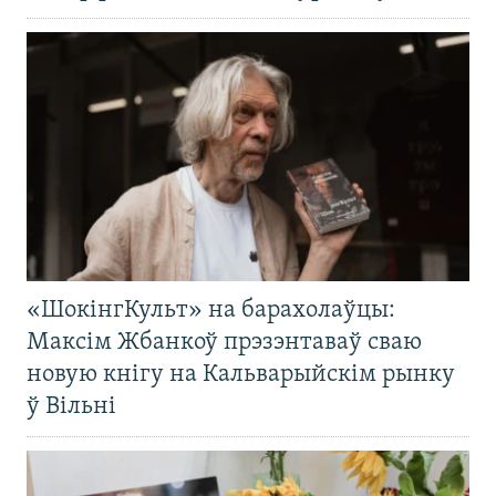
«ШокінгКульт» на барахолаўцы:
Максім Жбанкоў прэзэнтаваў сваю
новую кнігу на Кальварыйскім рынку
ў Вільні