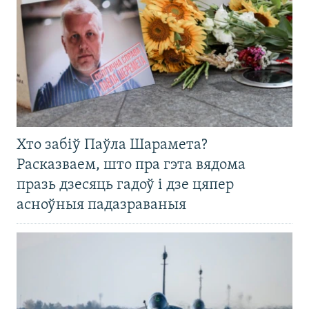
Хто забіў Паўла Шарамета?
Расказваем, што пра гэта вядома
празь дзесяць гадоў і дзе цяпер
асноўныя падазраваныя