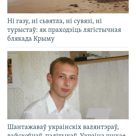
Ні газу, ні сьвятла, ні сувязі, ні
турыстаў: як праходзіць лягістычная
блякада Крыму
Шантажаваў украінскіх валянтэраў,