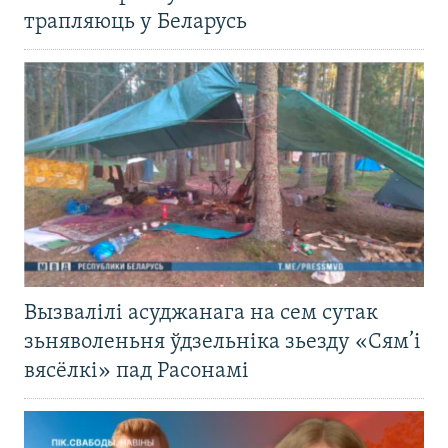
трапляюць у Беларусь
Вызвалілі асуджанага на сем сутак
зьняволеньня ўдзельніка зьезду «Сям’і
вясёлкі» пад Расонамі