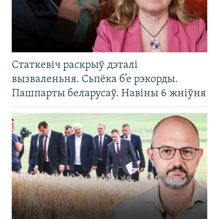
Статкевіч раскрыў дэталі
вызваленьня. Сьпёка б’е рэкорды.
Пашпарты беларусаў. Навіны 6 жніўня