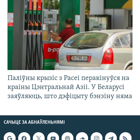
Паліўны крызіс з Расеі перакінуўся на
краіны Цэнтральнай Азіі. У Беларусі
заяўляюць, што дэфіцыту бэнзіну няма
САЧЫЦЕ ЗА АБНАЎЛЕНЬНЯМІ