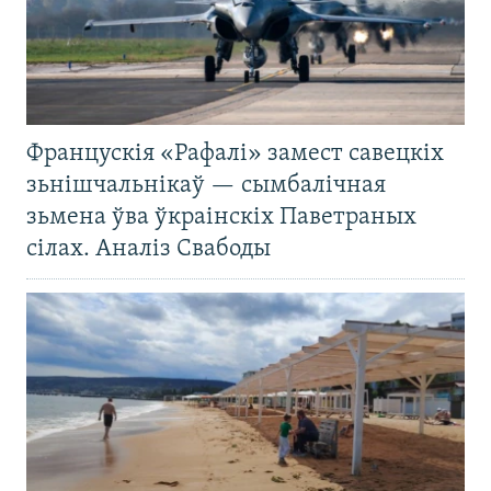
Францускія «Рафалі» замест савецкіх
зьнішчальнікаў — сымбалічная
зьмена ўва ўкраінскіх Паветраных
сілах. Аналіз Свабоды