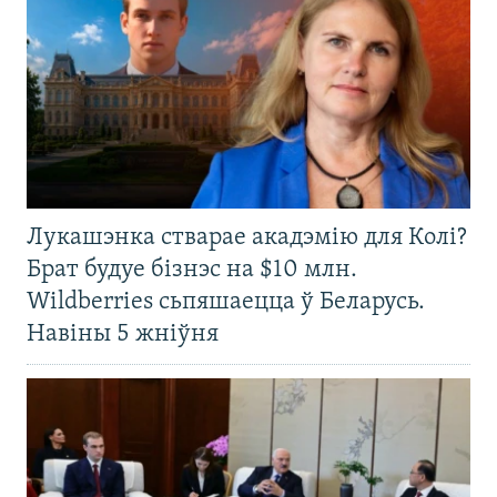
Лукашэнка стварае акадэмію для Колі?
Брат будуе бізнэс на $10 млн.
Wildberries сьпяшаецца ў Беларусь.
Навіны 5 жніўня