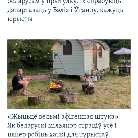
беларусам у прытулку. Іх спрабуюць
дэпартаваць у Бэліз і Ўганду, кажуць
юрысты
«Жыцьцё вельмі афігенная штука».
Як беларускі мільянэр страціў усё і
цяпер робіць хаткі для турыстаў