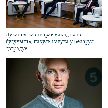
Лукашэнка стварае «акадэмію
будучыні», пакуль навука ў Беларусі
дэградуе