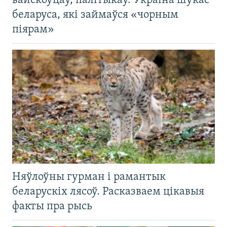
вайскоўцаў, палітыкаў. Украіна шукае
беларуса, які займаўся «чорным
піярам»
Няўлоўны гурман і рамантык
беларускіх лясоў. Расказваем цікавыя
факты пра рысь