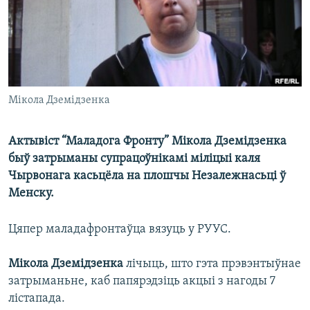
КУЛЬТУРА
МОВА
КАЛЯНДАР
НА ХВАЛЯХ СВАБОДЫ
Мікола Дземідзенка
Актывіст “Маладога Фронту” Мікола Дземідзенка
быў затрыманы супрацоўнікамі міліцыі каля
Чырвонага касьцёла на плошчы Незалежнасьці ў
Менску.
Цяпер маладафронтаўца вязуць у РУУС.
Мікола Дземідзенка
лічыць, што гэта прэвэнтыўнае
затрыманьне, каб папярэдзіць акцыі з нагоды 7
лістапада.