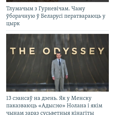
Тлумачым з Гурневічам. Чаму
ўборачную ў Беларусі ператвараюць у
цырк
13 сэансаў на дзень. Як у Менску
паказваюць «Адысэю» Нолана і якім
чынам зараз сусьветныя кінагіты