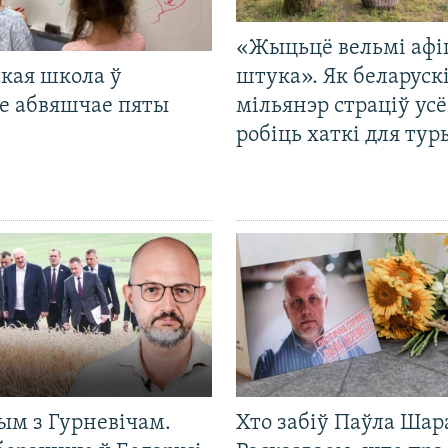
«Жыцьцё вельмі афі
кая школа ў
штука». Як беларуск
е абвяшчае пяты
мільянэр страціў усё
робіць хаткі для тур
ым з Гурневічам.
Хто забіў Паўла Шар