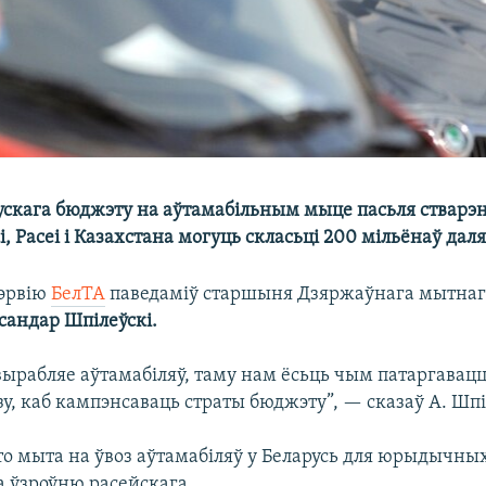
ускага бюджэту на аўтамабільным мыце пасьля ствар
і, Расеі і Казахстана могуць скласьці 200 мільёнаў даля
тэрвію
БелТА
паведаміў старшыня Дзяржаўнага мытнага
сандар Шпілеўскі.
вырабляе аўтамабіляў, таму нам ёсьць чым патаргавац
, каб кампэнсаваць страты бюджэту”, — сказаў А. Шпі
то мыта на ўвоз аўтамабіляў у Беларусь для юрыдычных
 ўзроўню расейскага.