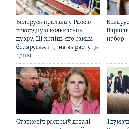
Беларусь прадала ў Расею
Беларус
рэкордную колькасьць
Варшав
цукру. Ці хопіць яго самім
набор
беларусам і ці ня вырастуць
цэны
Статкевіч раскрыў дэталі
Тлумач