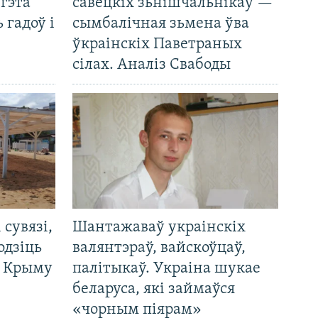
 гэта
савецкіх зьнішчальнікаў —
 гадоў і
сымбалічная зьмена ўва
ўкраінскіх Паветраных
сілах. Аналіз Свабоды
і сувязі,
Шантажаваў украінскіх
одзіць
валянтэраў, вайскоўцаў,
а Крыму
палітыкаў. Украіна шукае
беларуса, які займаўся
«чорным піярам»