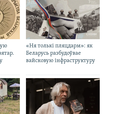
кую
«Ня толькі пляцдарм»: як
вятар.
Беларусь разбудоўвае
у
вайсковую інфраструктуру