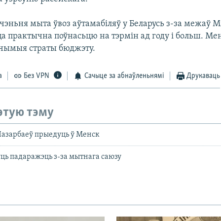
ічэньня мыта ўвоз аўтамабіляў у Беларусь з-за межаў 
а практычна поўнасьцю на тэрмін ад году і больш. Мен
чымыя страты бюджэту.
а
Без VPN
Сачыце за абнаўленьнямі
Друкаваць
этую тэму
Назарбаеў прыедуць ў Менск
уць падаражэць з-за мытнага саюзу