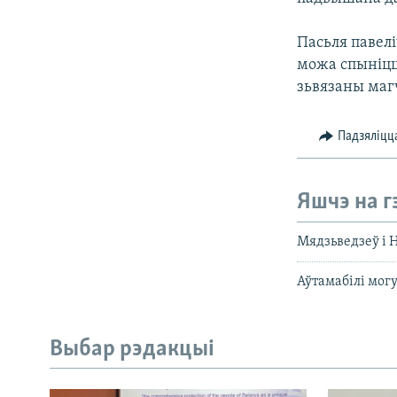
Пасьля павел
можа спыніцц
зьвязаны маг
Падзяліцц
Яшчэ на г
Мядзьведзеў і 
Аўтамабілі мог
Выбар рэдакцыі