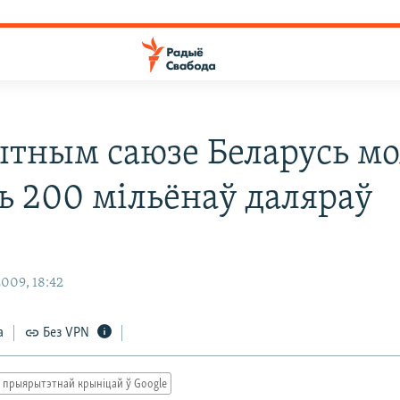
тным саюзе Беларусь м
ць 200 мільёнаў даляраў
009, 18:42
а
Без VPN
 прыярытэтнай крыніцай ў Google