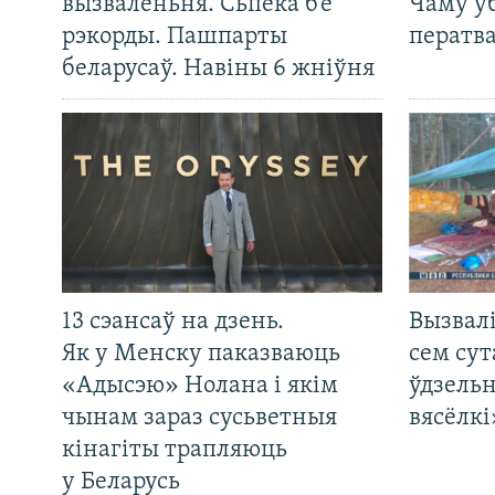
вызваленьня. Сьпёка б’е
Чаму ў
рэкорды. Пашпарты
ператв
беларусаў. Навіны 6 жніўня
13 сэансаў на дзень.
Вызвалі
Як у Менску паказваюць
сем сут
«Адысэю» Нолана і якім
ўдзельн
чынам зараз сусьветныя
вясёлкі
кінагіты трапляюць
у Беларусь