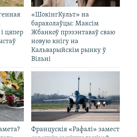
генная
«ШокінгКульт» на
і
барахолаўцы: Максім
 і цяпер
Жбанкоў прэзэнтаваў сваю
ыстаў
новую кнігу на
Кальварыйскім рынку ў
Вільні
амета?
Францускія «Рафалі» замест