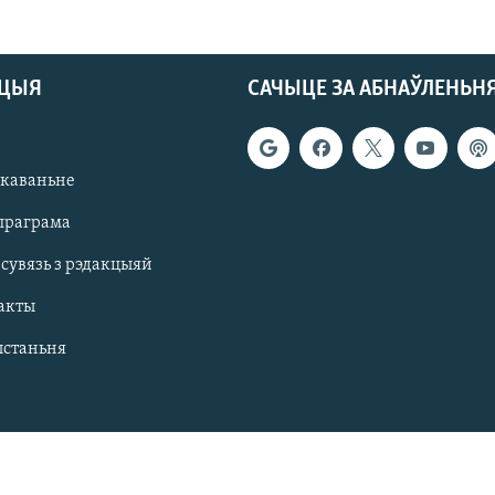
АЦЫЯ
САЧЫЦЕ ЗА АБНАЎЛЕНЬН
якаваньне
праграма
 сувязь з рэдакцыяй
акты
ыстаньня