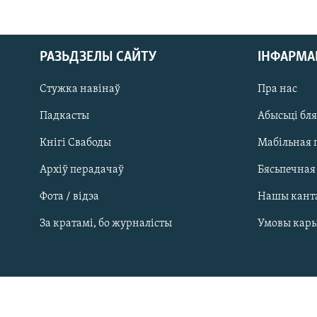
РАЗЬДЗЕЛЫ САЙТУ
ІНФАРМ
Стужка навінаў
Пра нас
Падкасты
Абысьці бл
Кнігі Свабоды
Мабільная 
Архіў перадачаў
Бясьпечная
Фота / відэа
Нашы кант
САЧЫЦЕ ЗА АБНАЎЛЕНЬНЯМІ
За кратамі, бо журналісты
Умовы кар