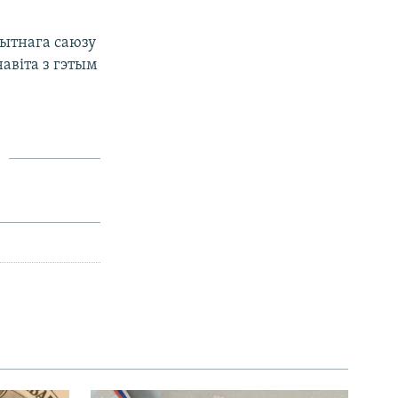
Мытнага саюзу
авіта з гэтым