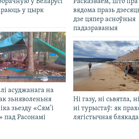
борачную ў Беларусі
Расказваем, што пра
араюць у цырк
вядома празь дзесяць
дзе цяпер асноўныя
падазраваныя
лі асуджанага на
ак зьняволеньня
Ні газу, ні сьвятла, н
іка зьезду «Сям’і
ні турыстаў: як прах
» пад Расонамі
лягістычная блякад