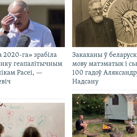
 2020-га» зрабіла
Закаханы ў беларус
нку геапалітычным
мову матэматык і сь
ікам Расеі, —
100 гадоў Аляксандр
евіч
Надсану