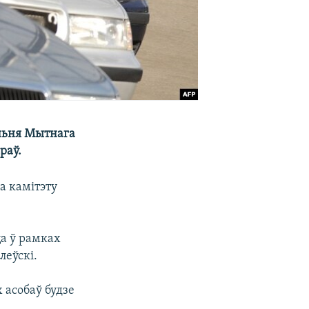
эньня Мытнага
раў.
 камітэту
ца ў рамках
леўскі.
 асобаў будзе