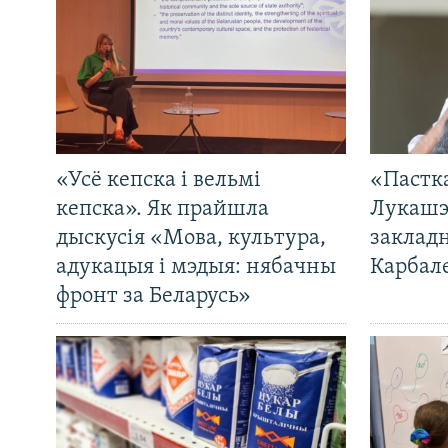
«Усё кепска і вельмі
«Пастка
кепска». Як прайшла
Лукашэ
дыскусія «Мова, культура,
закладн
адукацыя і мэдыя: нябачны
Карбал
фронт за Беларусь»