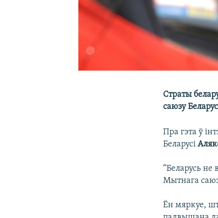
Страты белар
саюзу Беларус
Пра гэта ў ін
Беларусі
Аляк
“Беларусь не 
Мытнага саюзу
Ён мяркуе, ш
падвышана да