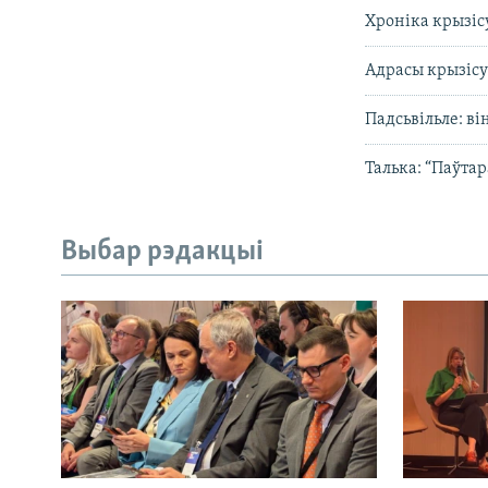
Хроніка крызіс
Адрасы крызіс
Падсьвільле: ві
Талька: “Паўтар
Выбар рэдакцыі