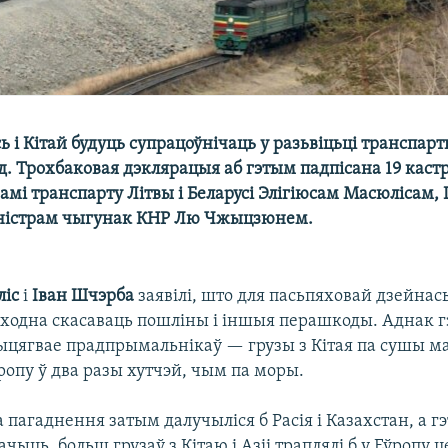
сь і Кітай будуць супрацоўнічаць у разьвіцьці транспар
. Трохбаковая дэклярацыя аб гэтым падпісана 19 каст
рамі транспарту Літвы і Беларусі Элігіюсам Масюлісам,
іністрам чыгунак КНР Лю Чжыцзюнем.
ліс
і
Іван Шчэрба
заявілі, што для пасьпяховай дзейнась
бходна скасаваць пошліны і іншыя перашкоды. Аднак г
ыцягвае прадпрымальнікаў — грузы з Кітая па сушы ма
ропу ў два разы хутчэй, чым па моры.
га пагаднення затым далучыліся б Расія і Казахстан, а гэ
чыць, больш грузаў з Кітаю і Азіі траплялі б у Еўропу ц