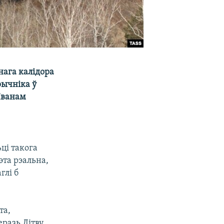
тнага калідора
рычніка ў
 Іванам
ці такога
эта рэальна,
глі б
та,
еразь Літву,