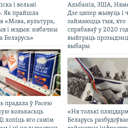
пска і вельмі
Альбанія, ЗША, Ням
». Як прайшла
Дзе цяпер жывуць і
я «Мова, культура,
займаюцца тыя, хто
ыя і мэдыя: нябачны
спрабаваў у 2020 го
а Беларусь»
выйграць прэзыдэнц
выбары
ь прадала ў Расею
ную колькасьць
«Ня толькі пляцдарм
Ці хопіць яго самім
Беларусь разбудоўва