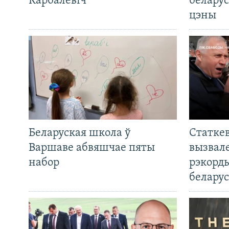
Карбалевіч
беларус
цэны
Беларуская школа ў
Статкев
Варшаве абвяшчае пяты
вызвале
набор
рэкорд
беларус