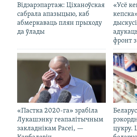
Відэарэпартаж: Ціханоўская
«Усё ке
сабрала апазыцыю, каб
кепска
абмеркаваць плян прыходу
дыскусі
да ўлады
адукац
фронт з
«Пастка 2020-га» зрабіла
Беларус
Лукашэнку геапалітычным
рэкорд
закладнікам Расеі, —
цукру. 