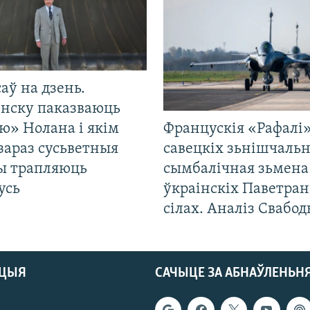
саў на дзень.
енску паказваюць
ю» Нолана і якім
Францускія «Рафалі»
зараз сусьветныя
савецкіх зьнішчаль
ты трапляюць
сымбалічная зьмена
усь
ўкраінскіх Паветра
сілах. Аналіз Свабо
АЦЫЯ
САЧЫЦЕ ЗА АБНАЎЛЕНЬН