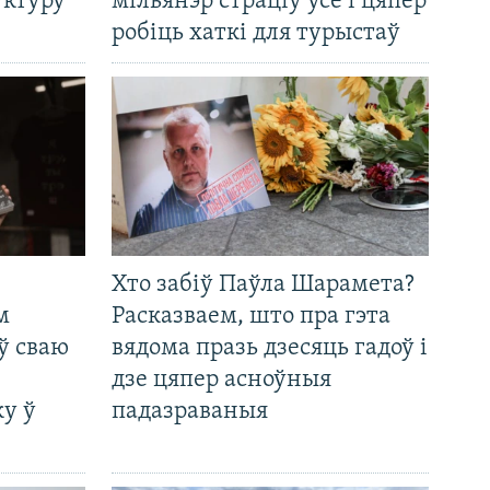
уктуру
мільянэр страціў усё і цяпер
робіць хаткі для турыстаў
Хто забіў Паўла Шарамета?
м
Расказваем, што пра гэта
ў сваю
вядома празь дзесяць гадоў і
дзе цяпер асноўныя
у ў
падазраваныя