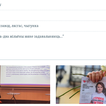
у
у
нзавод, лясгас, чыгунка
а-два мільёны мяне задавальняюць...”