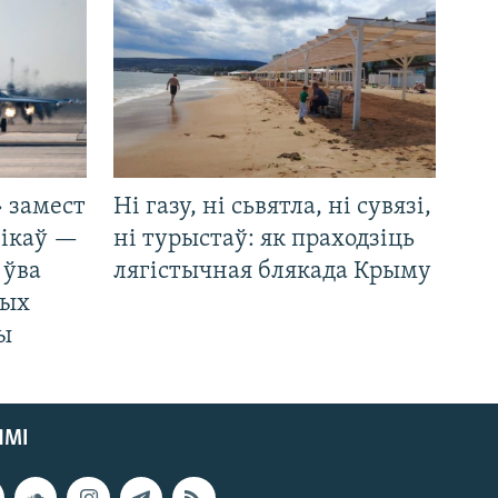
 замест
Ні газу, ні сьвятла, ні сувязі,
нікаў —
ні турыстаў: як праходзіць
 ўва
лягістычная блякада Крыму
ных
ды
ЯМІ