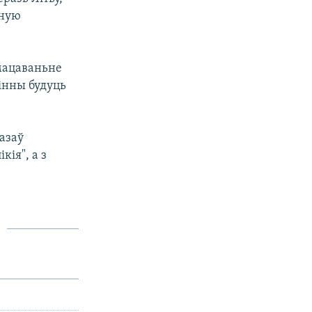
чную
ўмацаваньне
інны будуць
азаў
кія", а з