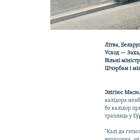
Літва, Белару
Усход — Захад
Вільні мініст
Шчэрбам і м
Элігіюс Масю
калідора неа
бо калідор пр
трапляць у Еў
"Калі да гэта
верагодна, зна