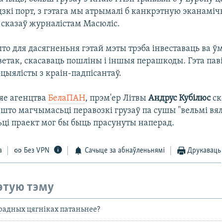
дзкі порт, з гэтага мы атрымалі б канкрэтную эканамі
 сказаў журналістам Масюліс.
то для дасягненьня гэтай мэты трэба інвеставаць ва 
етак, скасаваць пошліны і іншыя перашкоды. Гэта пав
цыялісты з краін-падпісантаў.
яе агенцтва
БелаПАН
, прэм'ер Літвы
Андрус Кубілюс
ск
што магчымасьці перавозкі грузаў па сушы "вельмі вялі
ьці праект мог бы быць прасунуты наперад.
а
Без VPN
Сачыце за абнаўленьнямі
Друкаваць
этую тэму
радных цягніках патаньнее?