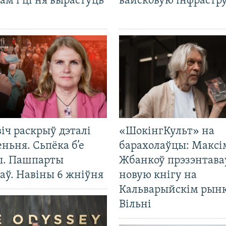
ам і ці ня вырастуць
вайсковую інфрастр
іч раскрыў дэталі
«ШокінгКульт» на
ньня. Сьпёка б’е
барахолаўцы: Максі
ы. Пашпарты
Жбанкоў прэзэнтава
аў. Навіны 6 жніўня
новую кнігу на
Кальварыйскім рынк
Вільні