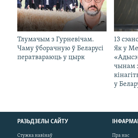
Тлумачым з Гурневічам.
13 сэан
Чаму ўборачную ў Беларусі
Як у М
ператвараюць у цырк
«Адысэ
чынам 
кінагі
у Белар
РАЗЬДЗЕЛЫ САЙТУ
ІНФАРМ
Стужка навінаў
Пра нас