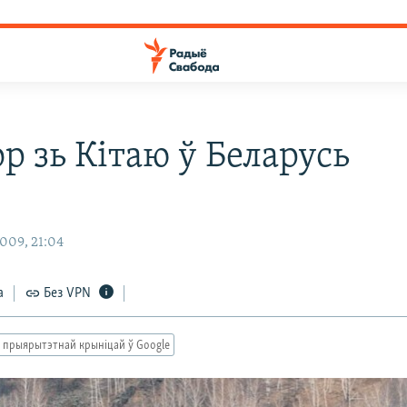
р зь Кітаю ў Беларусь
009, 21:04
а
Без VPN
 прыярытэтнай крыніцай ў Google