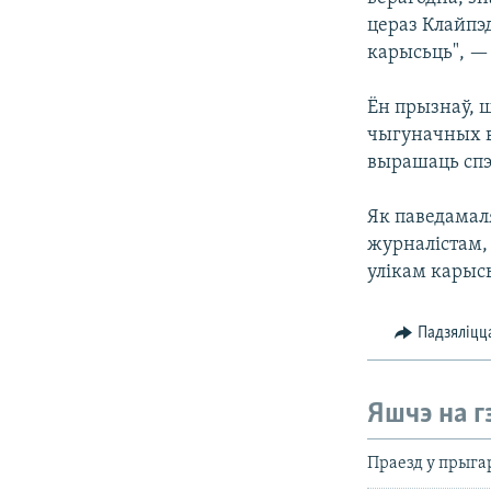
цераз Клайпэ
карысьць", —
Ён прызнаў, ш
чыгуначных в
вырашаць спэ
Як паведамал
журналістам, 
улікам карыс
Падзяліцц
Яшчэ на г
Праезд у прыга