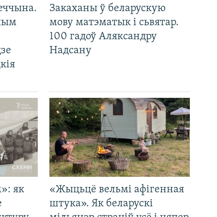
еччына.
Закаханы ў беларускую
 чым
мову матэматык і сьвятар.
100 гадоў Аляксандру
дзе
Надсану
кія
»: як
«Жыцьцё вельмі афігенная
е
штука». Як беларускі