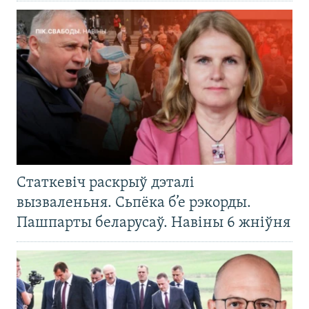
Статкевіч раскрыў дэталі
вызваленьня. Сьпёка б’е рэкорды.
Пашпарты беларусаў. Навіны 6 жніўня