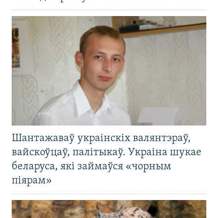
Шантажаваў украінскіх валянтэраў,
вайскоўцаў, палітыкаў. Украіна шукае
беларуса, які займаўся «чорным
піярам»