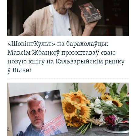
«ШокінгКульт» на барахолаўцы:
Максім Жбанкоў прэзэнтаваў сваю
новую кнігу на Кальварыйскім рынку
ў Вільні