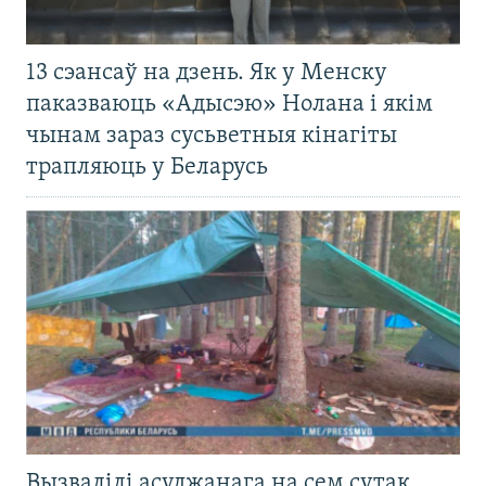
13 сэансаў на дзень. Як у Менску
паказваюць «Адысэю» Нолана і якім
чынам зараз сусьветныя кінагіты
трапляюць у Беларусь
Вызвалілі асуджанага на сем сутак