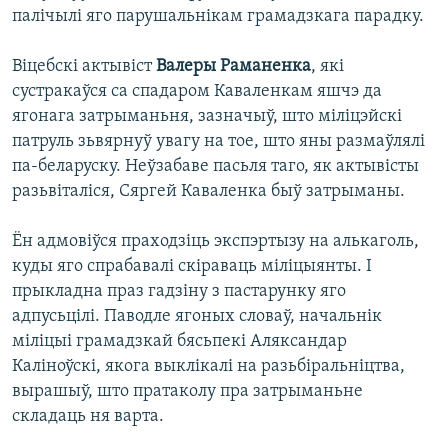
палічылі яго парушальнікам грамадзкага парадку.
Віцебскі актывіст
Валеры Раманенка
, які
сустракаўся са спадаром Каваленкам яшчэ да
ягонага затрыманьня, зазначыў, што міліцэйскі
патруль зьвярнуў увагу на тое, што яны размаўлялі
па-беларуску. Неўзабаве пасьля таго, як актывісты
разьвіталіся, Сяргей Каваленка быў затрыманы.
Ён адмовіўся праходзіць экспэртызу на алькаголь,
куды яго спрабавалі скіраваць міліцыянты. І
прыкладна праз гадзіну з пастарунку яго
адпусьцілі. Паводле ягоных словаў, начальнік
міліцыі грамадзкай бясьпекі Аляксандар
Каліноўскі, якога выклікалі на разьбіральніцтва,
вырашыў, што пратаколу пра затрыманьне
складаць ня варта.