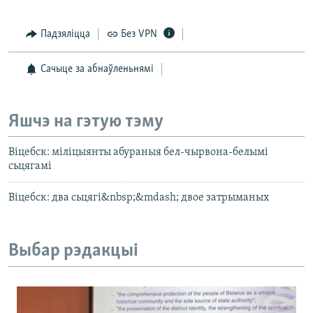
Падзяліцца
Без VPN
Сачыце за абнаўленьнямі
Яшчэ на гэтую тэму
Віцебск: міліцыянты абураныя бел-чырвона-белымі
сьцягамі
Віцебск: два сьцягі&nbsp;&mdash; двое затрыманых
Выбар рэдакцыі