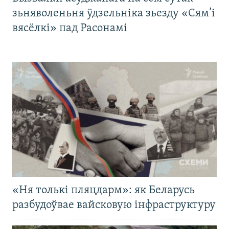
зьняволеньня ўдзельніка зьезду «Сям’і
вясёлкі» пад Расонамі
«Ня толькі пляцдарм»: як Беларусь
разбудоўвае вайсковую інфраструктуру