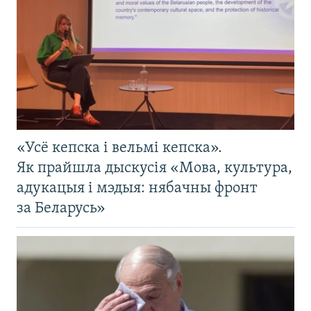
«Усё кепска і вельмі кепска».
Як прайшла дыскусія «Мова, культура,
адукацыя і мэдыя: нябачны фронт
за Беларусь»