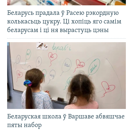
Беларусь прадала ў Расею рэкордную
колькасьць цукру. Ці хопіць яго самім
беларусам і ці ня вырастуць цэны
Беларуская школа ў Варшаве абвяшчае
пяты набор