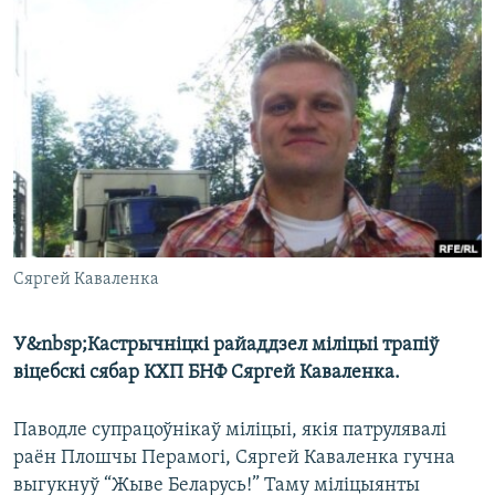
КУЛЬТУРА
МОВА
КАЛЯНДАР
НА ХВАЛЯХ СВАБОДЫ
Сяргей Каваленка
У&nbsp;Кастрычніцкі райаддзел міліцыі трапіў
віцебскі сябар КХП БНФ Сяргей Каваленка.
Паводле супрацоўнікаў міліцыі, якія патрулявалі
раён Плошчы Перамогі, Сяргей Каваленка гучна
выгукнуў “Жыве Беларусь!” Таму міліцыянты