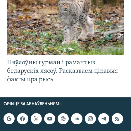
Няўлоўны гурман і рамантык
беларускіх лясоў. Расказваем цікавыя
факты пра рысь
САЧЫЦЕ ЗА АБНАЎЛЕНЬНЯМІ