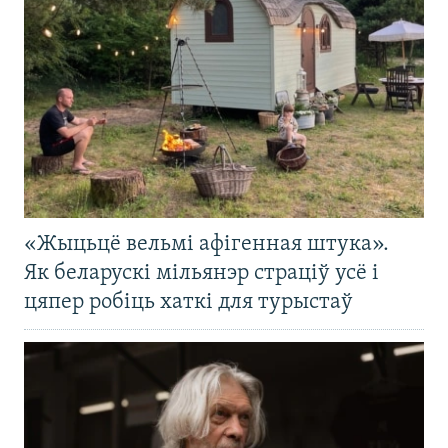
«Жыцьцё вельмі афігенная штука».
Як беларускі мільянэр страціў усё і
цяпер робіць хаткі для турыстаў