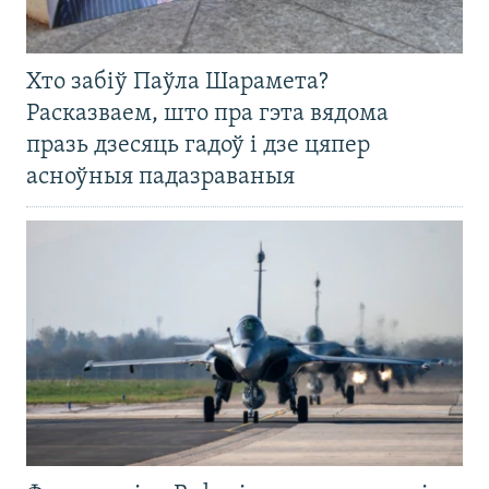
Хто забіў Паўла Шарамета?
Расказваем, што пра гэта вядома
празь дзесяць гадоў і дзе цяпер
асноўныя падазраваныя