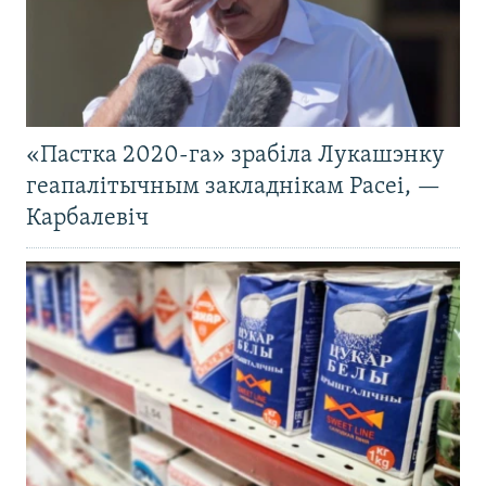
«Пастка 2020-га» зрабіла Лукашэнку
геапалітычным закладнікам Расеі, —
Карбалевіч