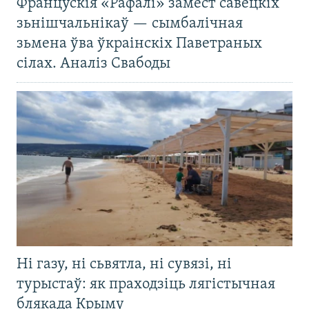
Францускія «Рафалі» замест савецкіх
зьнішчальнікаў — сымбалічная
зьмена ўва ўкраінскіх Паветраных
сілах. Аналіз Свабоды
Ні газу, ні сьвятла, ні сувязі, ні
турыстаў: як праходзіць лягістычная
блякада Крыму