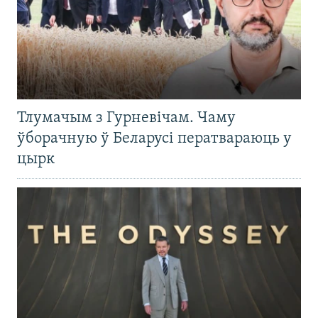
Тлумачым з Гурневічам. Чаму
ўборачную ў Беларусі ператвараюць у
цырк