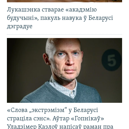
Лукашэнка стварае «акадэмію
будучыні», пакуль навука ў Беларусі
дэградуе
«Слова „экстрэмізм“ у Беларусі
страціла сэнс». Аўтар «Гопнікаў»
Уладзімер Казлоў напісаў раман пра