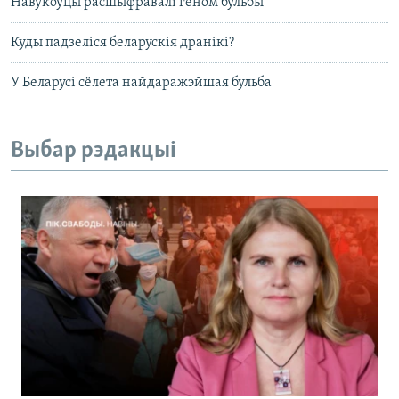
Навукоўцы расшыфравалі геном бульбы
Куды падзеліся беларускія дранікі?
У Беларусі сёлета найдаражэйшая бульба
Выбар рэдакцыі