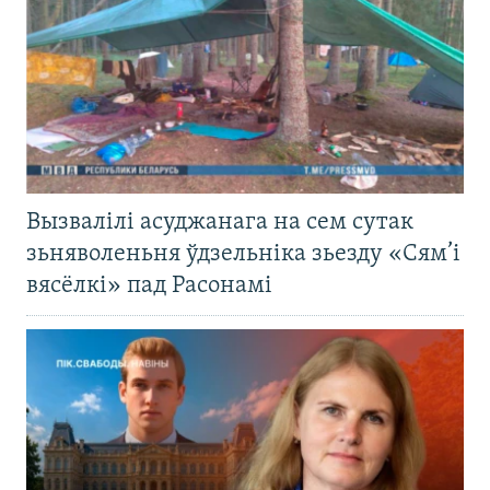
Вызвалілі асуджанага на сем сутак
зьняволеньня ўдзельніка зьезду «Сям’і
вясёлкі» пад Расонамі