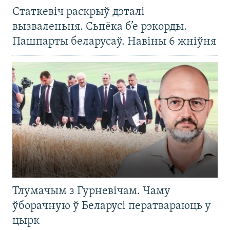
Статкевіч раскрыў дэталі
вызваленьня. Сьпёка б’е рэкорды.
Пашпарты беларусаў. Навіны 6 жніўня
Тлумачым з Гурневічам. Чаму
ўборачную ў Беларусі ператвараюць у
цырк