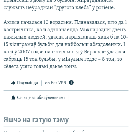
прынесьці з дому па 5 бульбін. Апраўданьнем
служыць неўраджай “другога хлеба” ў рэгіёне.
Акцыя пачалася 10 верасьня. Плянавалася, што да 1
кастрычніка, калі адзначаецца Міжнародны дзень
пажылых людзей, удасца нарыхтаваць хаця б па 10-
15 кіляграмаў бульбы для найбольш абяздоленых. І
калі ў 2007 годзе на гэтыя мэты ў Берасьце ўдалося
сабраць 15 тон бульбы, у мінулым годзе – 8 тон, то
сёлета ўсяго толькі дзьве тоны.
Падзяліцца
Без VPN
Сачыце за абнаўленьнямі
Яшчэ на гэтую тэму