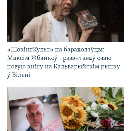
«ШокінгКульт» на барахолаўцы:
Максім Жбанкоў прэзэнтаваў сваю
новую кнігу на Кальварыйскім рынку
ў Вільні