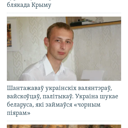
блякада Крыму
Шантажаваў украінскіх валянтэраў,
вайскоўцаў, палітыкаў. Украіна шукае
беларуса, які займаўся «чорным
піярам»