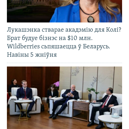
Лукашэнка стварае акадэмію для Колі?
Брат будуе бізнэс на $10 млн.
Wildberries сьпяшаецца ў Беларусь.
Навіны 5 жніўня