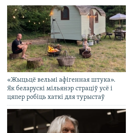
«Жыцьцё вельмі афігенная штука».
Як беларускі мільянэр страціў усё і
цяпер робіць хаткі для турыстаў