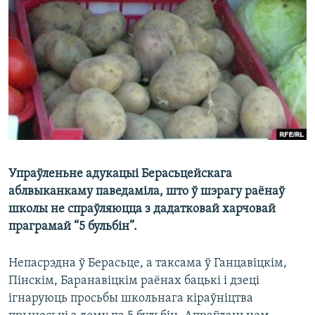
КУЛЬТУРА
МОВА
КАЛЯНДАР
НА ХВАЛЯХ СВАБОДЫ
Упраўленьне адукацыі Берасьцейскага
аблвыканкаму паведаміла, што ў шэрагу раёнаў
школы не спраўляюцца з дадатковай харчовай
праграмай “5 бульбін”.
Непасрэдна ў Берасьце, а таксама ў Ганцавіцкім,
Пінскім, Баранавіцкім раёнах бацькі і дзеці
ігнаруюць просьбы школьнага кіраўніцтва