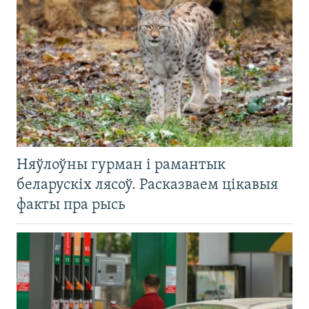
Няўлоўны гурман і рамантык
беларускіх лясоў. Расказваем цікавыя
факты пра рысь