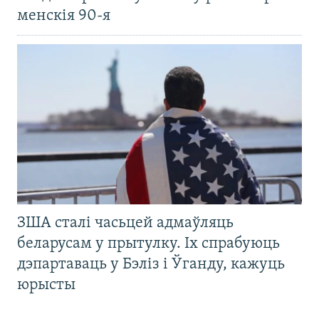
менскія 90-я
ЗША сталі часьцей адмаўляць
беларусам у прытулку. Іх спрабуюць
дэпартаваць у Бэліз і Ўганду, кажуць
юрысты