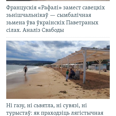
Францускія «Рафалі» замест савецкіх
зьнішчальнікаў — сымбалічная
зьмена ўва ўкраінскіх Паветраных
сілах. Аналіз Свабоды
Ні газу, ні сьвятла, ні сувязі, ні
турыстаў: як праходзіць лягістычная