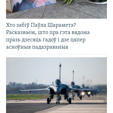
Хто забіў Паўла Шарамета?
Расказваем, што пра гэта вядома
празь дзесяць гадоў і дзе цяпер
асноўныя падазраваныя