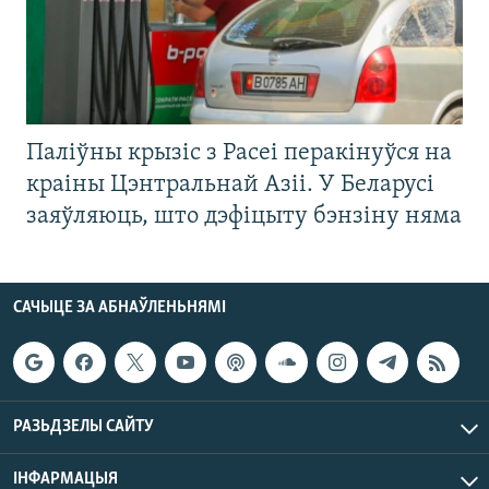
Паліўны крызіс з Расеі перакінуўся на
краіны Цэнтральнай Азіі. У Беларусі
заяўляюць, што дэфіцыту бэнзіну няма
САЧЫЦЕ ЗА АБНАЎЛЕНЬНЯМІ
РАЗЬДЗЕЛЫ САЙТУ
ІНФАРМАЦЫЯ