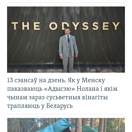
13 сэансаў на дзень. Як у Менску
паказваюць «Адысэю» Нолана і якім
чынам зараз сусьветныя кінагіты
трапляюць у Беларусь