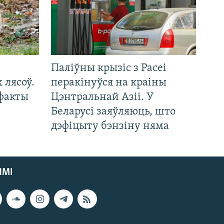
Паліўны крызіс з Расеі
 лясоў.
перакінуўся на краіны
 факты
Цэнтральнай Азіі. У
Беларусі заяўляюць, што
дэфіцыту бэнзіну няма
ЯМІ