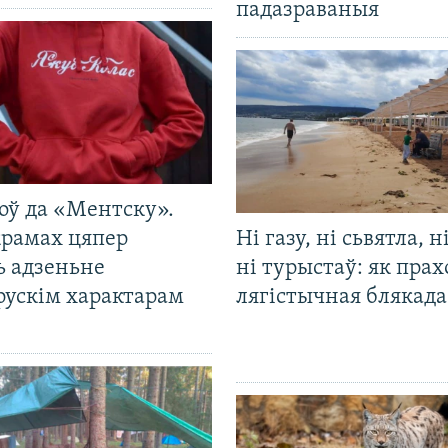
падазраваныя
оў да «Ментску».
крамах цяпер
Ні газу, ні сьвятла, н
ь адзеньне
ні турыстаў: як прах
рускім характарам
лягістычная блякад