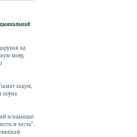
Нацыянальнай
дарунак ад
скую мову,
о
 “шмат задум,
ш поўна
кай асацыяцыі
сть и честь”.
евялікай