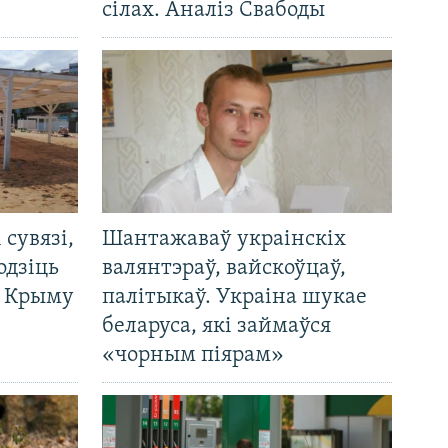
сілах. Аналіз Свабоды
і сувязі,
Шантажаваў украінскіх
одзіць
валянтэраў, вайскоўцаў,
а Крыму
палітыкаў. Украіна шукае
беларуса, які займаўся
«чорным піярам»