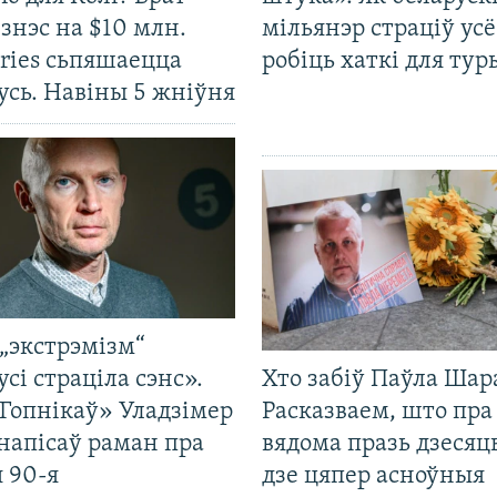
ізнэс на $10 млн.
мільянэр страціў усё
ries сьпяшаецца
робіць хаткі для тур
усь. Навіны 5 жніўня
„экстрэмізм“
усі страціла сэнс».
Хто забіў Паўла Шар
Гопнікаў» Уладзімер
Расказваем, што пра
напісаў раман пра
вядома празь дзесяць
 90-я
дзе цяпер асноўныя