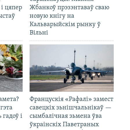
 і цяпер
Жбанкоў прэзэнтаваў сваю
ыстаў
новую кнігу на
Кальварыйскім рынку ў
Вільні
амета?
Францускія «Рафалі» замест
 гэта
савецкіх зьнішчальнікаў —
 гадоў і
сымбалічная зьмена ўва
ўкраінскіх Паветраных