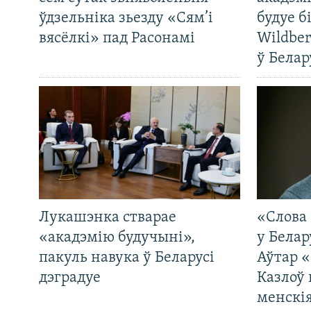
ўдзельніка зьезду «Сям’і
будуе б
вясёлкі» пад Расонамі
Wildber
ў Белар
Лукашэнка стварае
«Слова 
«акадэмію будучыні»,
у Белар
пакуль навука ў Беларусі
Аўтар «
дэградуе
Казлоў 
менскія