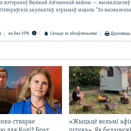
іх вэтэранаў Вялікай Айчыннай вайны — вызваліцеляў
гітлераўскіх акупантаў, атрымаў мэдаль “За вызваленьн
а
Без VPN
Сачыце за абнаўленьнямі
Друкаваць
нка стварае
«Жыцьцё вельмі афі
ю для Колі? Брат
штука». Як беларуск