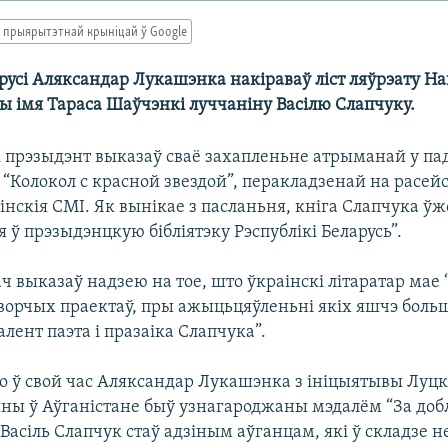
 прыярытэтнай крыніцай ў Google
арусі Аляксандар Лукашэнка накіраваў ліст ляўрэату 
ы імя Тараса Шаўчэнкі луччаніну Васілю Слапчуку.
кі прэзыдэнт выказаў сваё захапленьне атрыманай у па
 “Колокол с красной звездой”, перакладзенай на расей
нскія СМІ. Як вынікае з пасланьня, кніга Слапчука ўж
 ў прэзыдэнцкую бібліятэку Рэспублікі Беларусь”.
 выказаў надзею на тое, што ўкраінскі літаратар мае
орчых праектаў, пры ажыцьцяўленьні якіх яшчэ боль
лент паэта і празаіка Слапчука”.
о ў свой час Аляксандар Лукашэнка з ініцыятывы Луц
ны ў Аўганістане быў узнагароджаны мэдалём “За добле
 Васіль Слапчук стаў адзіным аўганцам, які ў складзе н