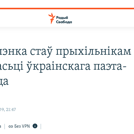
энка стаў прыхільнікам
сьці ўкраінскага паэта-
ца
9, 21:47
а
Без VPN