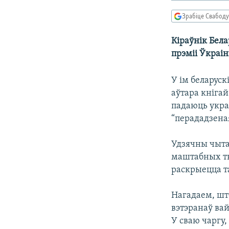
КАЛЯНДАР
НА ХВАЛЯХ СВАБОДЫ
Зрабіце Свабоду
Кіраўнік Бел
прэміі Ўкраін
У ім беларус
аўтара кнігай
падаюць украі
“перададзеная
Удзячны чытач
маштабных тв
раскрыецца та
Нагадаем, шт
вэтэранаў вай
У сваю чаргу,