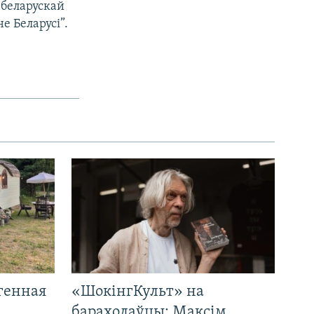
 беларускай
е Беларусі”.
генная
«ШокінгКульт» на
і
барахолаўцы: Максім