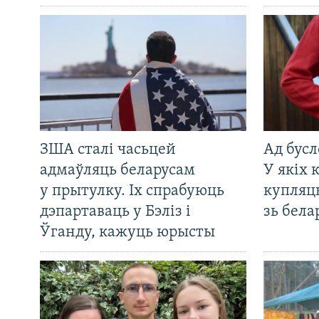
ЗША сталі часьцей
Ад бусл
адмаўляць беларусам
У якіх 
у прытулку. Іх спрабуюць
купляц
дэпартаваць у Бэліз і
зь бела
Ўганду, кажуць юрысты