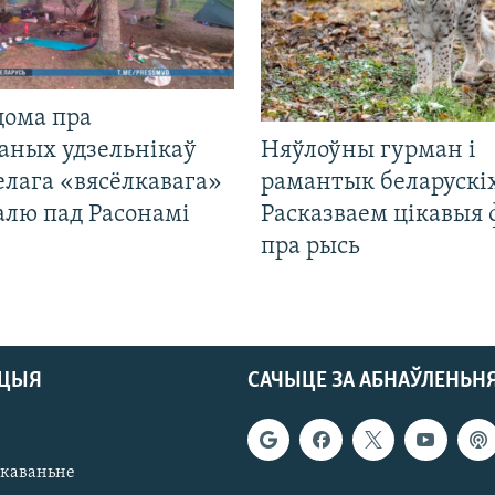
дома пра
аных удзельнікаў
Няўлоўны гурман і
лага «вясёлкавага»
рамантык беларускіх
алю пад Расонамі
Расказваем цікавыя
пра рысь
АЦЫЯ
САЧЫЦЕ ЗА АБНАЎЛЕНЬН
якаваньне