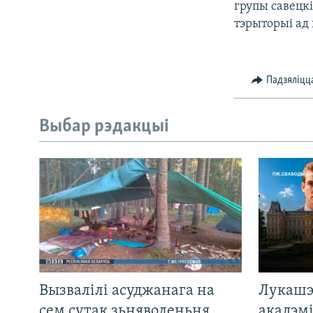
групы савецк
тэрыторыі ад 
Падзяліцц
Выбар рэдакцыі
Вызвалілі асуджанага на
Лукашэ
сем сутак зьняволеньня
акадэмі