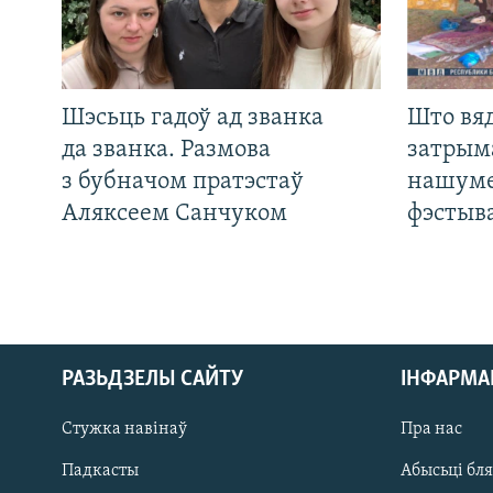
Шэсьць гадоў ад званка
Што вя
да званка. Размова
затрым
з бубначом пратэстаў
нашуме
Аляксеем Санчуком
фэстыв
РАЗЬДЗЕЛЫ САЙТУ
ІНФАРМ
Стужка навінаў
Пра нас
Падкасты
Абысьці бл