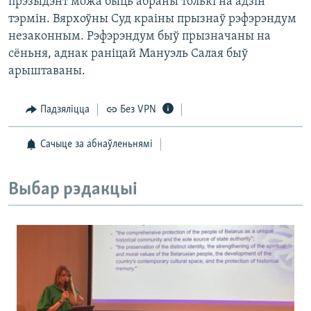
прэзыдэнт можа быць абраны толькі на адзін
тэрмін. Вярхоўны Суд краіны прызнаў рэфэрэндум
незаконным. Рэфэрэндум быў прызначаны на
сёньня, аднак раніцай Мануэль Салая быў
арыштаваны.
Падзяліцца
Без VPN
Сачыце за абнаўленьнямі
Выбар рэдакцыі