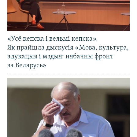
«Усё кепска і вельмі кепска».
Як прайшла дыскусія «Мова, культура,
адукацыя і мэдыя: нябачны фронт
за Беларусь»