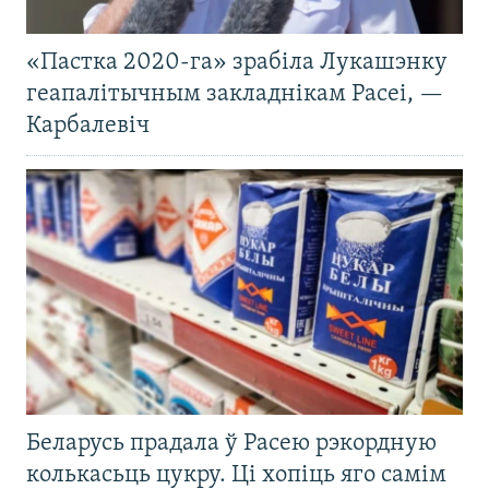
«Пастка 2020-га» зрабіла Лукашэнку
геапалітычным закладнікам Расеі, —
Карбалевіч
Беларусь прадала ў Расею рэкордную
колькасьць цукру. Ці хопіць яго самім