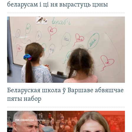
беларусам і ці ня вырастуць цэны
Беларуская школа ў Варшаве абвяшчае
пяты набор