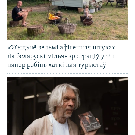
«Жыцьцё вельмі афігенная штука».
Як беларускі мільянэр страціў усё і
цяпер робіць хаткі для турыстаў