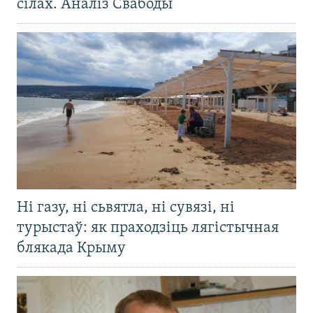
сілах. Аналіз Свабоды
Ні газу, ні сьвятла, ні сувязі, ні
турыстаў: як праходзіць лягістычная
блякада Крыму