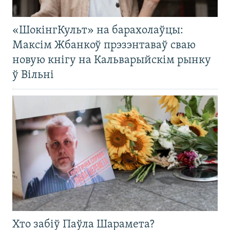
«ШокінгКульт» на барахолаўцы:
Максім Жбанкоў прэзэнтаваў сваю
новую кнігу на Кальварыйскім рынку
ў Вільні
Хто забіў Паўла Шарамета?