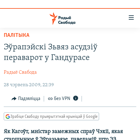
Лінкі
ўнівэрсальнага
доступу
ПАЛІТЫКА
НАВІНЫ
Перайсьці
Эўрапэйскі Зьвяз асудзіў
да
ТОЛЬКІ НА СВАБОДЗЕ
УСЕ НАВІНЫ
пераварот у Гандурасе
галоўнага
СУВЯЗЬ
ВІДЭА І ФОТА
ТЭСТЫ
зьместу
Радыё Свабода
Перайсьці
ПАДПІСАЦЦА
ЛЮДЗІ
БЛОГІ
АБЫСЬЦІ БЛЯКАВАНЬНЕ
да
28 чэрвень 2009, 22:39
ПАЛІТЫКА
ГІСТОРЫЯ НА СВАБОДЗЕ
ПАДЗЯЛІЦЦА ІНФАРМАЦЫЯЙ
RSS
галоўнай
САЧЫЦЕ ЗА АБНАЎЛЕНЬНЯМІ
навігацыі
ЭКАНОМІКА
ПАДКАСТЫ
ПАДКАСТЫ
Падзяліцца
Без VPN
Перайсьці
ВАЙНА
КНІГІ
FACEBOOK
да
Зрабіце Свабоду прыярытэтнай крыніцай ў Google
БЕЛАРУСЫ НА ВАЙНЕ
АЎДЫЁКНІГІ
TWITTER
пошуку
Як Кагоўт, мністар замежных спраў Чэхіі, якая
ПАЛІТВЯЗЬНІ
PREMIUM
Усе сайты РС/РСЭ
старшынюе ў Эўразьвязе, паведаміў, што ЭЗ