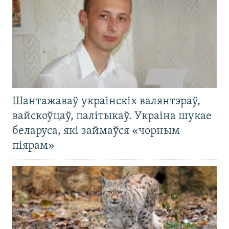
Шантажаваў украінскіх валянтэраў,
вайскоўцаў, палітыкаў. Украіна шукае
беларуса, які займаўся «чорным
піярам»