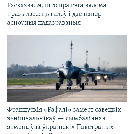
Расказваем, што пра гэта вядома
празь дзесяць гадоў і дзе цяпер
асноўныя падазраваныя
Францускія «Рафалі» замест савецкіх
зьнішчальнікаў — сымбалічная
зьмена ўва ўкраінскіх Паветраных