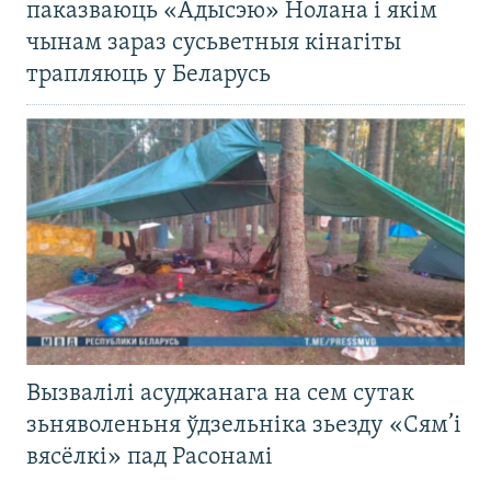
паказваюць «Адысэю» Нолана і якім
чынам зараз сусьветныя кінагіты
трапляюць у Беларусь
Вызвалілі асуджанага на сем сутак
зьняволеньня ўдзельніка зьезду «Сям’і
вясёлкі» пад Расонамі