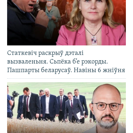
Статкевіч раскрыў дэталі
вызваленьня. Сьпёка б’е рэкорды.
Пашпарты беларусаў. Навіны 6 жніўня