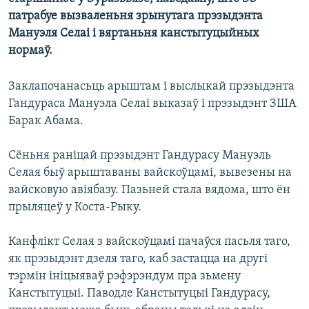
КУЛЬТУРА
МОВА
патрабуе вызваленьня зрынутага прэзыдэнта
КАЛЯНДАР
НА ХВАЛЯХ СВАБОДЫ
Мануэля Селаі і вяртаньня канстытуцыйных
нормаў.
Заклапочанасьць арыштам і выслыкай прэзыдэнта
Гандураса Мануэла Селаі выказаў і прэзыдэнт ЗША
Барак Абама.
Сёньня раніцай прэзыдэнт Гандурасу Мануэль
Селая быў арыштаваны вайскоўцамі, вывезены на
вайсковую авіябазу. Пазьней стала вядома, што ён
прыляцеў у Коста-Рыку.
Канфлікт Селая з вайскоўцамі пачаўся пасьля таго,
як прэзыдэнт дзеля таго, каб застацца на другі
тэрмін ініцыяваў рэфэрэндум пра зьмену
Канстытуцыі. Паводле Канстытуцыі Гандурасу,