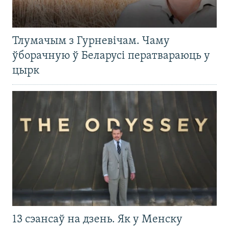
Тлумачым з Гурневічам. Чаму
ўборачную ў Беларусі ператвараюць у
цырк
13 сэансаў на дзень. Як у Менску