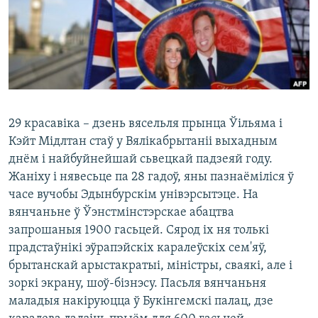
КУЛЬТУРА
МОВА
КАЛЯНДАР
НА ХВАЛЯХ СВАБОДЫ
29 красавіка – дзень вясельля прынца Ўільяма і
Кэйт Мідлтан стаў у Вялікабрытаніі выхадным
днём і найбуйнейшай сьвецкай падзеяй году.
Жаніху і нявесьце па 28 гадоў, яны пазнаёміліся ў
часе вучобы Эдынбурскім унівэрсытэце. На
вянчаньне ў Ўэнстмінстэрскае абацтва
запрошаныя 1900 гасьцей. Сярод іх ня толькі
прадстаўнікі эўрапэйскіх каралеўскіх сем'яў,
брытанскай арыстакратыі, міністры, сваякі, але і
зоркі экрану, шоў-бізнэсу. Пасьля вянчаньня
маладыя накіруюцца ў Букінгемскі палац, дзе