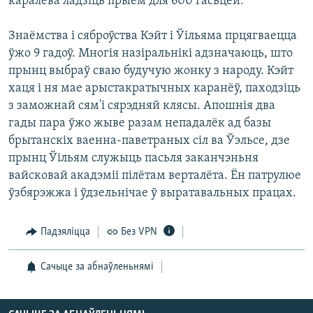
каралева ладзіць прыём для 600 гасьцей.
Знаёмства і сяброўства Кэйт і Ўільяма прцягваецца
ўжо 9 гадоў. Многія назіральнікі адзначаюць, што
прынц выбраў сваю будучую жонку з народу. Кэйт
хаця і ня мае арыстакратычных каранёў, паходзіць
з заможнай сям'і сярэдняй клясы. Апошнія два
гады пара ўжо жыве разам непадалёк ад базы
брытанскіх ваенна-паветраных сіл ва Ўэльсе, дзе
прынц Ўільям служыць пасьля заканчэньня
вайсковай акадэміі пілётам верталёта. Ён патрулюе
ўзбярэжжа і ўдзельнічае ў выратавальных працах.
Падзяліцца
Без VPN
Сачыце за абнаўленьнямі