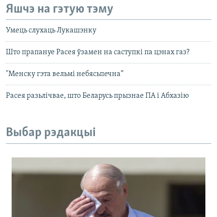
Яшчэ на гэтую тэму
Умець слухаць Лукашэнку
Што прапануе Расея ўзамен на саступкі па цэнах газ?
"Менску гэта вельмі небясьпечна”
Расея разьлічвае, што Беларусь прызнае ПА і Абхазію
Выбар рэдакцыі