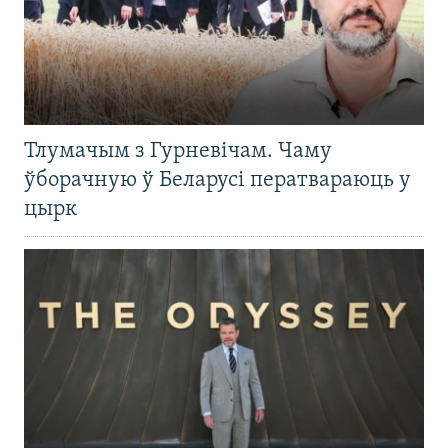
Тлумачым з Гурневічам. Чаму
ўборачную ў Беларусі ператвараюць у
цырк