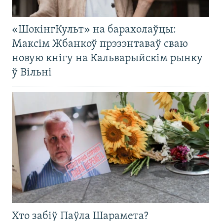
«ШокінгКульт» на барахолаўцы:
Максім Жбанкоў прэзэнтаваў сваю
новую кнігу на Кальварыйскім рынку
ў Вільні
Хто забіў Паўла Шарамета?