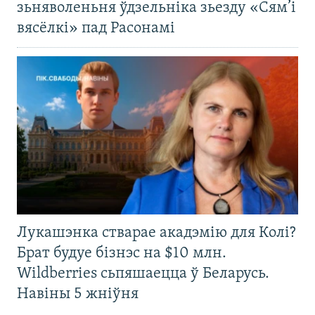
зьняволеньня ўдзельніка зьезду «Сям’і
вясёлкі» пад Расонамі
Лукашэнка стварае акадэмію для Колі?
Брат будуе бізнэс на $10 млн.
Wildberries сьпяшаецца ў Беларусь.
Навіны 5 жніўня