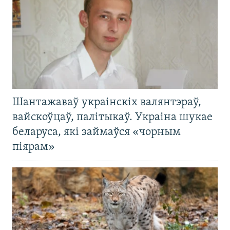
Шантажаваў украінскіх валянтэраў,
вайскоўцаў, палітыкаў. Украіна шукае
беларуса, які займаўся «чорным
піярам»