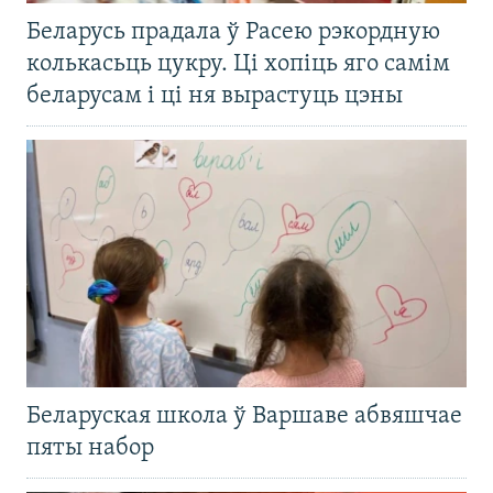
Беларусь прадала ў Расею рэкордную
колькасьць цукру. Ці хопіць яго самім
беларусам і ці ня вырастуць цэны
Беларуская школа ў Варшаве абвяшчае
пяты набор