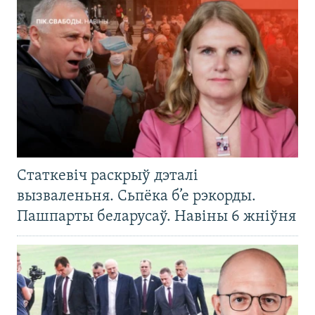
Статкевіч раскрыў дэталі
вызваленьня. Сьпёка б’е рэкорды.
Пашпарты беларусаў. Навіны 6 жніўня