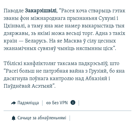
Паводле
Закарэішвілі
, “Расея хоча стварыць гэтак
званы фон міжнароднага прызнаньня Сухумі і
Цхінвалі, а таму яна мае намер выкарыстаць тыя
дзяржавы, зь якімі можа весьці торг. Адна з такіх
краін — Беларусь. На яе Масква ў сілу цесных
эканамічных сувязяў чыніць няспынны ціск”.
Тбіліскі канфліктоляг таксама падкрэсьліў, што
“Расеі больш не патрэбная вайна з Грузіяй, бо яна
дасягнула поўнага кантролю над Абхазіяй і
Паўднёвай Асэтыяй”.
Падзяліцца
Без VPN
Сачыце за абнаўленьнямі