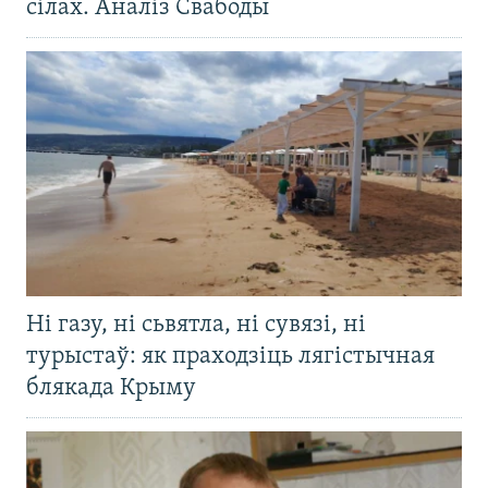
сілах. Аналіз Свабоды
Ні газу, ні сьвятла, ні сувязі, ні
турыстаў: як праходзіць лягістычная
блякада Крыму