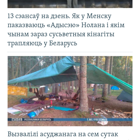
13 сэансаў на дзень. Як у Менску
паказваюць «Адысэю» Нолана і якім
чынам зараз сусьветныя кінагіты
трапляюць у Беларусь
Вызвалілі асуджанага на сем сутак