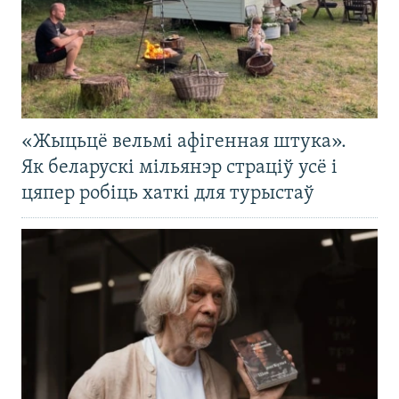
«Жыцьцё вельмі афігенная штука».
Як беларускі мільянэр страціў усё і
цяпер робіць хаткі для турыстаў