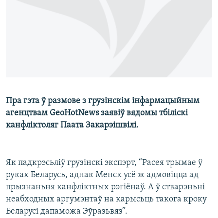
КУЛЬТУРА
МОВА
КАЛЯНДАР
НА ХВАЛЯХ СВАБОДЫ
Пра гэта ў размове з грузінскім інфармацыйным
агенцтвам GeoHotNews заявіў вядомы тбіліскі
канфліктоляг Паата Закарэішвілі.
Як падкрэсьліў грузінскі экспэрт, “Расея трымае ў
руках Беларусь, аднак Менск усё ж адмовіцца ад
прызнаньня канфліктных рэгіёнаў. А ў стварэньні
неабходных аргумэнтаў на карысьць такога кроку
Беларусі дапаможа Эўразьвяз”.