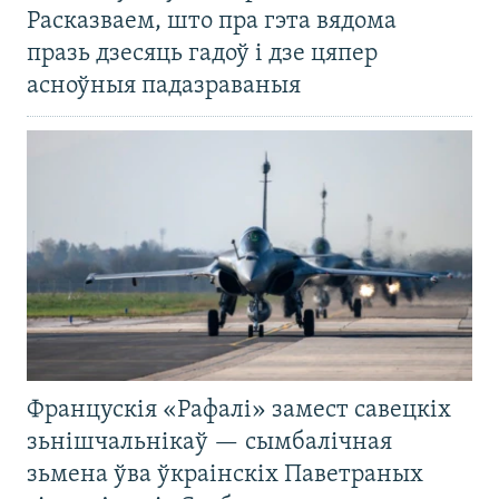
Расказваем, што пра гэта вядома
празь дзесяць гадоў і дзе цяпер
асноўныя падазраваныя
Францускія «Рафалі» замест савецкіх
зьнішчальнікаў — сымбалічная
зьмена ўва ўкраінскіх Паветраных