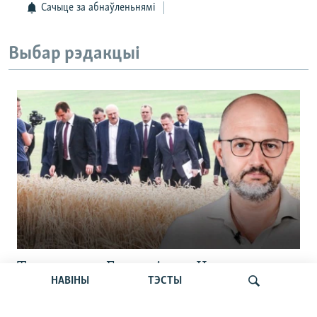
Сачыце за абнаўленьнямі
Выбар рэдакцыі
Тлумачым з Гурневічам. Чаму
НАВІНЫ
ТЭСТЫ
ўборачную ў Беларусі ператвараюць у
цырк