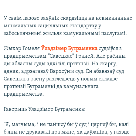
КУЛЬТУРА
МОВА
КАЛЯНДАР
НА ХВАЛЯХ СВАБОДЫ
У сваім пазове заяўнік скардзіцца на невыкананьне
мінімальных сацыяльных стандартаў у
забесьпячэньні жыльля камунальнымі паслугамі.
Жыхар Гомеля
Ўладзімер Бутраменка
судзіўся з
прадпрыемствам “Савецкае” і раней. Але раённы
ды абласны суды адхілілі прэтэнзіі. На скаргу,
аднак, адрэагаваў Вярхоўны суд. Ён абавязаў суд
Савецкага раёну разгледзець у новым складзе
прэтэнзіі Бутраменкі да камунальнага
прадпрыемства.
Гаворыць Уладзімер Бутраменка:
“Я, магчыма, і не пайшоў бы ў суд і цярпеў бы, калі
б яны не друкавалі пра мяне, як даўжніка, у газэце