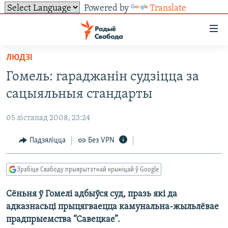
Powered by
Translate
Лінкі
ўнівэрсальнага
доступу
ЛЮДЗІ
НАВІНЫ
Перайсьці
Гомель: гараджанін судзіцца за
да
ТОЛЬКІ НА СВАБОДЗЕ
УСЕ НАВІНЫ
сацыяльныя стандарты
галоўнага
СУВЯЗЬ
ВІДЭА І ФОТА
ТЭСТЫ
зьместу
05 лістапад 2008, 23:24
Перайсьці
ПАДПІСАЦЦА
ЛЮДЗІ
БЛОГІ
АБЫСЬЦІ БЛЯКАВАНЬНЕ
да
Падзяліцца
Без VPN
ПАЛІТЫКА
ГІСТОРЫЯ НА СВАБОДЗЕ
ПАДЗЯЛІЦЦА ІНФАРМАЦЫЯЙ
RSS
галоўнай
САЧЫЦЕ ЗА АБНАЎЛЕНЬНЯМІ
навігацыі
ЭКАНОМІКА
ПАДКАСТЫ
ПАДКАСТЫ
Зрабіце Свабоду прыярытэтнай крыніцай ў Google
Перайсьці
ВАЙНА
КНІГІ
FACEBOOK
да
Сёньня ў Гомелі адбыўся суд, празь які да
БЕЛАРУСЫ НА ВАЙНЕ
АЎДЫЁКНІГІ
TWITTER
пошуку
адказнасьці прыцягваецца камунальна-жыльлёвае
ПАЛІТВЯЗЬНІ
PREMIUM
Усе сайты РС/РСЭ
прадпрыемства “Савецкае”.