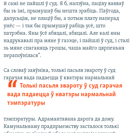
й самі не пайшлі ў суд. Я б, напэўна, паціху ваяваў
бы зь імі, прымушаў бы нешта зрабіць. Паўгода,
дапусьцім, не плаціў бы, а потым плату наперад
унёс — і так бы прымушаў рабіць усё, што
патрэбна. Яны ўсё абяцалі, абяцалі. Але калі яны
надрукавалі пра мяне ў газэце, і пайшлі ў суд, і сталі
зь мяне спаганяць грошы, чаша майго цярпеньня
перапоўнілася”.
Са словаў заяўніка, толькі пасьля звароту ў суд
гарачая вада
падаецца ў кватэры нармальнай
Толькі пасьля звароту ў суд гарачая
вада падаецца ў кватэры нармальнай
тэмпэратуры
тэмпэратуры. Адрамантавана дарога да дому.
Камунальнаму прадпрыемству засталося толькі