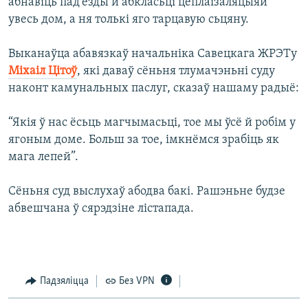
абнавіць пад’езды й абкласьці цеплаізаляцыяй
увесь дом, а ня толькі яго тарцавую сьцяну.
Выканаўца абавязкаў начальніка Савецкага ЖРЭТу
Міхаіл Цітоў
, які даваў сёньня тлумачэньні суду
наконт камунальных паслуг, сказаў нашаму радыё:
“Якія ў нас ёсьць магчымасьці, тое мы ўсё й робім у
ягоным доме. Больш за тое, імкнёмся зрабіць як
мага лепей”.
Сёньня суд выслухаў абодва бакі. Рашэньне будзе
абвешчана ў сярэдзіне лістапада.
Падзяліцца
Без VPN