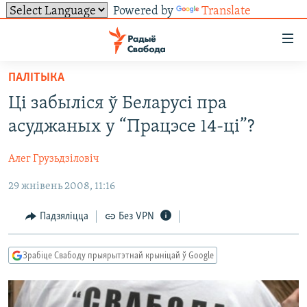
Powered by
Translate
Лінкі
ўнівэрсальнага
доступу
ПАЛІТЫКА
НАВІНЫ
Перайсьці
Ці забыліся ў Беларусі пра
да
ТОЛЬКІ НА СВАБОДЗЕ
УСЕ НАВІНЫ
асуджаных у “Працэсе 14-ці”?
галоўнага
СУВЯЗЬ
ВІДЭА І ФОТА
ТЭСТЫ
зьместу
Алег Грузьдзіловіч
Перайсьці
ПАДПІСАЦЦА
ЛЮДЗІ
БЛОГІ
АБЫСЬЦІ БЛЯКАВАНЬНЕ
да
29 жнівень 2008, 11:16
ПАЛІТЫКА
ГІСТОРЫЯ НА СВАБОДЗЕ
ПАДЗЯЛІЦЦА ІНФАРМАЦЫЯЙ
RSS
галоўнай
САЧЫЦЕ ЗА АБНАЎЛЕНЬНЯМІ
навігацыі
ЭКАНОМІКА
ПАДКАСТЫ
ПАДКАСТЫ
Падзяліцца
Без VPN
Перайсьці
ВАЙНА
КНІГІ
FACEBOOK
да
Зрабіце Свабоду прыярытэтнай крыніцай ў Google
БЕЛАРУСЫ НА ВАЙНЕ
АЎДЫЁКНІГІ
TWITTER
пошуку
ПАЛІТВЯЗЬНІ
PREMIUM
Усе сайты РС/РСЭ