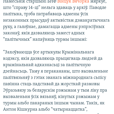
Намесьнік старшыні БНФ
Вінцук Вячорка
мяркуе,
што “справу 14-ці” нельга здаваць у архіў. Паводле
палітыка, трэба патрабаваць адмены ўсіх
незаконных прысудаў актывістам дэмакратычнага
руху, а галоўнае, дамагацца адмены рэпрэсіўных
законаў, якія дазваляюць замест адных
“палітычных” напаўняць турмы іншымі:
“Захоўваюцца ўсе артыкулы Крымінальнага
кодэксу, якія дазваляюць прыцягваць людзей да
крымінальнай адказнасьці за палітычную
дзейнасьць. Таму я перакананы, што вызваленьне
палітвязьняў з гэтак званага міжнароднага сьпісу
павінна стаць падставай да жорсткай размовы
Эўразьвязу зь беларускім рэжымам у тым ліку пра
вызваленьня ўсіх вязьняў, кінутых рэжымам у
турмы альбо пакараных іншым чынам. Такіх, як
Антон Кішкурна альбо “чатырнаццатка”,