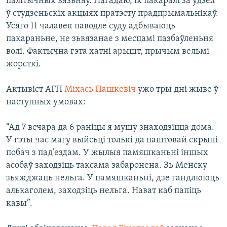
палітычных вязьняў. Нагадаю, іх пакаралі за ўдзел
ў студзеньскіх акцыях пратэсту прадпрымальнікаў.
Усяго 11 чалавек паводле суду адбываюць
пакараньне, не зьвязанае з месцамі пазбаўленьня
волі. Фактычна гэта хатні арышт, прычым вельмі
жорсткі.
Актывіст АГП
Міхась Пашкевіч
ужо тры дні жыве ў
наступных умовах:
“Ад 7 вечара да 6 раніцы я мушу знаходзіцца дома.
У гэты час магу выйсьці толькі да паштовай скрыні
побач з пад’ездам. У жылыя памяшканьні іншых
асобаў заходзіць таксама забаронена. Зь Менску
зьяжджаць нельга. У памяшканьні, дзе гандлююць
алькаголем, заходзіць нельга. Нават каб папіць
кавы”.