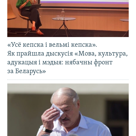
«Усё кепска і вельмі кепска».
Як прайшла дыскусія «Мова, культура,
адукацыя і мэдыя: нябачны фронт
за Беларусь»