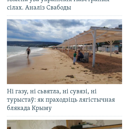
сілах. Аналіз Свабоды
Ні газу, ні сьвятла, ні сувязі, ні
турыстаў: як праходзіць лягістычная
блякада Крыму