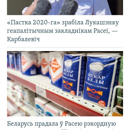
«Пастка 2020-га» зрабіла Лукашэнку
геапалітычным закладнікам Расеі, —
Карбалевіч
Беларусь прадала ў Расею рэкордную