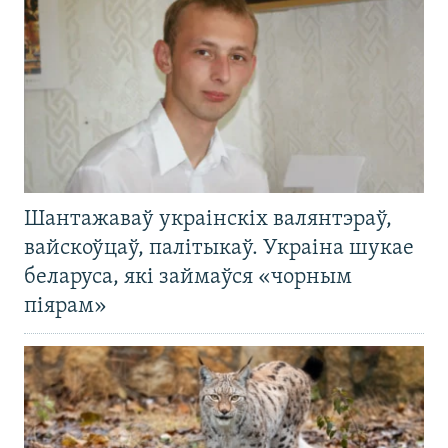
Шантажаваў украінскіх валянтэраў,
вайскоўцаў, палітыкаў. Украіна шукае
беларуса, які займаўся «чорным
піярам»