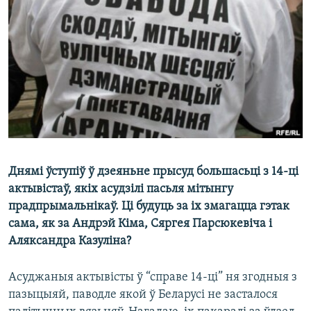
КУЛЬТУРА
МОВА
КАЛЯНДАР
НА ХВАЛЯХ СВАБОДЫ
Днямі ўступіў ў дзеяньне прысуд большасьці з 14-ці
актывістаў, якіх асудзілі пасьля мітынгу
прадпрымальнікаў. Ці будуць за іх змагацца гэтак
сама, як за Андрэй Кіма, Сяргея Парсюкевіча і
Аляксандра Казуліна?
Асуджаныя актывісты ў “справе 14-ці” ня згодныя з
пазыцыяй, паводле якой ў Беларусі не засталося