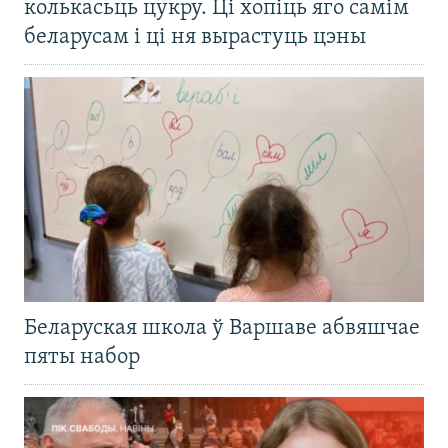
колькасьць цукру. Ці хопіць яго самім
беларусам і ці ня вырастуць цэны
Беларуская школа ў Варшаве абвяшчае
пяты набор