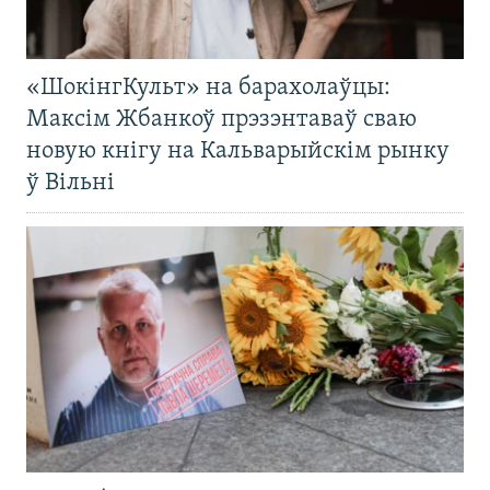
«ШокінгКульт» на барахолаўцы:
Максім Жбанкоў прэзэнтаваў сваю
новую кнігу на Кальварыйскім рынку
ў Вільні