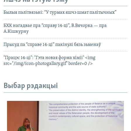
Былыя палітвязьні: “У турмах яшчэ шмат палітычных”
БХК нагадвае пра “справу 14-ці”, В.Вячорка — пра
А.Кішкурну
Прысуд па “справе 14-ці” пакінулі бязь зьменаў
"Працэс 14-ці": "Гэта новая форма хіміі" <img
src="/img/icon-photogallary.gif" border=0 />
Выбар рэдакцыі