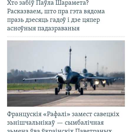
Хто забіў Паўла Шарамета?
Расказваем, што пра гэта вядома
празь дзесяць гадоў і дзе цяпер
асноўныя падазраваныя
Францускія «Рафалі» замест савецкіх
зьнішчальнікаў — сымбалічная
зьмена ўва ўкраінскіх Паветраных