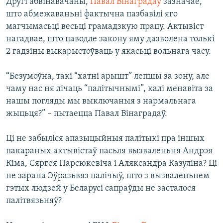
Другі абвінавачаны,
Павал Вінаградаў
зазначае,
што абмежаваньні фактычна пазбавілі яго
магчымасьці весьці грамадзкую працу. Актывіст
нагадвае, што паводле закону яму дазволена толькі
2 гадзіны выкарыстоўваць у якасьці вольнага часу.
“Безумоўна, такі “хатні арышт” лепшы за зону, але
чаму нас ня лічаць “палітычнымі”, калі менавіта за
нашы погляды мы выключаныя з нармальнага
жыцьця?” – пытаецца Павал Вінаградаў.
Ці не забыліся апазыцыйныя палітыкі пра іншых
пакараных актывістаў пасьля вызваленьня Андрэя
Кіма, Сяргея Парсюкевіча і Аляксандра Казуліна? Ці
не зарана Эўразьвяз палічыў, што з вызваленьнем
гэтых людзей у Беларусі сапраўды не засталося
палітвязьняў?