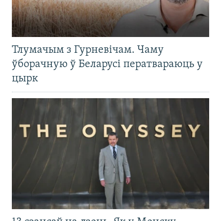
Тлумачым з Гурневічам. Чаму
ўборачную ў Беларусі ператвараюць у
цырк