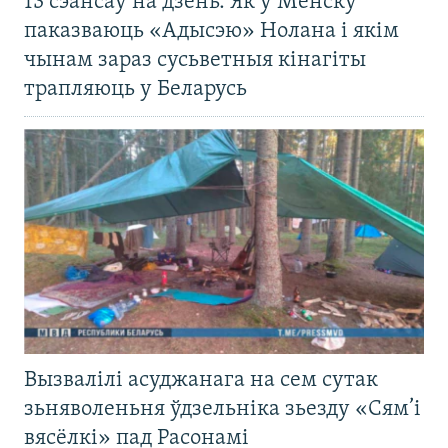
13 сэансаў на дзень. Як у Менску
паказваюць «Адысэю» Нолана і якім
чынам зараз сусьветныя кінагіты
трапляюць у Беларусь
Вызвалілі асуджанага на сем сутак
зьняволеньня ўдзельніка зьезду «Сям’і
вясёлкі» пад Расонамі