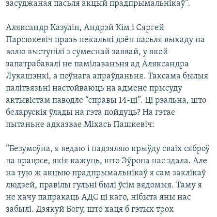
засуджаная пасьля акцый прадпрымальнікаў”.
Аляксандр Казулін, Андрэй Кім і Сяргей
Парсюкевіч празь некалькі дзён пасьля выхаду на
волю выступілі з сумеснай заявай, у якой
запатрабавалі не памілаваньня ад Аляксандра
Лукашэнкі, а поўнага апраўданьня. Таксама былыя
палітвязьні настойваюць на адмене прысуду
актывістам паводле “справы 14-ці”. Ці рэальна, што
беларускія ўлады на гэта пойдуць? На гэтае
пытаньне адказвае Міхась Пашкевіч:
“Безумоўна, я ведаю і падзяляю крыўду сваіх сяброў
па працэсе, якія кажуць, што Эўропа нас здала. Але
на тую ж акцыю прадпрымальнікаў я сам заклікаў
людзей, правілы гульні былі ўсім вядомыя. Таму я
не хачу папракаць АДС ці каго, нібыта яны нас
забылі. Дзякуй Богу, што хаця б гэтых трох