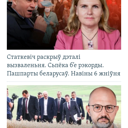
Статкевіч раскрыў дэталі
вызваленьня. Сьпёка б’е рэкорды.
Пашпарты беларусаў. Навіны 6 жніўня