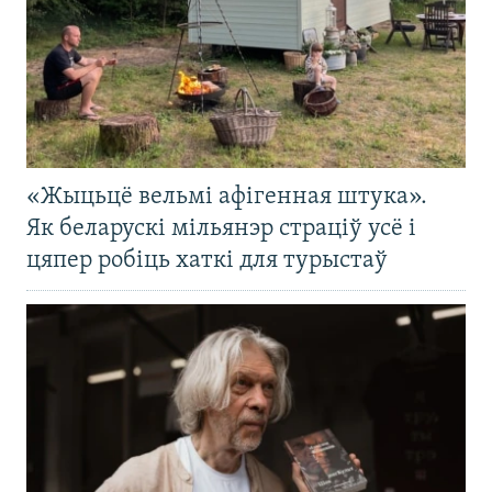
«Жыцьцё вельмі афігенная штука».
Як беларускі мільянэр страціў усё і
цяпер робіць хаткі для турыстаў