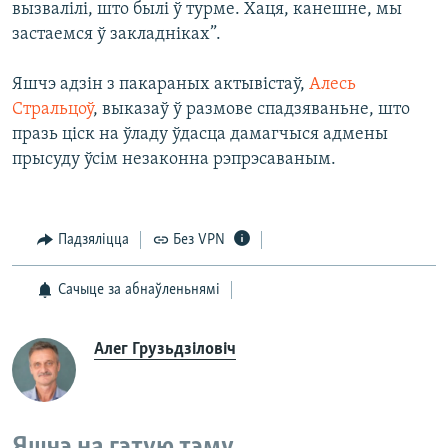
вызвалілі, што былі ў турме. Хаця, канешне, мы
застаемся ў закладніках”.
Яшчэ адзін з пакараных актывістаў,
Алесь
Стральцоў
, выказаў ў размове спадзяваньне, што
празь ціск на ўладу ўдасца дамагчыся адмены
прысуду ўсім незаконна рэпрэсаваным.
Падзяліцца
Без VPN
Сачыце за абнаўленьнямі
Алег Грузьдзіловіч
Яшчэ на гэтую тэму