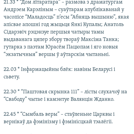
21.33 * “Дом літаратара” – размова з драматургам
Андрэем Карэліным – суаўтарам апублікаванай у
часопісе “Маладосць” п’есы “Абняць вышыню”, якая
апісвае апошні год жыцьця Янкі Купалы; Анатоль
Сідарэвіч рэцэнзуе першыя чатыры тамы
выдаванага цяпер збору твораў Максіма Танка;
гутарка з паэтам Юрасём Пацюпам і яго новыя
“экзатычныя” вершы ў аўтарскім чытаньні.
22.03 * Інфармацыйны блёк: навіны Беларусі і
сьвету.
22.30 * “Паштовая скрынка 111” – лісты слухачоў на
“Свабоду” чытае і камэнтуе Валянцін Жданко.
22.45 * “Сымбаль веры” – стаўленьне Царквы і
вернікаў да фэмінізму і фэмінісцкай тэалёгіі.