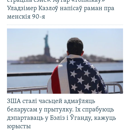
страціла сэнс». Аўтар «Гопнікаў»
Уладзімер Казлоў напісаў раман пра
менскія 90-я
ЗША сталі часьцей адмаўляць
беларусам у прытулку. Іх спрабуюць
дэпартаваць у Бэліз і Ўганду, кажуць
юрысты