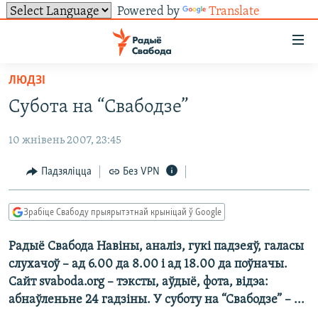
Powered by
Translate
Лінкі
ўнівэрсальнага
доступу
ЛЮДЗІ
НАВІНЫ
Перайсьці
Субота на “Свабодзе”
да
ТОЛЬКІ НА СВАБОДЗЕ
УСЕ НАВІНЫ
галоўнага
10 жнівень 2007, 23:45
СУВЯЗЬ
ВІДЭА І ФОТА
ТЭСТЫ
зьместу
Перайсьці
ПАДПІСАЦЦА
ЛЮДЗІ
БЛОГІ
АБЫСЬЦІ БЛЯКАВАНЬНЕ
Падзяліцца
Без VPN
да
ПАЛІТЫКА
ГІСТОРЫЯ НА СВАБОДЗЕ
ПАДЗЯЛІЦЦА ІНФАРМАЦЫЯЙ
RSS
галоўнай
САЧЫЦЕ ЗА АБНАЎЛЕНЬНЯМІ
Зрабіце Свабоду прыярытэтнай крыніцай ў Google
навігацыі
ЭКАНОМІКА
ПАДКАСТЫ
ПАДКАСТЫ
Перайсьці
Радыё Свабода Навіны, аналіз, гукі падзеяў, галасы
ВАЙНА
КНІГІ
FACEBOOK
да
слухачоў – ад 6.00 да 8.00 і ад 18.00 да поўначы.
БЕЛАРУСЫ НА ВАЙНЕ
АЎДЫЁКНІГІ
TWITTER
пошуку
Сайт svaboda.org – тэксты, аўдыё, фота, відэа:
абнаўленьне 24 гадзіны. У суботу на “Свабодзе” – ...
ПАЛІТВЯЗЬНІ
PREMIUM
Усе сайты РС/РСЭ