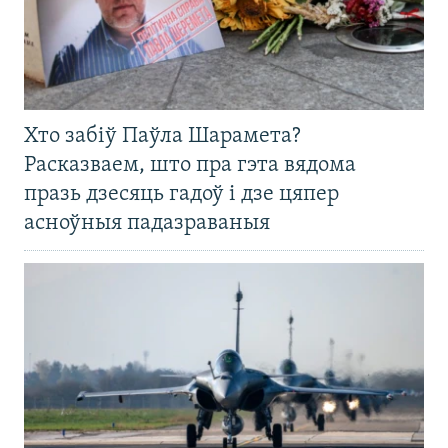
Хто забіў Паўла Шарамета?
Расказваем, што пра гэта вядома
празь дзесяць гадоў і дзе цяпер
асноўныя падазраваныя