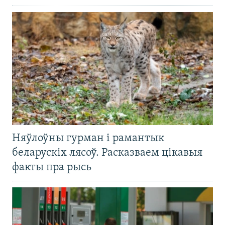
Няўлоўны гурман і рамантык
беларускіх лясоў. Расказваем цікавыя
факты пра рысь