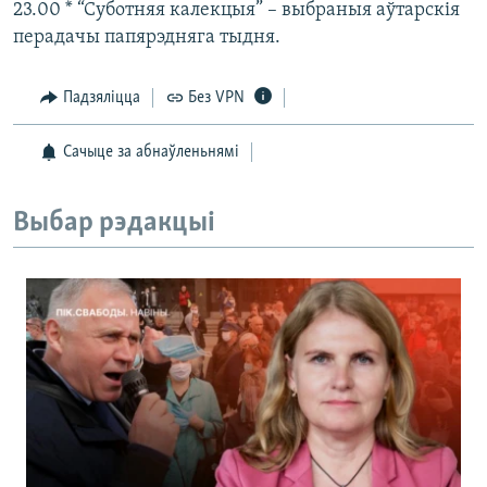
23.00 * “Суботняя калекцыя” – выбраныя аўтарскія
перадачы папярэдняга тыдня.
Падзяліцца
Без VPN
Сачыце за абнаўленьнямі
Выбар рэдакцыі