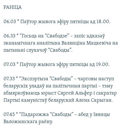
КУЛЬТУРА
МОВА
РАНІЦА
КАЛЯНДАР
НА ХВАЛЯХ СВАБОДЫ
06.03 * Паўтор жывога эфіру пятніцы ад 18.00.
06.33 * “Госьць на “Свабодзе” – запіс адказаў
эканамічнага аналітыка Валянціна Мацкевіча на
пытаньні слухачоў “Свабоды”.
07.03 * Паўтор жывога эфіру пятніцы ад 19.00.
07.33 * “Экспэртыза “Свабоды” – чарговы наступ
беларускіх уладаў на палітычныя партыі – тэму
абмяркоўваюць юрыст Сяргей Альфер і сакратар
Партыі камуністаў беларускай Алена Скрыган.
07.45 * “Падарожжа “Свабоды” – абед у Івянцы
Валожынскага раёну.