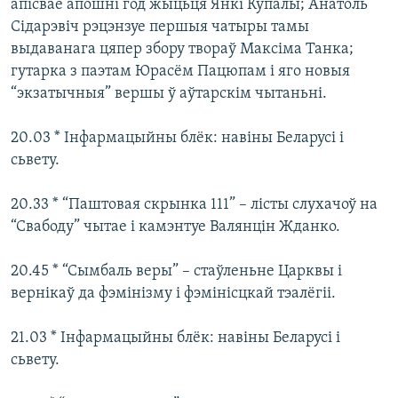
апісвае апошні год жыцьця Янкі Купалы; Анатоль
Сідарэвіч рэцэнзуе першыя чатыры тамы
выдаванага цяпер збору твораў Максіма Танка;
гутарка з паэтам Юрасём Пацюпам і яго новыя
“экзатычныя” вершы ў аўтарскім чытаньні.
20.03 * Інфармацыйны блёк: навіны Беларусі і
сьвету.
20.33 * “Паштовая скрынка 111” – лісты слухачоў на
“Свабоду” чытае і камэнтуе Валянцін Жданко.
20.45 * “Сымбаль веры” – стаўленьне Царквы і
вернікаў да фэмінізму і фэмінісцкай тэалёгіі.
21.03 * Інфармацыйны блёк: навіны Беларусі і
сьвету.