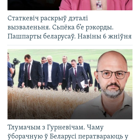
Статкевіч раскрыў дэталі
вызваленьня. Сьпёка б’е рэкорды.
Пашпарты беларусаў. Навіны 6 жніўня
Тлумачым з Гурневічам. Чаму
ўборачную ў Беларусі ператвараюць у