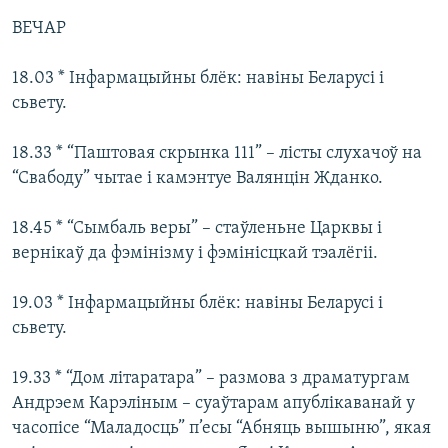
ВЕЧАР
18.03 * Інфармацыйны блёк: навіны Беларусі і
сьвету.
18.33 * “Паштовая скрынка 111” – лісты слухачоў на
“Свабоду” чытае і камэнтуе Валянцін Жданко.
18.45 * “Сымбаль веры” – стаўленьне Царквы і
вернікаў да фэмінізму і фэмінісцкай тэалёгіі.
19.03 * Інфармацыйны блёк: навіны Беларусі і
сьвету.
19.33 * “Дом літаратара” – размова з драматургам
Андрэем Карэліным – суаўтарам апублікаванай у
часопісе “Маладосць” п’есы “Абняць вышыню”, якая