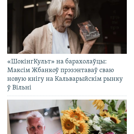
«ШокінгКульт» на барахолаўцы:
Максім Жбанкоў прэзэнтаваў сваю
новую кнігу на Кальварыйскім рынку
ў Вільні