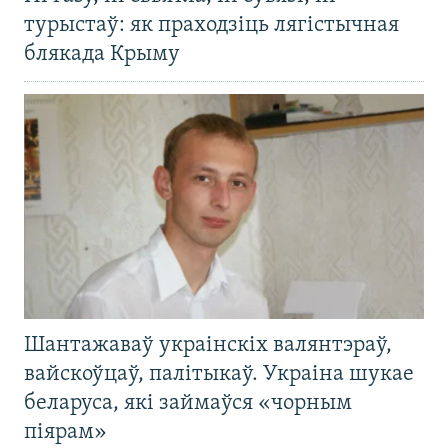
турыстаў: як праходзіць лягістычная
блякада Крыму
Шантажаваў украінскіх валянтэраў,
вайскоўцаў, палітыкаў. Украіна шукае
беларуса, які займаўся «чорным
піярам»