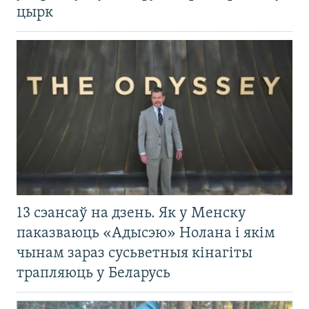
цырк
13 сэансаў на дзень. Як у Менску
паказваюць «Адысэю» Нолана і якім
чынам зараз сусьветныя кінагіты
трапляюць у Беларусь