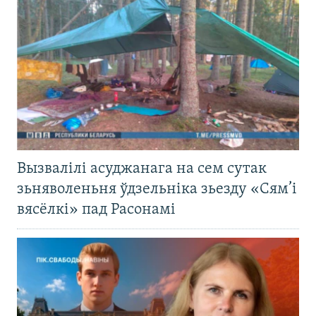
Вызвалілі асуджанага на сем сутак
зьняволеньня ўдзельніка зьезду «Сям’і
вясёлкі» пад Расонамі