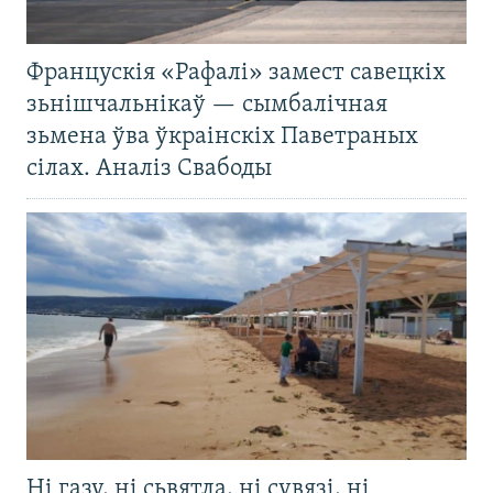
Францускія «Рафалі» замест савецкіх
зьнішчальнікаў — сымбалічная
зьмена ўва ўкраінскіх Паветраных
сілах. Аналіз Свабоды
Ні газу, ні сьвятла, ні сувязі, ні