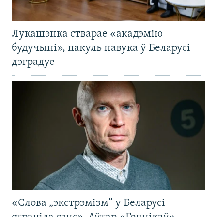
Лукашэнка стварае «акадэмію
будучыні», пакуль навука ў Беларусі
дэградуе
«Слова „экстрэмізм“ у Беларусі