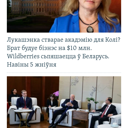
Лукашэнка стварае акадэмію для Колі?
Брат будуе бізнэс на $10 млн.
Wildberries сьпяшаецца ў Беларусь.
Навіны 5 жніўня