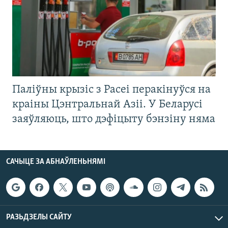
Паліўны крызіс з Расеі перакінуўся на
краіны Цэнтральнай Азіі. У Беларусі
заяўляюць, што дэфіцыту бэнзіну няма
САЧЫЦЕ ЗА АБНАЎЛЕНЬНЯМІ
РАЗЬДЗЕЛЫ САЙТУ