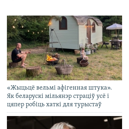
«Жыцьцё вельмі афігенная штука».
Як беларускі мільянэр страціў усё і
цяпер робіць хаткі для турыстаў