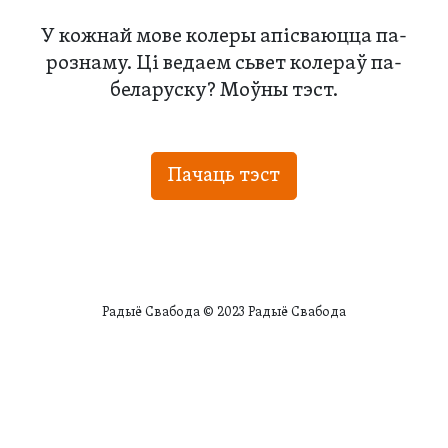
У кожнай мове колеры апісваюцца па-
рознаму. Ці ведаем сьвет колераў па-
беларуску? Моўны тэст.
Пачаць тэст
Радыё Свабода © 2023 Радыё Свабода