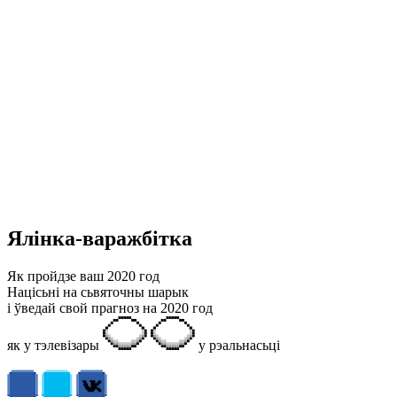
Ялінка-варажбітка
Як пройдзе ваш 2020 год
Націсьні на сьвяточны шарык
і ўведай свой прагноз на 2020 год
як у тэлевізары
у рэальнасьці