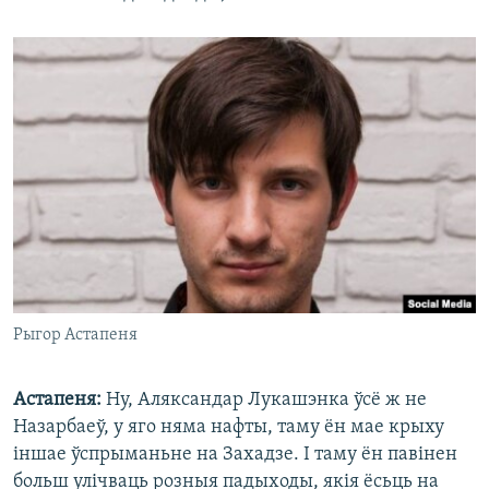
Рыгор Астапеня
Астапеня:
Ну, Аляксандар Лукашэнка ўсё ж не
Назарбаеў, у яго няма нафты, таму ён мае крыху
іншае ўспрыманьне на Захадзе. І таму ён павінен
больш улічваць розныя падыходы, якія ёсьць на