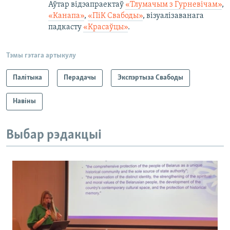
Аўтар відэапраектаў
«Тлумачым з Гурневічам»
,
«Канапа»
,
«ПіК Свабоды»
, візуалізаванага
падкасту
«Красаўцы»
.
Тэмы гэтага артыкулу
Палітыка
Перадачы
Экспэртыза Свабоды
Навіны
Выбар рэдакцыі