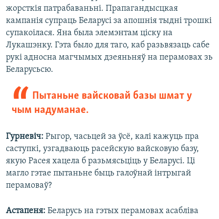
жорсткія патрабаваньні. Прапагандысцкая
кампанія супраць Беларусі за апошнія тыдні трошкі
супакоілася. Яна была элемэнтам ціску на
Лукашэнку. Гэта было для таго, каб разьвязаць сабе
рукі адносна магчымых дзеяньняў на перамовах зь
Беларусьсю.
Пытаньне вайсковай базы шмат у
чым надуманае.
Гурневіч:
Рыгор, часьцей за ўсё, калі кажуць пра
саступкі, узгадваюць расейскую вайсковую базу,
якую Расея хацела б разьмясьціць у Беларусі. Ці
магло гэтае пытаньне быць галоўнай інтрыгай
перамоваў?
Астапеня:
Беларусь на гэтых перамовах асабліва