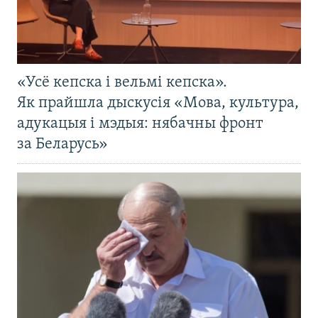
«Усё кепска і вельмі кепска».
Як прайшла дыскусія «Мова, культура,
адукацыя і мэдыя: нябачны фронт
за Беларусь»