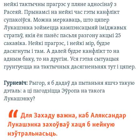
нейкі тактычны прагрэс у пляне адносінаў з
Расеяй. Прынамсі на нейкі час гэты канфлікт
супакоіўся. Можна меркаваць, што цяпер
Лукашэнка зоймецца кампэнсацыяй іміджавых
стратаў, якія ён панёс пасьля разгону акцыі 25
сакавіка. Нейкі прагрэс, і нейкі мір, будзе
дасягнуты і там. А далей будзе канфлікт то на
адным баку, то на другім. Уся гэтая сытуацыя
грунтуецца на тактычных дасягненьнях тут і цяпер.
Гурневіч:
Рыгор, я б дадаў да пытаньня яшчэ такую
дэталь: а ці пагодзіцца Эўропа на такога
Лукашэнку?
Для Захаду важна, каб Аляксандар
Лукашэнка захоўваў хаця б нейкую
нэўтральнасьць.