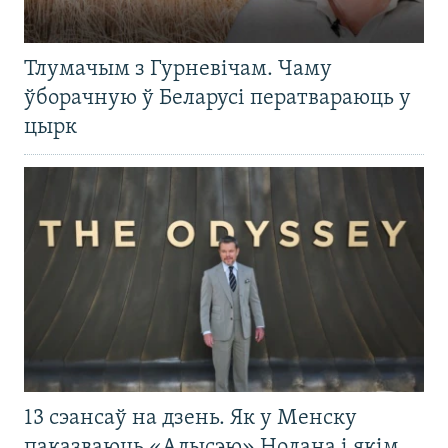
Тлумачым з Гурневічам. Чаму
ўборачную ў Беларусі ператвараюць у
цырк
13 сэансаў на дзень. Як у Менску
паказваюць «Адысэю» Нолана і якім