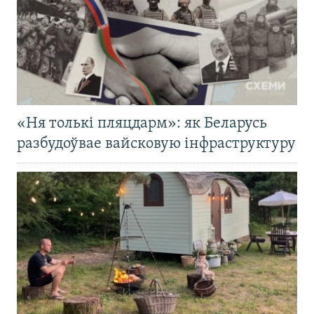
«Ня толькі пляцдарм»: як Беларусь
разбудоўвае вайсковую інфраструктуру