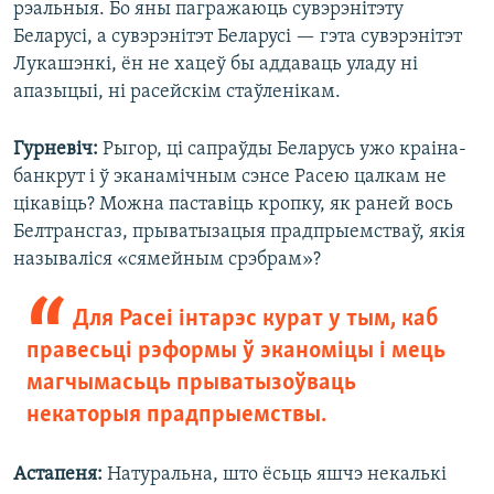
рэальныя. Бо яны пагражаюць сувэрэнітэту
Беларусі, а сувэрэнітэт Беларусі — гэта сувэрэнітэт
Лукашэнкі, ён не хацеў бы аддаваць уладу ні
апазыцыі, ні расейскім стаўленікам.
Гурневіч:
Рыгор, ці сапраўды Беларусь ужо краіна-
банкрут і ў эканамічным сэнсе Расею цалкам не
цікавіць? Можна паставіць кропку, як раней вось
Белтрансгаз, прыватызацыя прадпрыемстваў, якія
называліся «сямейным срэбрам»?
Для Расеі інтарэс курат у тым, каб
правесьці рэформы ў эканоміцы і мець
магчымасьць прыватызоўваць
некаторыя прадпрыемствы.
Астапеня:
Натуральна, што ёсьць яшчэ некалькі