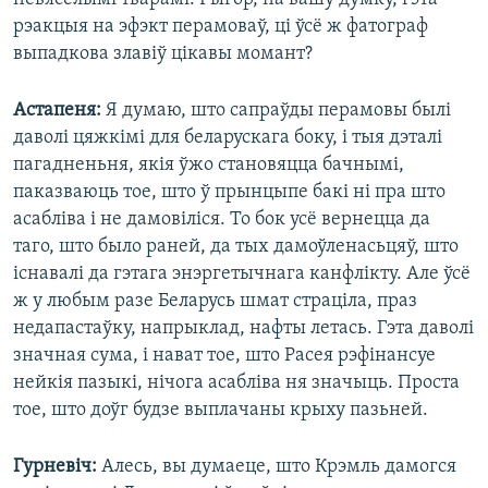
рэакцыя на эфэкт перамоваў, ці ўсё ж фатограф
выпадкова злавіў цікавы момант?
Астапеня:
Я думаю, што сапраўды перамовы былі
даволі цяжкімі для беларускага боку, і тыя дэталі
пагадненьня, якія ўжо становяцца бачнымі,
паказваюць тое, што ў прынцыпе бакі ні пра што
асабліва і не дамовіліся. То бок усё вернецца да
таго, што было раней, да тых дамоўленасьцяў, што
існавалі да гэтага энэргетычнага канфлікту. Але ўсё
ж у любым разе Беларусь шмат страціла, праз
недапастаўку, напрыклад, нафты летась. Гэта даволі
значная сума, і нават тое, што Расея рэфінансуе
нейкія пазыкі, нічога асабліва ня значыць. Проста
тое, што доўг будзе выплачаны крыху пазьней.
Гурневіч:
Алесь, вы думаеце, што Крэмль дамогся