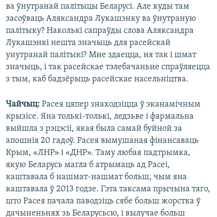
ва ўнутранай палітыцы Беларусі. Але куды там
засоўваць Аляксандра Лукашэнку ва ўнутраную
палітыку? Наколькі сапраўды слова Аляксандра
Лукашэнкі нешта значыць для расейскай
унутранай палітыкі? Мне здаецца, ня так і шмат
значыць, і так расейскае тэлебачаньне спраўляецца
з тым, каб бадзёрыць расейскае насельніцтва.
Чайчыц:
Расея цяпер знаходзіцца ў эканамічным
крызісе. Яна толькі-толькі, ледзьве і фармальна
выйшла з рэцэсіі, якая была самай буйной за
апошнія 20 гадоў. Расея вымушаная фінансаваць
Крым, «ЛНР» і «ДНР». Таму любая падтрымка,
якую Беларусь магла б атрымаць ад Расеі,
каштавала б нашмат-нашмат больш, чым яна
каштавала ў 2013 годзе. Гэта таксама прычына таго,
што Расея пачала паводзіць сябе больш жорстка ў
дачыненьнях зь Беларусьсю, і вылучае больш