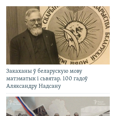
Закаханы ў беларускую мову
матэматык і сьвятар. 100 гадоў
Аляксандру Надсану