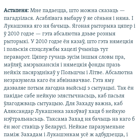
Астапеня:
Мне падаецца, што можна сказаць —
пагадзілася. Асаблівага выбару ў яе сёньня і няма. І
Лукашэнка яго ня бачыць. Ягоная рыторыка цяпер і
ў 2010 годзе — гэта абсалютна дзьве розныя
рыторыкі. У 2010 годзе ён казаў, што гэта нямецкія
і польскія спэцслужбы хацелі ўчыніць тут
пераварот. Цяпер гучаць зусім іншыя словы пра,
маўляў, амэрыканскія і нямецкія фонды празь
нейкіх пасярэднікаў у Польшчы і Літве. Абсалютна
незразумела каго ён абвінавачвае. Гэта яму
дазваляе потым лагодна выйсьці з сытуацыі. Так ён
пакідае сабе нейкую элястычнасьць, каб пасьля
ўлагоджваць сытуацыю. Для Захаду важна, каб
Аляксандар Лукашэнка захоўваў хаця б нейкую
нэўтральнасьць. Таксама Захад ня бачыць на каго б
ён мог ставіць у Беларусі. Нейкае паразуменьне
паміж Захадам і Лукашэнкам усё ж адбудзецца, і