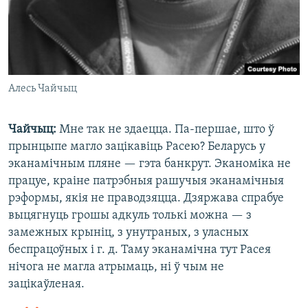
Алесь Чайчыц
Чайчыц:
Мне так не здаецца. Па-першае, што ў
прынцыпе магло зацікавіць Расею? Беларусь у
эканамічным пляне — гэта банкрут. Эканоміка не
працуе, краіне патрэбныя рашучыя эканамічныя
рэформы, якія не праводзяцца. Дзяржава спрабуе
выцягнуць грошы адкуль толькі можна — з
замежных крыніц, з унутраных, з уласных
беспрацоўных і г. д. Таму эканамічна тут Расея
нічога не магла атрымаць, ні ў чым не
зацікаўленая.