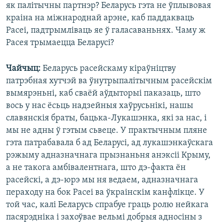
як палітычны партнэр? Беларусь гэта не ўплывовая
краіна на міжнароднай арэне, каб паддакваць
Расеі, падтрымліваць яе ў галасаваньнях. Чаму ж
Расея трымаецца Беларусі?
Чайчыц:
Беларусь расейскаму кіраўніцтву
патрэбная хутчэй ва ўнутрыпалітычным расейскім
вымярэньні, каб сваёй аўдыторыі паказаць, што
вось у нас ёсьць надзейныя хаўрусьнікі, нашы
славянскія браты, бацька-Лукашэнка, які за нас, і
мы не адны ў гэтым сьвеце. У практычным пляне
гэта патрабавала б ад Беларусі, ад лукашэнкаўскага
рэжыму адназначнага прызнаньня анэксіі Крыму,
а не такога амбівалентнага, што дэ-факта ён
расейскі, а дэ-юрэ мы ня ведаем, адназначнага
пераходу на бок Расеі ва ўкраінскім канфлікце. У
той час, калі Беларусь спрабуе граць ролю нейкага
пасярэдніка і захоўвае вельмі добрыя адносіны з