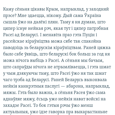
Каму сёньня цікавы Крым, напрыклад, у заходняй
прэсе? Мне здаецца, нікому. Дый сама Ўкраїна
сышла ўжо на далёкі плян. Таму я ня думаю, што
цяпер існуе нейкая рэч, якая тут і цяпер патрэбная
Расеі ад Беларусі. І менавіта праз гэта Пуцін і
расейскае кіраўніцтва можа сябе так спакойна
паводзіць зь беларускім кіраўніцтвам. Раней цяжка
было сабе ўявіць, што беларускі бок больш за год ня
можа нічога выбіць з Расеі. А сёньня мы бачым,
што сапраўды нічога не атрымліваецца, і гэта шмат
у чым дзякуючы таму, што Расеі ўжо ня так шмат
чаго трэба ад Беларусі. Раней Беларусь выконвала
нейкія канкрэтныя паслугі — абарона, напрыклад,
мяжы. Гэта было важна, а сёньня Расея ўжо сама
аднаўляе мяжу, ёсьць ужо нейкія нават войскі на
захадзе Расеі. То бок гэтыя рэчы ўжо менш
актуальныя, ужо ідзе гаворка пра выкарыстаньне