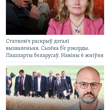
Статкевіч раскрыў дэталі
вызваленьня. Сьпёка б’е рэкорды.
Пашпарты беларусаў. Навіны 6 жніўня