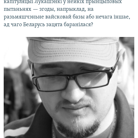
капітуляцыі Лукашэнкі ў нейкіх прынцыповых
пытаньнях — згоды, напрыклад, на
разьмяшчэньне вайсковай базы або нечага іншае,
ад чаго Беларусь зацята баранілася?