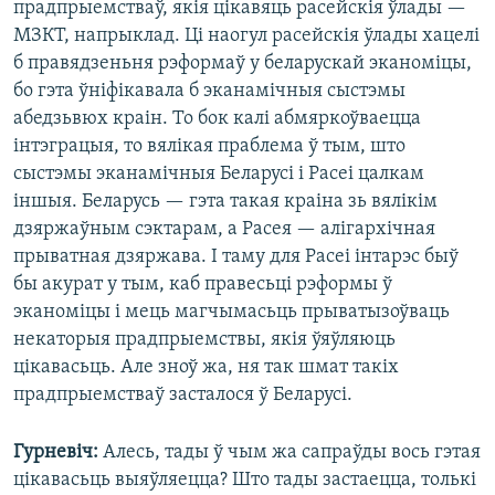
прадпрыемстваў, якія цікавяць расейскія ўлады —
МЗКТ, напрыклад. Ці наогул расейскія ўлады хацелі
б правядзеньня рэформаў у беларускай эканоміцы,
бо гэта ўніфікавала б эканамічныя сыстэмы
абедзьвюх краін. То бок калі абмяркоўваецца
інтэграцыя, то вялікая праблема ў тым, што
сыстэмы эканамічныя Беларусі і Расеі цалкам
іншыя. Беларусь — гэта такая краіна зь вялікім
дзяржаўным сэктарам, а Расея — алігархічная
прыватная дзяржава. І таму для Расеі інтарэс быў
бы акурат у тым, каб правесьці рэформы ў
эканоміцы і мець магчымасьць прыватызоўваць
некаторыя прадпрыемствы, якія ўяўляюць
цікавасьць. Але зноў жа, ня так шмат такіх
прадпрыемстваў засталося ў Беларусі.
Гурневіч:
Алесь, тады ў чым жа сапраўды вось гэтая
цікавасьць выяўляецца? Што тады застаецца, толькі