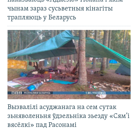
чынам зараз сусьветныя кінагіты
трапляюць у Беларусь
Вызвалілі асуджанага на сем сутак
зьняволеньня ўдзельніка зьезду «Сям’і
вясёлкі» пад Расонамі