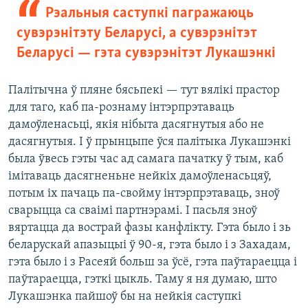
Рэальныя саступкі пагражаюць
сувэрэнітэту Беларусі, а сувэрэнітэт
Беларусі — гэта сувэрэнітэт Лукашэнкі
Палітычна ў пляне бясьпекі — тут вялікі прастор
для таго, каб па-рознаму інтэрпрэтаваць
дамоўленасьці, якія нібыта дасягнутыя або не
дасягнутыя. І ў прынцыпе ўся палітыка Лукашэнкі
была ўвесь гэты час ад самага пачатку ў тым, каб
імітаваць дасягненьне нейкіх дамоўленасьцяў,
потым іх пачаць па-свойму інтэрпрэтаваць, зноў
сварыцца са сваімі партнэрамі. І пасьля зноў
вяртацца да вострай фазы канфлікту. Гэта было і зь
беларускай апазыцыі ў 90-я, гэта было і з Захадам,
гэта было і з Расеяй больш за ўсё, гэта паўтараецца і
паўтараецца, гэткі цыкль. Таму я ня думаю, што
Лукашэнка пайшоў бы на нейкія саступкі