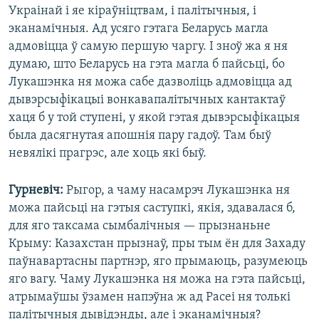
Украінай і яе кіраўніцтвам, і палітычныя, і
эканамічныя. Ад усяго гэтага Беларусь магла
адмовіцца ў самую першую чаргу. І зноў жа я ня
думаю, што Беларусь на гэта магла б пайсьці, бо
Лукашэнка ня можа сабе дазволіць адмовіцца ад
дывэрсыфікацыі вонкавапалітычных кантактаў
хаця б у той ступені, у якой гэтая дывэрсыфікацыя
была дасягнутая апошнія пару гадоў. Там быў
невялікі прагрэс, але хоць які быў.
Гурневіч:
Рыгор, а чаму насамрэч Лукашэнка ня
можа пайсьці на гэтыя саступкі, якія, здавалася б,
для яго таксама сымбалічныя — прызнаньне
Крыму: Казахстан прызнаў, пры тым ён для Захаду
паўнавартасны партнэр, яго прымаюць, разумеюць
яго вагу. Чаму Лукашэнка ня можа на гэта пайсьці,
атрымаўшы ўзамен напэўна ж ад Расеі ня толькі
палітычныя дывідэнды, але і эканамічныя?