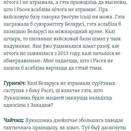
нічога і не атрымала, а гэта прыводзіць да высновы,
што і Расея асабліва нічога не атрымае. Пра
вайсковую базу гаворка ўвогуле ісьці ня можа. Гэта
пагражала б сувэрэнітэту Беларусі, гэта аслабіла б
пазыцыю Беларусі на міжнароднай арэне. Калі
шчыра, то пытаньне вайсковай базы шмат у чым
надуманае. Яно ўжо ўздымалася шмат разоў, але
нічога не зьмянілася з 2013 году, калі пачалося яе
абмеркаваньне. Мне падаецца, што і Расея не
хацела б асабліва вяртацца да гэтай тэмы.
Гурневіч:
Калі Беларусь не атрымала сур’ёзных
саступак з боку Расеі, ці азначае гэта, што
Лукашэнка будзе мацней імкнуцца наладзіць
адносіны з Захадам?
Чайчыц:
Лукашэнка дзейнічае збольшага паводле
тактычнага прынцыпу, як ківач. Тут быў дасягнуты