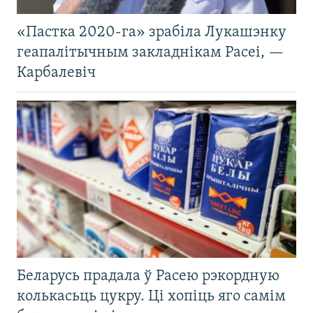
«Пастка 2020-га» зрабіла Лукашэнку
геапалітычным закладнікам Расеі, —
Карбалевіч
Беларусь прадала ў Расею рэкордную
колькасьць цукру. Ці хопіць яго самім