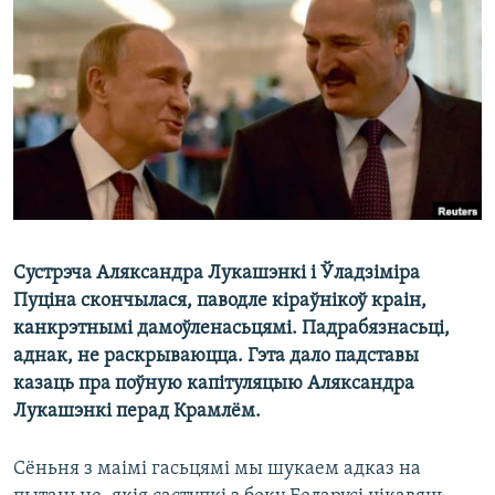
КУЛЬТУРА
МОВА
КАЛЯНДАР
НА ХВАЛЯХ СВАБОДЫ
Сустрэча Аляксандра Лукашэнкі і Ўладзіміра
Пуціна скончылася, паводле кіраўнікоў краін,
канкрэтнымі дамоўленасьцямі. Падрабязнасьці,
аднак, не раскрываюцца. Гэта дало падставы
казаць пра поўную капітуляцыю Аляксандра
Лукашэнкі перад Крамлём.
Сёньня з маімі гасьцямі мы шукаем адказ на