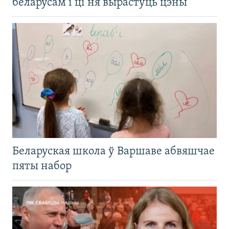
беларусам і ці ня вырастуць цэны
Беларуская школа ў Варшаве абвяшчае
пяты набор