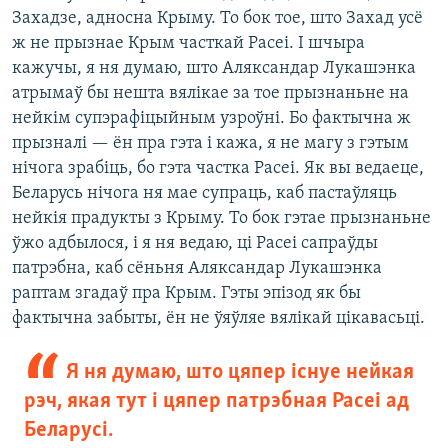
Захадзе, адносна Крыму. То бок тое, што Захад усё
ж не прызнае Крым часткай Расеі. І шчыра
кажучы, я ня думаю, што Аляксандар Лукашэнка
атрымаў бы нешта вялікае за тое прызнаньне на
нейкім супэрафіцыйным узроўні. Бо фактычна ж
прызналі — ён пра гэта і кажа, я не магу з гэтым
нічога зрабіць, бо гэта частка Расеі. Як вы ведаеце,
Беларусь нічога ня мае супраць, каб пастаўляць
нейкія прадукты з Крыму. То бок гэтае прызнаньне
ўжо адбылося, і я ня ведаю, ці Расеі сапраўды
патрэбна, каб сёньня Аляксандар Лукашэнка
раптам згадаў пра Крым. Гэты эпізод як бы
фактычна забыты, ён не ўяўляе вялікай цікавасьці.
Я ня думаю, што цяпер існуе нейкая
рэч, якая тут і цяпер патрэбная Расеі ад
Беларусі.