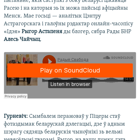
пытаньне, якія саступкі з боку Беларусі цікавяць
Расею і на каторыя зь іх можа пайсьці афіцыйны
Менск. Мае госьці — аналітык Цэнтру
Астрагорскага і галоўны рэдактар онлайн-часопісу
«Ідэя»
Рыгор Астапеня
ды блогер, сябра Рады БНР
Алесь Чайчыц
.
Гурневіч:
Сымбалем перамоваў у Піцеры стаў
фотаздымак беларускай дэлегацыі, дзе ў адным
шэрагу сядзяць беларускія чыноўнікі зь вельмі
невясёлымі тварамі. Рыгор, на вашу думку, гэта