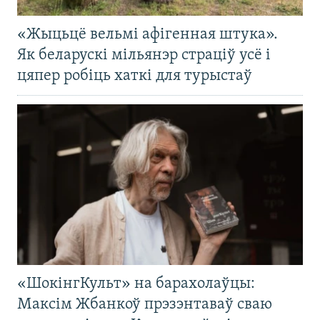
«Жыцьцё вельмі афігенная штука».
Як беларускі мільянэр страціў усё і
цяпер робіць хаткі для турыстаў
«ШокінгКульт» на барахолаўцы:
Максім Жбанкоў прэзэнтаваў сваю