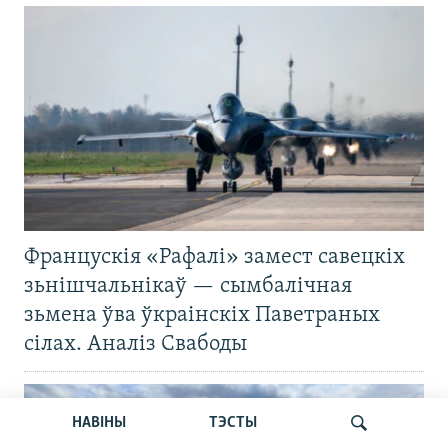
Францускія «Рафалі» замест савецкіх
зьнішчальнікаў — сымбалічная
зьмена ўва ўкраінскіх Паветраных
сілах. Аналіз Свабоды
НАВІНЫ
ТЭСТЫ