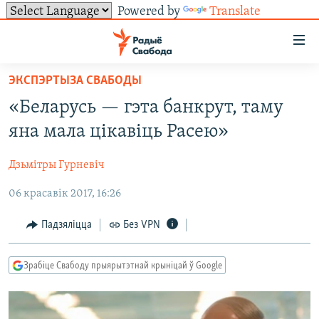
Powered by
Translate
Лінкі
ўнівэрсальнага
доступу
ЭКСПЭРТЫЗА СВАБОДЫ
НАВІНЫ
Перайсьці
«Беларусь — гэта банкрут, таму
да
ТОЛЬКІ НА СВАБОДЗЕ
УСЕ НАВІНЫ
яна мала цікавіць Расею»
галоўнага
СУВЯЗЬ
ВІДЭА І ФОТА
ТЭСТЫ
зьместу
Дзьмітры Гурневіч
Перайсьці
ПАДПІСАЦЦА
ЛЮДЗІ
БЛОГІ
АБЫСЬЦІ БЛЯКАВАНЬНЕ
да
06 красавік 2017, 16:26
ПАЛІТЫКА
ГІСТОРЫЯ НА СВАБОДЗЕ
ПАДЗЯЛІЦЦА ІНФАРМАЦЫЯЙ
RSS
галоўнай
САЧЫЦЕ ЗА АБНАЎЛЕНЬНЯМІ
навігацыі
ЭКАНОМІКА
ПАДКАСТЫ
ПАДКАСТЫ
Падзяліцца
Без VPN
Перайсьці
ВАЙНА
КНІГІ
FACEBOOK
да
Зрабіце Свабоду прыярытэтнай крыніцай ў Google
БЕЛАРУСЫ НА ВАЙНЕ
АЎДЫЁКНІГІ
TWITTER
пошуку
ПАЛІТВЯЗЬНІ
PREMIUM
Усе сайты РС/РСЭ