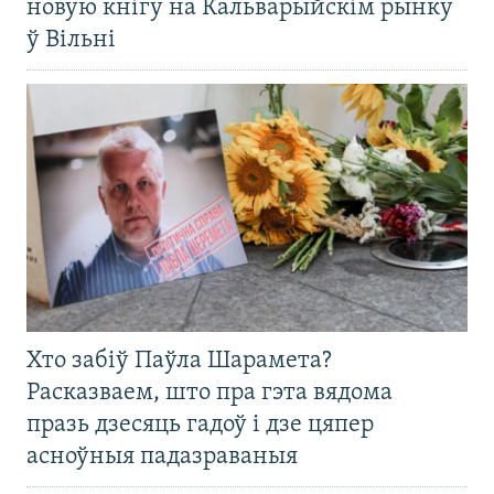
новую кнігу на Кальварыйскім рынку
ў Вільні
Хто забіў Паўла Шарамета?
Расказваем, што пра гэта вядома
празь дзесяць гадоў і дзе цяпер
асноўныя падазраваныя