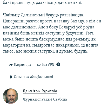
бакі працягнуць разьвіваць дачыненьні.
Чайчыц:
Дачыненьні будуць разьвівацца.
Цяперашні разгон проста нагадаў Захаду, з кім ён
мае дачыненьне. Але з боку Беларусі ўсё роўна
павінны быць нейкія саступкі ў будучыні. Гэта
можа быць нешта бяскрыўднае для рэжыму, як
мараторый на сьмяротнае пакараньне, ці нешта
такое, але нейкія саступкі, я думаю, будуць.
Падзяліцца
Без VPN
Сачыце за абнаўленьнямі
Дзьмітры Гурневіч
Журналіст Радыё Свабода