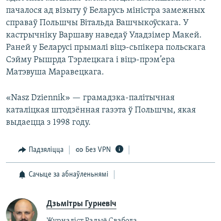
пачалося ад візыту ў Беларусь міністра замежных
справаў Польшчы Вітальда Вашчыкоўскага. У
кастрычніку Варшаву наведаў Уладзімер Макей.
Раней у Беларусі прымалі віцэ-сьпікера польскага
Сэйму Рышрда Тэрлецкага і віцэ-прэм’ера
Матэвуша Маравецкага.
«Nasz Dziennik» — грамадзка-палітычная
каталіцкая штодзённая газэта ў Польшчы, якая
выдаецца з 1998 году.
Падзяліцца
Без VPN
Сачыце за абнаўленьнямі
Дзьмітры Гурневіч
Журналіст Радыё Свабода