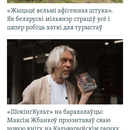
«Жыцьцё вельмі афігенная штука».
Як беларускі мільянэр страціў усё і
цяпер робіць хаткі для турыстаў
«ШокінгКульт» на барахолаўцы:
Максім Жбанкоў прэзэнтаваў сваю
новую кнігу на Кальварыйскім рынку