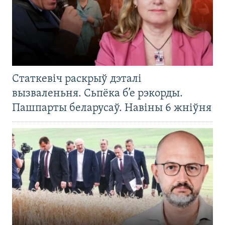
Статкевіч раскрыў дэталі
вызваленьня. Сьпёка б’е рэкорды.
Пашпарты беларусаў. Навіны 6 жніўня