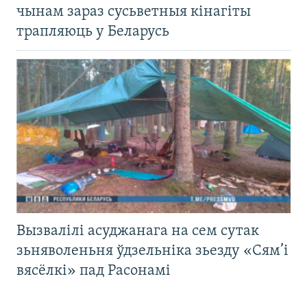
чынам зараз сусьветныя кінагіты
трапляюць у Беларусь
Вызвалілі асуджанага на сем сутак
зьняволеньня ўдзельніка зьезду «Сям’і
вясёлкі» пад Расонамі