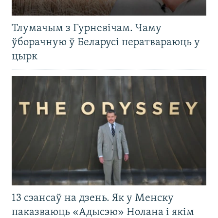
Тлумачым з Гурневічам. Чаму
ўборачную ў Беларусі ператвараюць у
цырк
13 сэансаў на дзень. Як у Менску
паказваюць «Адысэю» Нолана і якім