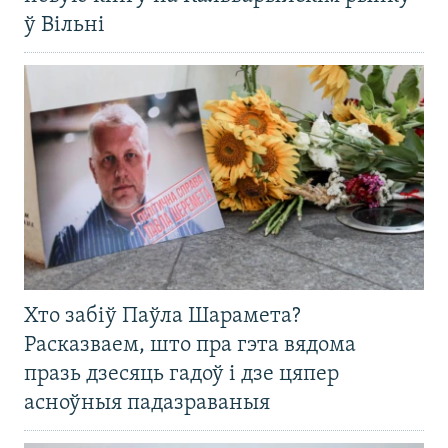
ў Вільні
Хто забіў Паўла Шарамета?
Расказваем, што пра гэта вядома
празь дзесяць гадоў і дзе цяпер
асноўныя падазраваныя