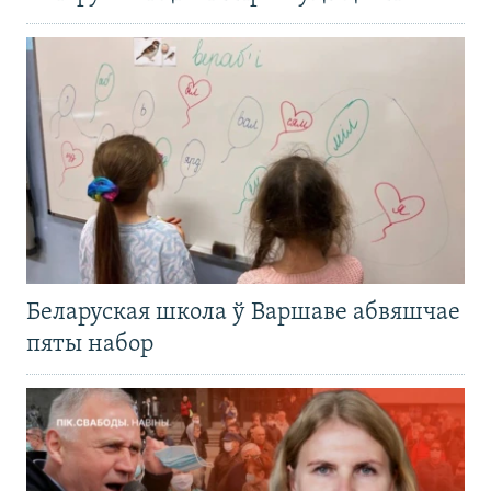
Беларуская школа ў Варшаве абвяшчае
пяты набор