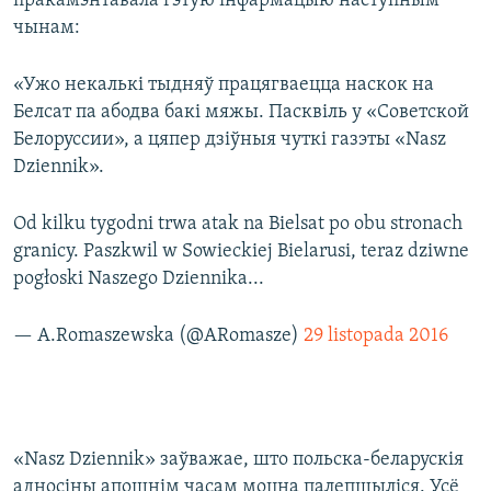
пракамэнтавала гэтую інфармацыю наступным
чынам:
«Ужо некалькі тыдняў працягваецца наскок на
Белсат па абодва бакі мяжы. Пасквіль у «Советской
Белоруссии», а цяпер дзіўныя чуткі газэты «Nasz
Dziennik».
Od kilku tygodni trwa atak na Bielsat po obu stronach
granicy. Paszkwil w Sowieckiej Bielarusi, teraz dziwne
pogłoski Naszego Dziennika...
— A.Romaszewska (@ARomasze)
29 listopada 2016
«Nasz Dziennik» заўважае, што польска-беларускія
адносіны апошнім часам моцна палепшыліся. Усё