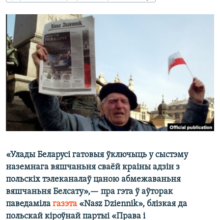
КУЛЬТУРА
МОВА
КАЛЯНДАР
НА ХВАЛЯХ СВАБОДЫ
«Улады Беларусі гатовыя ўключыць у сыстэму
наземнага вяшчаньня сваёй краіны адзін з
польскіх тэлеканалаў цаною абмежаваньня
вяшчаньня Белсату»,—
пра гэта ў аўторак
паведаміла
газэта
«Nasz Dziennik», блізкая да
польскай кіроўнай партыі «Права і