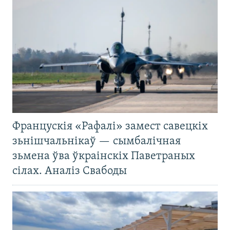
Францускія «Рафалі» замест савецкіх
зьнішчальнікаў — сымбалічная
зьмена ўва ўкраінскіх Паветраных
сілах. Аналіз Свабоды