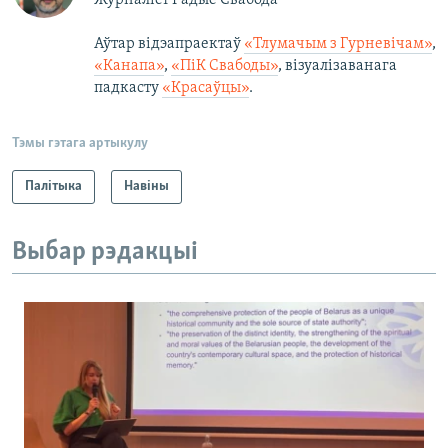
Аўтар відэапраектаў
«Тлумачым з Гурневічам»
,
«Канапа»
,
«ПіК Свабоды»
, візуалізаванага
падкасту
«Красаўцы»
.
Тэмы гэтага артыкулу
Палітыка
Навіны
Выбар рэдакцыі