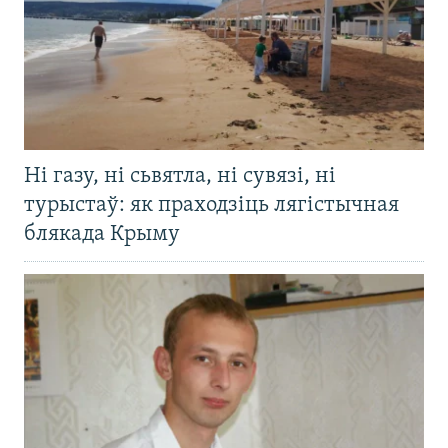
Ні газу, ні сьвятла, ні сувязі, ні
турыстаў: як праходзіць лягістычная
блякада Крыму