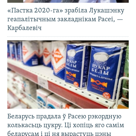
«Пастка 2020-га» зрабіла Лукашэнку
геапалітычным закладнікам Расеі, —
Карбалевіч
Беларусь прадала ў Расею рэкордную
колькасьць цукру. Ці хопіць яго самім
беларусам і ці ня вырастуць цэны