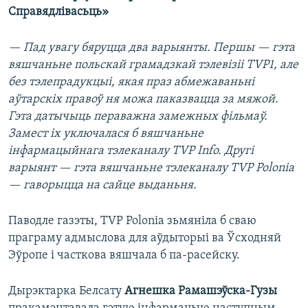
Справядлівасьць»
— Пад увагу бяруцца два варыянты. Першы — гэта
вяшчаньне польскай грамадзкай тэлевізіі TVP1, але
без тэлепрадукцыі, якая праз абмежаваньні
аўтарскіх правоў ня можа паказвацца за мяжой.
Гэта датычыць пераважна замежных фільмаў.
Замест іх уключалася б вяшчаньне
інфармацыйнага тэлеканалу TVP Info. Другі
варыянт — гэта вяшчаньне тэлеканалу TVP Polonia
— гаворыцца на сайце выданьня.
Паводле газэты, TVP Polonia зьмяніла б сваю
праграму адмыслова для аўдыторыі ва Ўсходняй
Эўропе і часткова вяшчала б па-расейску.
Дырэктарка Белсату
Агнешка Рамашэўска-Гузы