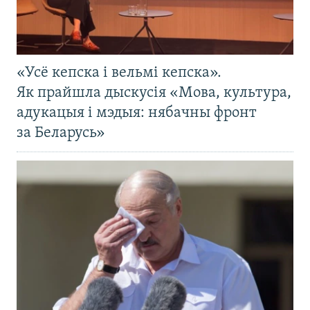
«Усё кепска і вельмі кепска».
Як прайшла дыскусія «Мова, культура,
адукацыя і мэдыя: нябачны фронт
за Беларусь»