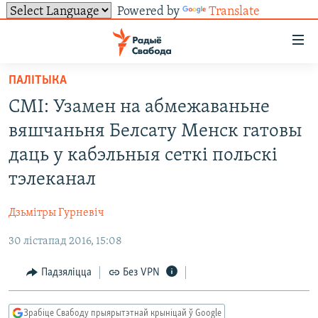
Powered by
Translate
Лінкі
ўнівэрсальнага
доступу
ПАЛІТЫКА
НАВІНЫ
Перайсьці
СМІ: Узамен на абмежаваньне
да
ТОЛЬКІ НА СВАБОДЗЕ
УСЕ НАВІНЫ
вяшчаньня Белсату Менск гатовы
галоўнага
СУВЯЗЬ
ВІДЭА І ФОТА
ТЭСТЫ
зьместу
даць у кабэльныя сеткі польскі
Перайсьці
ПАДПІСАЦЦА
ЛЮДЗІ
БЛОГІ
АБЫСЬЦІ БЛЯКАВАНЬНЕ
тэлеканал
да
ПАЛІТЫКА
ГІСТОРЫЯ НА СВАБОДЗЕ
ПАДЗЯЛІЦЦА ІНФАРМАЦЫЯЙ
RSS
галоўнай
САЧЫЦЕ ЗА АБНАЎЛЕНЬНЯМІ
Дзьмітры Гурневіч
навігацыі
ЭКАНОМІКА
ПАДКАСТЫ
ПАДКАСТЫ
Перайсьці
30 лістапад 2016, 15:08
ВАЙНА
КНІГІ
FACEBOOK
да
Падзяліцца
Без VPN
БЕЛАРУСЫ НА ВАЙНЕ
АЎДЫЁКНІГІ
TWITTER
пошуку
ПАЛІТВЯЗЬНІ
PREMIUM
Усе сайты РС/РСЭ
Зрабіце Свабоду прыярытэтнай крыніцай ў Google