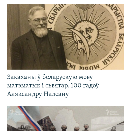
Закаханы ў беларускую мову
матэматык і сьвятар. 100 гадоў
Аляксандру Надсану