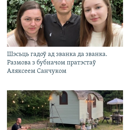
Шэсьць гадоў ад званка да званка.
Размова з бубначом пратэстаў
Аляксеем Санчуком