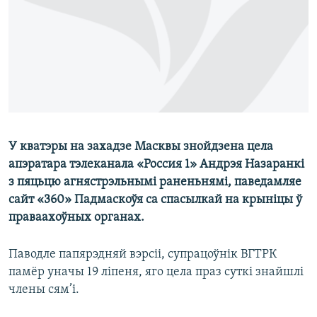
КУЛЬТУРА
МОВА
КАЛЯНДАР
НА ХВАЛЯХ СВАБОДЫ
У кватэры на захадзе Масквы знойдзена цела
апэратара тэлеканала «Россия 1» Андрэя Назаранкі
з пяцьцю агнястрэльнымі раненьнямі, паведамляе
сайт «360» Падмаскоўя са спасылкай на крыніцы ў
праваахоўных органах.
Паводле папярэдняй вэрсіі, супрацоўнік ВГТРК
памёр уначы 19 ліпеня, яго цела праз суткі знайшлі
члены сям’і.