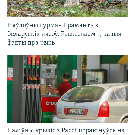
Няўлоўны гурман і рамантык
беларускіх лясоў. Расказваем цікавыя
факты пра рысь
Паліўны крызіс з Расеі перакінуўся на