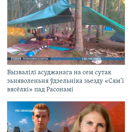
Вызвалілі асуджанага на сем сутак
зьняволеньня ўдзельніка зьезду «Сям’і
вясёлкі» пад Расонамі