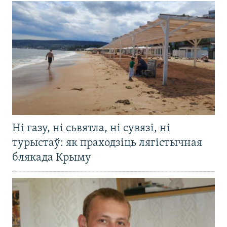
Ні газу, ні сьвятла, ні сувязі, ні
турыстаў: як праходзіць лягістычная
блякада Крыму