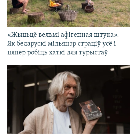
«Жыцьцё вельмі афігенная штука».
Як беларускі мільянэр страціў усё і
цяпер робіць хаткі для турыстаў