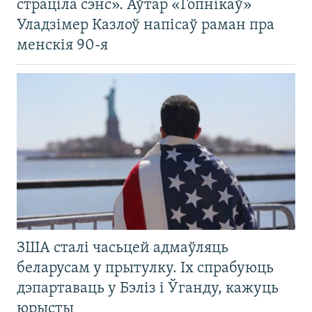
страціла сэнс». Аўтар «Гопнікаў»
Уладзімер Казлоў напісаў раман пра
менскія 90-я
ЗША сталі часьцей адмаўляць
беларусам у прытулку. Іх спрабуюць
дэпартаваць у Бэліз і Ўганду, кажуць
юрысты