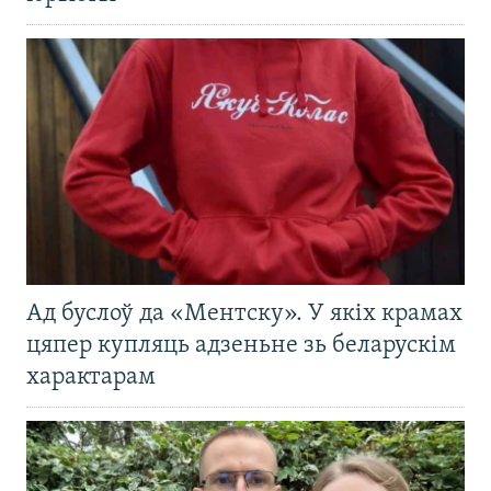
Ад буслоў да «Ментску». У якіх крамах
цяпер купляць адзеньне зь беларускім
характарам