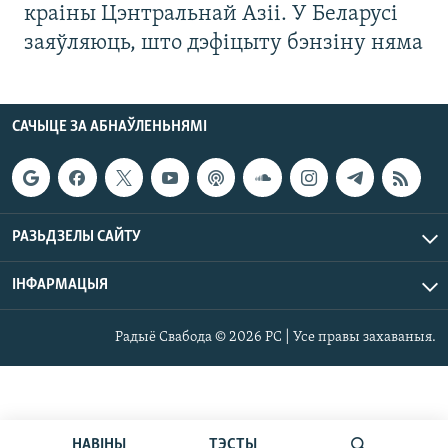
краіны Цэнтральнай Азіі. У Беларусі
заяўляюць, што дэфіцыту бэнзіну няма
САЧЫЦЕ ЗА АБНАЎЛЕНЬНЯМІ
РАЗЬДЗЕЛЫ САЙТУ
ІНФАРМАЦЫЯ
Радыё Свабода © 2026 РС | Усе правы захаваныя.
НАВІНЫ
ТЭСТЫ