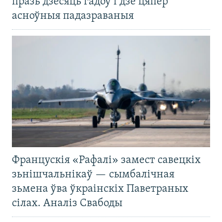
празь дзесяць гадоў і дзе цяпер
асноўныя падазраваныя
Францускія «Рафалі» замест савецкіх
зьнішчальнікаў — сымбалічная
зьмена ўва ўкраінскіх Паветраных
сілах. Аналіз Свабоды