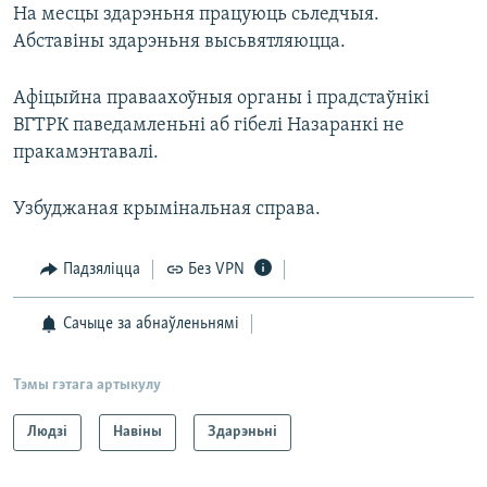
На месцы здарэньня працуюць сьледчыя.
Абставіны здарэньня высьвятляюцца.
Афіцыйна праваахоўныя органы і прадстаўнікі
ВГТРК паведамленьні аб гібелі Назаранкі не
пракамэнтавалі.
Узбуджаная крымінальная справа.
Падзяліцца
Без VPN
Сачыце за абнаўленьнямі
Тэмы гэтага артыкулу
Людзі
Навіны
Здарэньні