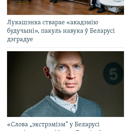
Лукашэнка стварае «акадэмію
будучыні», пакуль навука ў Беларусі
дэградуе
«Слова „экстрэмізм“ у Беларусі