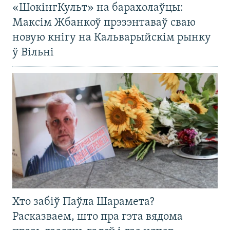
«ШокінгКульт» на барахолаўцы:
Максім Жбанкоў прэзэнтаваў сваю
новую кнігу на Кальварыйскім рынку
ў Вільні
Хто забіў Паўла Шарамета?
Расказваем, што пра гэта вядома