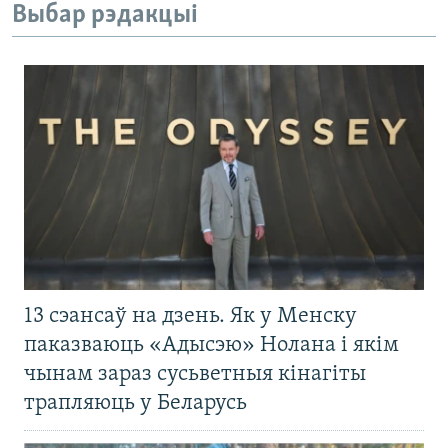
Выбар рэдакцыі
13 сэансаў на дзень. Як у Менску
паказваюць «Адысэю» Нолана і якім
чынам зараз сусьветныя кінагіты
трапляюць у Беларусь