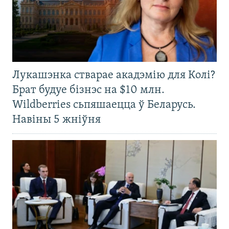
Лукашэнка стварае акадэмію для Колі?
Брат будуе бізнэс на $10 млн.
Wildberries сьпяшаецца ў Беларусь.
Навіны 5 жніўня